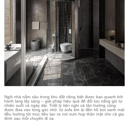
Ngôi nhà nằm sâu trong khu đất riêng biệt được bao quanh bởi
hành lang lấy sáng – giải pháp hiệu quả để đối lưu nắng gió tự
nhiên suốt cả ngày dài. Triết lý tiện nghi và tận hưởng cũng
được đưa vào từng góc nhỏ: từ sofa êm ái đến hồ bơi xanh mát
đều hướng tới mục tiêu tạo ra nơi sum họp thân mật cho cả gia
đình sau mỗi chuyến đi xa.