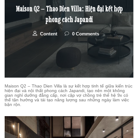
Maison Q2 – Thao Dien Villa: Hiện đại kết hợp
phong cách Japandi
Content
0 Comments
Maison Q2 – Thao Dien Villa là sự kết hợp tinh tế giữa kiến trúc
hiện đại và nội thất phong cách Japandi, tạo nên một không
gian nghỉ dưỡng đẳng cấp, nơi cặp vợ chồng trẻ thế hệ 9x có
thể tận hưởng và tái tạo năng lượng sau những ngày làm việc
bận rộn.