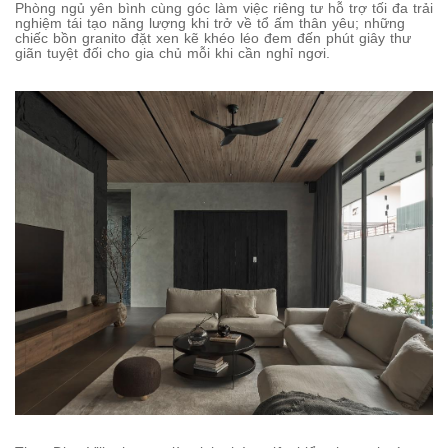
Phòng ngủ yên bình cùng góc làm việc riêng tư hỗ trợ tối đa trải
nghiệm tái tạo năng lượng khi trở về tổ ấm thân yêu; những
chiếc bồn granito đặt xen kẽ khéo léo đem đến phút giây thư
giãn tuyệt đối cho gia chủ mỗi khi cần nghỉ ngơi.