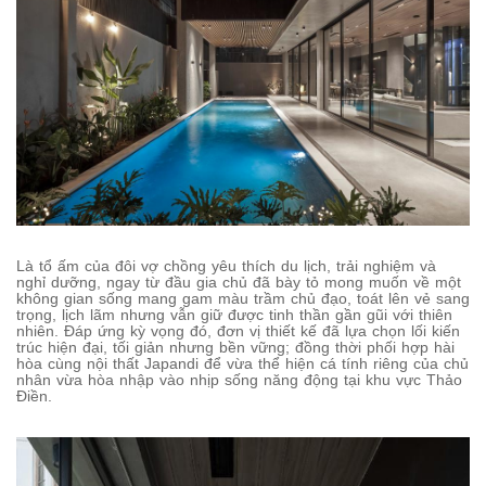
Là tổ ấm của đôi vợ chồng yêu thích du lịch, trải nghiệm và
nghỉ dưỡng, ngay từ đầu gia chủ đã bày tỏ mong muốn về một
không gian sống mang gam màu trầm chủ đạo, toát lên vẻ sang
trọng, lịch lãm nhưng vẫn giữ được tinh thần gần gũi với thiên
nhiên. Đáp ứng kỳ vọng đó, đơn vị thiết kế đã lựa chọn lối kiến
trúc hiện đại, tối giản nhưng bền vững; đồng thời phối hợp hài
hòa cùng nội thất Japandi để vừa thể hiện cá tính riêng của chủ
nhân vừa hòa nhập vào nhịp sống năng động tại khu vực Thảo
Điền.