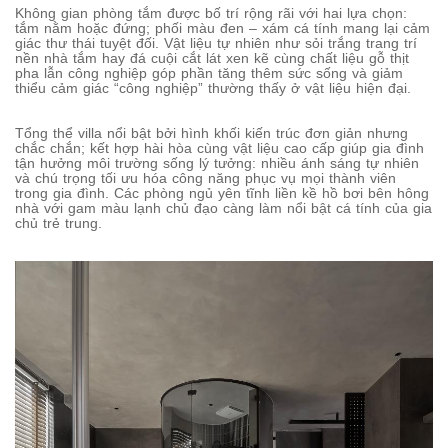
Không gian phòng tắm được bố trí rộng rãi với hai lựa chọn:
tắm nằm hoặc đứng; phối màu đen – xám cá tính mang lại cảm
giác thư thái tuyệt đối. Vật liệu tự nhiên như sỏi trắng trang trí
nền nhà tắm hay đá cuội cắt lát xen kẽ cùng chất liệu gỗ thịt
pha lẫn công nghiệp góp phần tăng thêm sức sống và giảm
thiểu cảm giác “công nghiệp” thường thấy ở vật liệu hiện đại.
Tổng thể villa nổi bật bởi hình khối kiến trúc đơn giản nhưng
chắc chắn; kết hợp hài hòa cùng vật liệu cao cấp giúp gia đình
tận hưởng môi trường sống lý tưởng: nhiều ánh sáng tự nhiên
và chú trọng tối ưu hóa công năng phục vụ mọi thành viên
trong gia đình. Các phòng ngủ yên tĩnh liền kề hồ bơi bên hông
nhà với gam màu lạnh chủ đạo càng làm nổi bật cá tính của gia
chủ trẻ trung.