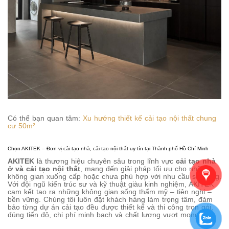
Có thể bạn quan tâm:
Xu hướng thiết kế cải tạo nội thất chung
cư 50m²
Chọn AKITEK – Đơn vị cải tạo nhà, cải tạo nội thất uy tín tại Thành phố Hồ Chí Minh
AKITEK
là thương hiệu chuyên sâu trong lĩnh vực
cải tạo nhà
ở và cải tạo nội thất
, mang đến giải pháp tối ưu cho những
không gian xuống cấp hoặc chưa phù hợp với nhu cầu sử dụng.
Với đội ngũ kiến trúc sư và kỹ thuật giàu kinh nghiệm, AKITEK
cam kết tạo ra những không gian sống thẩm mỹ – tiện nghi –
bền vững. Chúng tôi luôn đặt khách hàng làm trọng tâm, đảm
bảo từng dự án cải tạo đều được thiết kế và thi công trọn gói,
đúng tiến độ, chi phí minh bạch và chất lượng vượt mong đợi.