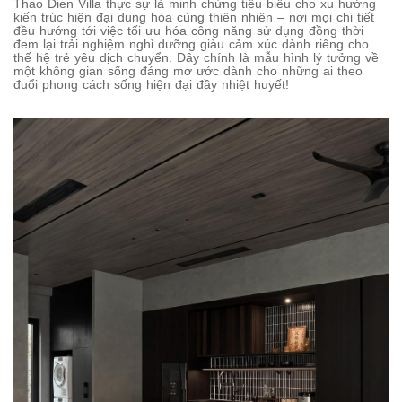
Thao Dien Villa thực sự là minh chứng tiêu biểu cho xu hướng
kiến trúc hiện đại dung hòa cùng thiên nhiên – nơi mọi chi tiết
đều hướng tới việc tối ưu hóa công năng sử dụng đồng thời
đem lại trải nghiệm nghỉ dưỡng giàu cảm xúc dành riêng cho
thế hệ trẻ yêu dịch chuyển. Đây chính là mẫu hình lý tưởng về
một không gian sống đáng mơ ước dành cho những ai theo
đuổi phong cách sống hiện đại đầy nhiệt huyết!