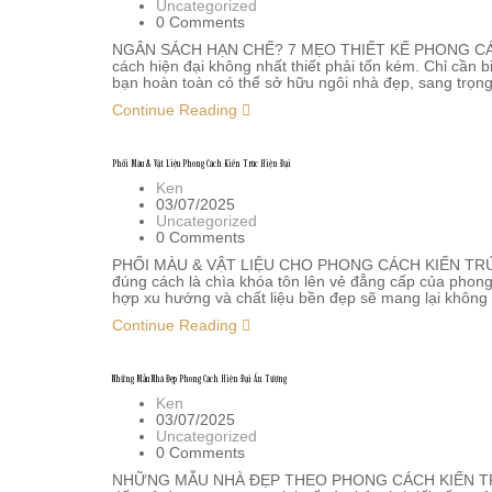
Uncategorized
0 Comments
NGÂN SÁCH HẠN CHẾ? 7 MẸO THIẾT KẾ PHONG CÁCH 
cách hiện đại không nhất thiết phải tốn kém. Chỉ cần bi
bạn hoàn toàn có thể sở hữu ngôi nhà đẹp, sang trọ
Continue Reading
Phối Màu & Vật Liệu Phong Cách Kiến Trúc Hiện Đại
Ken
03/07/2025
Uncategorized
0 Comments
PHỐI MÀU & VẬT LIỆU CHO PHONG CÁCH KIẾN TRÚC 
đúng cách là chìa khóa tôn lên vẻ đẳng cấp của phon
hợp xu hướng và chất liệu bền đẹp sẽ mang lại không
Continue Reading
Những Mẫu Nhà Đẹp Phong Cách Hiện Đại Ấn Tượng
Ken
03/07/2025
Uncategorized
0 Comments
NHỮNG MẪU NHÀ ĐẸP THEO PHONG CÁCH KIẾN TRÚC 