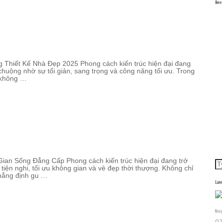
Rec
Thiết Kế Nhà Đẹp 2025 Phong cách kiến trúc hiện đại đang
huộng nhờ sự tối giản, sang trọng và công năng tối ưu. Trong
 không …
ian Sống Đẳng Cấp Phong cách kiến trúc hiện đại đang trở
tiện nghi, tối ưu không gian và vẻ đẹp thời thượng. Không chỉ
khẳng định gu …
Late
Nâng
0