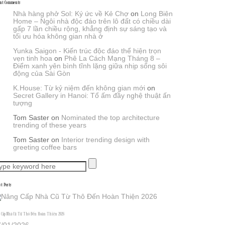
ent Comments
Nhà hàng phở Sol: Ký ức về Kẻ Chợ
on
Long Biên
Home – Ngôi nhà độc đáo trên lô đất có chiều dài
gấp 7 lần chiều rộng, khẳng định sự sáng tạo và
tối ưu hóa không gian nhà ở
Yunka Saigon - Kiến trúc độc đáo thể hiện trọn
vẹn tinh hoa
on
Phê La Cách Mạng Tháng 8 –
Điểm xanh yên bình tĩnh lặng giữa nhịp sống sôi
động của Sài Gòn
K.House: Từ kỷ niệm đến không gian mới
on
Secret Gallery in Hanoi: Tổ ấm đầy nghệ thuật ấn
tượng
Tom Saster
on
Nominated the top architecture
trending of these years
Tom Saster
on
Interior trending design with
greeting coffee bars
st Posts
 Cấp Nhà Cũ Từ Thô Đến Hoàn Thiện 2026
7/01/2026