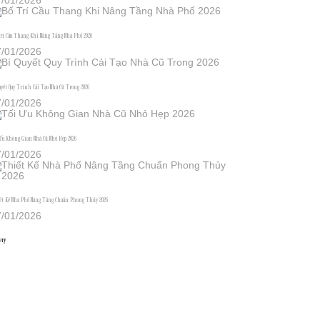
rí Cầu Thang Khi Nâng Tầng Nhà Phố 2026
7/01/2026
uyết Quy Trình Cải Tạo Nhà Cũ Trong 2026
7/01/2026
Ưu Không Gian Nhà Cũ Nhỏ Hẹp 2026
7/01/2026
t Kế Nhà Phố Nâng Tầng Chuẩn Phong Thủy 2026
7/01/2026
ery