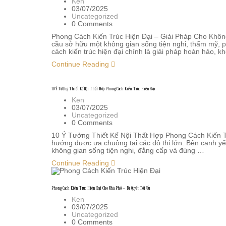
Ken
03/07/2025
Uncategorized
0 Comments
Phong Cách Kiến Trúc Hiện Đại – Giải Pháp Cho Khôn
cầu sở hữu một không gian sống tiện nghi, thẩm mỹ,
cách kiến trúc hiện đại chính là giải pháp hoàn hảo, 
Continue Reading
10 Ý Tưởng Thiết Kế Nội Thất Hợp Phong Cách Kiến Trúc Hiện Đại
Ken
03/07/2025
Uncategorized
0 Comments
10 Ý Tưởng Thiết Kế Nội Thất Hợp Phong Cách Kiến Tr
hướng được ưa chuộng tại các đô thị lớn. Bên cạnh yếu t
không gian sống tiện nghi, đẳng cấp và đúng …
Continue Reading
Phong Cách Kiến Trúc Hiện Đại Cho Nhà Phố – Bí Quyết Tối Ưu
Ken
03/07/2025
Uncategorized
0 Comments