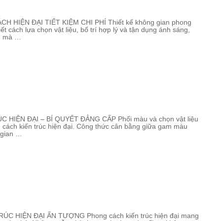
HIỆN ĐẠI TIẾT KIỆM CHI PHÍ Thiết kế không gian phong
ết cách lựa chọn vật liệu, bố trí hợp lý và tận dụng ánh sáng,
ng mà …
HIỆN ĐẠI – BÍ QUYẾT ĐẲNG CẤP Phối màu và chọn vật liệu
g cách kiến trúc hiện đại. Công thức cân bằng giữa gam màu
 gian …
HIỆN ĐẠI ẤN TƯỢNG Phong cách kiến trúc hiện đại mang