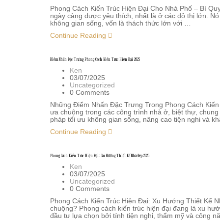
Phong Cách Kiến Trúc Hiện Đại Cho Nhà Phố – Bí Quyế
ngày càng được yêu thích, nhất là ở các đô thị lớn. N
không gian sống, vốn là thách thức lớn với …
Continue Reading
Điểm Nhấn Đặc Trưng Phong Cách Kiến Trúc Hiện Đại 2025
Ken
03/07/2025
Uncategorized
0 Comments
Những Điểm Nhấn Đặc Trưng Trong Phong Cách Kiến Tr
ưa chuộng trong các công trình nhà ở, biệt thự, chung
pháp tối ưu không gian sống, nâng cao tiện nghi và k
Continue Reading
Phong Cách Kiến Trúc Hiện Đại: Xu Hướng Thiết Kế Nhà Đẹp 2025
Ken
03/07/2025
Uncategorized
0 Comments
Phong Cách Kiến Trúc Hiện Đại: Xu Hướng Thiết Kế Nh
chuộng? Phong cách kiến trúc hiện đại đang là xu hư
đầu tư lựa chọn bởi tính tiện nghi, thẩm mỹ và công 