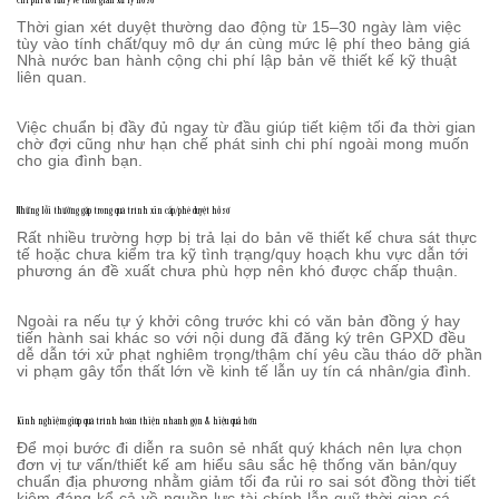
Thời gian xét duyệt thường dao động từ 15–30 ngày làm việc
tùy vào tính chất/quy mô dự án cùng mức lệ phí theo bảng giá
Nhà nước ban hành cộng chi phí lập bản vẽ thiết kế kỹ thuật
liên quan.
Việc chuẩn bị đầy đủ ngay từ đầu giúp tiết kiệm tối đa thời gian
chờ đợi cũng như hạn chế phát sinh chi phí ngoài mong muốn
cho gia đình bạn.
Những lỗi thường gặp trong quá trình xin cấp/phê duyệt hồ sơ
Rất nhiều trường hợp bị trả lại do bản vẽ thiết kế chưa sát thực
tế hoặc chưa kiểm tra kỹ tình trạng/quy hoạch khu vực dẫn tới
phương án đề xuất chưa phù hợp nên khó được chấp thuận.
Ngoài ra nếu tự ý khởi công trước khi có văn bản đồng ý hay
tiến hành sai khác so với nội dung đã đăng ký trên GPXD đều
dễ dẫn tới xử phạt nghiêm trọng/thậm chí yêu cầu tháo dỡ phần
vi phạm gây tổn thất lớn về kinh tế lẫn uy tín cá nhân/gia đình.
Kinh nghiệm giúp quá trình hoàn thiện nhanh gọn & hiệu quả hơn
Để mọi bước đi diễn ra suôn sẻ nhất quý khách nên lựa chọn
đơn vị tư vấn/thiết kế am hiểu sâu sắc hệ thống văn bản/quy
chuẩn địa phương nhằm giảm tối đa rủi ro sai sót đồng thời tiết
kiệm đáng kể cả về nguồn lực tài chính lẫn quỹ thời gian cá