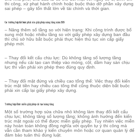
thi công, xử phạt hành chính hoặc buộc tháo dỡ phần xây dựng
sai phép – gây tổn thất lớn về tài chính và thời gian.
Các trường hợp bắt buộc phải xin giấy phép nâng tầng năm 2026
– Nâng thêm số tầng so với hiện trạng: Khi công trình được bổ
sung một hoặc nhiều tầng so với giấy phép xây dựng ban đầu
thì chủ sở hữu bắt buộc phải thực hiện thủ tục xin cấp giấy
phép mới.
– Thay đổi kết cấu chịu lực: Dù không tăng số lượng tầng
nhưng nếu cải tạo can thiệp vào móng, cột, dầm hay sàn chịu
lực thì vẫn phải xin phép theo đúng quy định.
– Thay đổi mặt đứng và chiều cao tổng thể: Việc thay đổi kiến
trúc mặt tiền hay chiều cao tổng thể cũng thuộc diện bắt buộc
phải xin cấp lại giấy phép xây dựng.
Trường hợp được miễn giấy phép cải tạo/nâng tầng
Một số trường hợp sửa chữa nhỏ không làm thay đổi kết cấu
chịu lực; không tăng số lượng tầng; không ảnh hưởng đến kiến
trúc mặt ngoài có thể được miễn giấy phép. Tuy nhiên việc miễn
này hoàn toàn không đồng nghĩa với quyền tự ý thi công mà
vẫn cần tham khảo ý kiến chuyên môn hoặc cơ quan quản lý để
đảm bảo tuân thủ đúng luật.