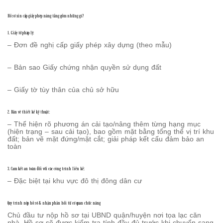
Hồ sơ xin cấp giấy phép nâng tầng gồm những gì?
1. Giấy tờ pháp lý:
– Đơn đề nghị cấp giấy phép xây dựng (theo mẫu)
– Bản sao Giấy chứng nhận quyền sử dụng đất
– Giấy tờ tùy thân của chủ sở hữu
2. Bản vẽ thiết kế kỹ thuật:
– Thể hiện rõ phương án cải tạo/nâng thêm từng hạng mục
(hiện trạng – sau cải tạo), bao gồm mặt bằng tổng thể vị trí khu
đất; bản vẽ mặt đứng/mặt cắt; giải pháp kết cấu đảm bảo an
toàn
3. Cam kết an toàn đối với các công trình liền kề:
– Đặc biệt tại khu vực đô thị đông dân cư
Quy trình nộp hồ sơ & nhận phản hồi từ cơ quan chức năng
Chủ đầu tư nộp hồ sơ tại UBND quận/huyện nơi tọa lạc căn
nhà. Hồ sơ sẽ được kiểm tra tính đầy đủ trước khi chuyển sang