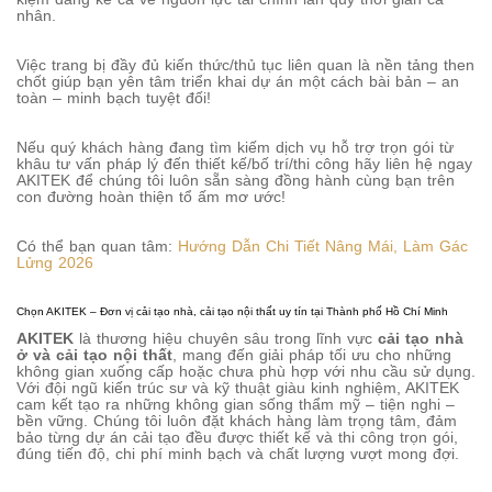
nhân.
Việc trang bị đầy đủ kiến thức/thủ tục liên quan là nền tảng then
chốt giúp bạn yên tâm triển khai dự án một cách bài bản – an
toàn – minh bạch tuyệt đối!
Nếu quý khách hàng đang tìm kiếm dịch vụ hỗ trợ trọn gói từ
khâu tư vấn pháp lý đến thiết kế/bố trí/thi công hãy liên hệ ngay
AKITEK để chúng tôi luôn sẵn sàng đồng hành cùng bạn trên
con đường hoàn thiện tổ ấm mơ ước!
Có thể bạn quan tâm:
Hướng Dẫn Chi Tiết Nâng Mái, Làm Gác
Lửng 2026
Chọn AKITEK – Đơn vị cải tạo nhà, cải tạo nội thất uy tín tại Thành phố Hồ Chí Minh
AKITEK
là thương hiệu chuyên sâu trong lĩnh vực
cải tạo nhà
ở và cải tạo nội thất
, mang đến giải pháp tối ưu cho những
không gian xuống cấp hoặc chưa phù hợp với nhu cầu sử dụng.
Với đội ngũ kiến trúc sư và kỹ thuật giàu kinh nghiệm, AKITEK
cam kết tạo ra những không gian sống thẩm mỹ – tiện nghi –
bền vững. Chúng tôi luôn đặt khách hàng làm trọng tâm, đảm
bảo từng dự án cải tạo đều được thiết kế và thi công trọn gói,
đúng tiến độ, chi phí minh bạch và chất lượng vượt mong đợi.