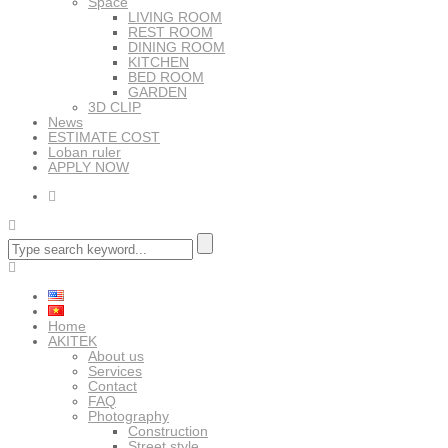
Space
LIVING ROOM
REST ROOM
DINING ROOM
KITCHEN
BED ROOM
GARDEN
3D CLIP
News
ESTIMATE COST
Loban ruler
APPLY NOW
Home
AKITEK
About us
Services
Contact
FAQ
Photography
Construction
Street style