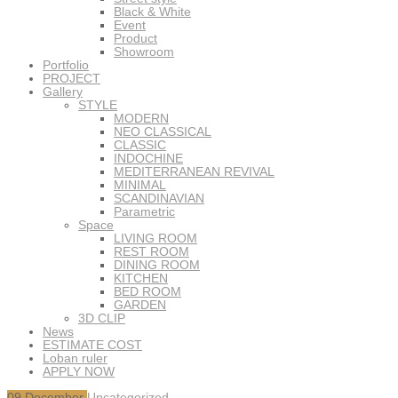
Black & White
Event
Product
Showroom
Portfolio
PROJECT
Gallery
STYLE
MODERN
NEO CLASSICAL
CLASSIC
INDOCHINE
MEDITERRANEAN REVIVAL
MINIMAL
SCANDINAVIAN
Parametric
Space
LIVING ROOM
REST ROOM
DINING ROOM
KITCHEN
BED ROOM
GARDEN
3D CLIP
News
ESTIMATE COST
Loban ruler
APPLY NOW
09
December
Uncategorized