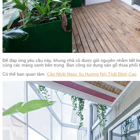
Để đáp ứng yêu cầu này, khung nhà cũ được giữ nguyên nhằm tiết kiệ
cùng các mảng xanh bên trong. Ban công sử dụng sàn gỗ thưa phối h
Có thể bạn quan tâm:
Cập Nhật Ngay Xu Hướng Nội Thất Đỉnh Cao