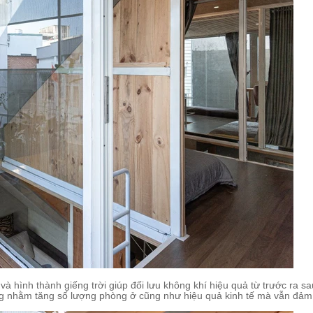
 hình thành giếng trời giúp đối lưu không khí hiệu quả từ trước ra sau 
g nhằm tăng số lượng phòng ở cũng như hiệu quả kinh tế mà vẫn đảm b