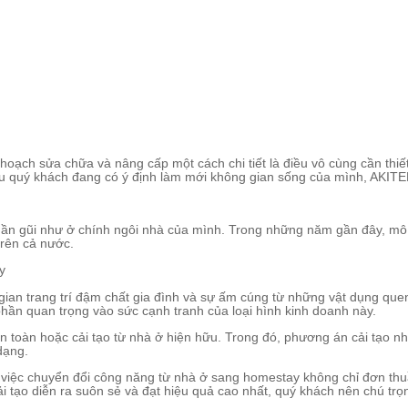
 hoạch sửa chữa và nâng cấp một cách chi tiết là điều vô cùng cần t
 quý khách đang có ý định làm mới không gian sống của mình, AKITEK
 gần gũi như ở chính ngôi nhà của mình. Trong những năm gần đây, mô 
trên cả nước.
 gian trang trí đậm chất gia đình và sự ấm cúng từ những vật dụng q
phần quan trọng vào sức cạnh tranh của loại hình kinh doanh này.
oàn hoặc cải tạo từ nhà ở hiện hữu. Trong đó, phương án cải tạo nhà 
dạng.
ng việc chuyển đổi công năng từ nhà ở sang homestay không chỉ đơn th
cải tạo diễn ra suôn sẻ và đạt hiệu quả cao nhất, quý khách nên chú trọ