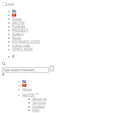
Home
AKITEK
Portfolio
PROJECT
Gallery
News
ESTIMATE COST
Loban ruler
APPLY NOW
Home
AKITEK
About us
Services
Contact
FAQ