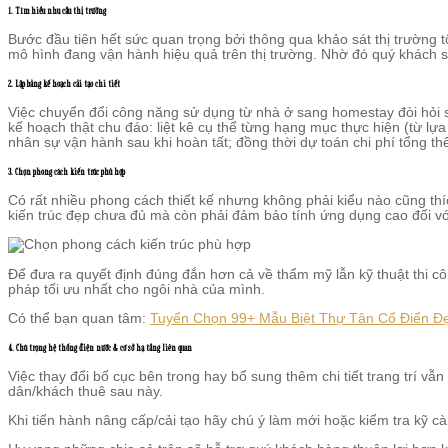
1. Tìm hiểu nhu cầu thị trường
Bước đầu tiên hết sức quan trọng bởi thông qua khảo sát thị trường 
mô hình đang vận hành hiệu quả trên thị trường. Nhờ đó quý khách s
2. Lập bảng kế hoạch cải tạo chi tiết
Việc chuyển đổi công năng sử dụng từ nhà ở sang homestay đòi hỏi 
kế hoạch thật chu đáo: liệt kê cụ thể từng hạng mục thực hiện (từ lự
nhân sự vận hành sau khi hoàn tất; đồng thời dự toán chi phí tổng th
3. Chọn phong cách kiến trúc phù hợp
Có rất nhiều phong cách thiết kế nhưng không phải kiểu nào cũng th
kiến trúc đẹp chưa đủ mà còn phải đảm bảo tính ứng dụng cao đối vớ
Để đưa ra quyết định đúng đắn hơn cả về thẩm mỹ lẫn kỹ thuật thi c
pháp tối ưu nhất cho ngôi nhà của mình.
Có thể bạn quan tâm:
Tuyển Chọn 99+ Mẫu Biệt Thự Tân Cổ Điển Đ
4. Chú trọng hệ thống điện nước & cơ sở hạ tầng liên quan
Việc thay đổi bố cục bên trong hay bổ sung thêm chi tiết trang trí 
dân/khách thuê sau này.
Khi tiến hành nâng cấp/cải tạo hãy chú ý làm mới hoặc kiểm tra kỹ c