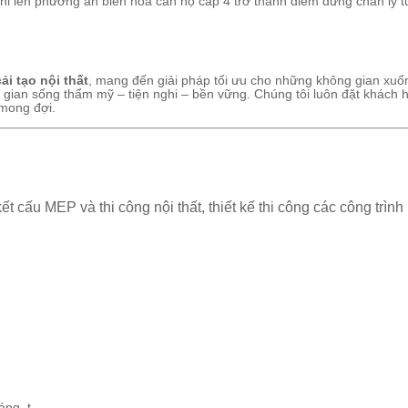
hi lên phương án biến hóa căn hộ cấp 4 trở thành điểm dừng chân lý t
ải tạo nội thất
, mang đến giải pháp tối ưu cho những không gian xuố
 gian sống thẩm mỹ – tiện nghi – bền vững. Chúng tôi luôn đặt khách 
 mong đợi.
ết cấu MEP và thi công nội thất, thiết kế thi công các công trình
ng, t ..