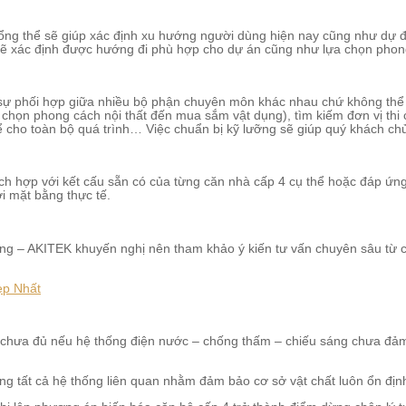
tổng thể sẽ giúp xác định xu hướng người dùng hiện nay cũng như dự đ
ẽ xác định được hướng đi phù hợp cho dự án cũng như lựa chọn phong 
sự phối hợp giữa nhiều bộ phận chuyên môn khác nhau chứ không thể 
a chọn phong cách nội thất đến mua sắm vật dụng), tìm kiếm đơn vị thi 
ể cho toàn bộ quá trình… Việc chuẩn bị kỹ lưỡng sẽ giúp quý khách chủ 
ích hợp với kết cấu sẵn có của từng căn nhà cấp 4 cụ thể hoặc đáp ứn
i mặt bằng thực tế.
ông – AKITEK khuyến nghị nên tham khảo ý kiến tư vấn chuyên sâu từ c
ẹp Nhất
vẫn chưa đủ nếu hệ thống điện nước – chống thấm – chiếu sáng chưa đảm
àng tất cả hệ thống liên quan nhằm đảm bảo cơ sở vật chất luôn ổn địn