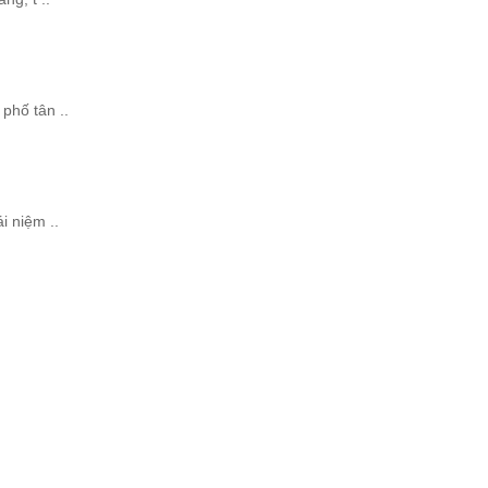
phố tân ..
i niệm ..