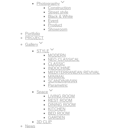
Photography
Construction
Street style
Black & White
Event
Product
Showroom
Portfolio
PROJECT
Gallery
STYLE
MODERN
NEO CLASSICAL
CLASSIC
INDOCHINE
MEDITERRANEAN REVIVAL
MINIMAL
SCANDINAVIAN
Parametric
Space
LIVING ROOM
REST ROOM
DINING ROOM
KITCHEN
BED ROOM
GARDEN
3D CLIP
News