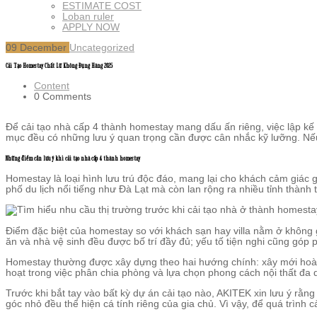
ESTIMATE COST
Loban ruler
APPLY NOW
09
December
Uncategorized
Cải Tạo Homestay Chất Lừ Không Đụng Hàng 2025
Content
0 Comments
Để cải tạo nhà cấp 4 thành homestay mang dấu ấn riêng, việc lập kế
mục đều có những lưu ý quan trọng cần được cân nhắc kỹ lưỡng. Nếu
Những điểm cần lưu ý khi cải tạo nhà cấp 4 thành homestay
Homestay là loại hình lưu trú độc đáo, mang lại cho khách cảm giác
phố du lịch nổi tiếng như Đà Lạt mà còn lan rộng ra nhiều tỉnh thành 
Điểm đặc biệt của homestay so với khách sạn hay villa nằm ở không
ăn và nhà vệ sinh đều được bố trí đầy đủ; yếu tố tiện nghi cũng góp 
Homestay thường được xây dựng theo hai hướng chính: xây mới hoàn t
hoạt trong việc phân chia phòng và lựa chọn phong cách nội thất đa 
Trước khi bắt tay vào bất kỳ dự án cải tạo nào, AKITEK xin lưu ý rằ
góc nhỏ đều thể hiện cá tính riêng của gia chủ. Vì vậy, để quá trình 