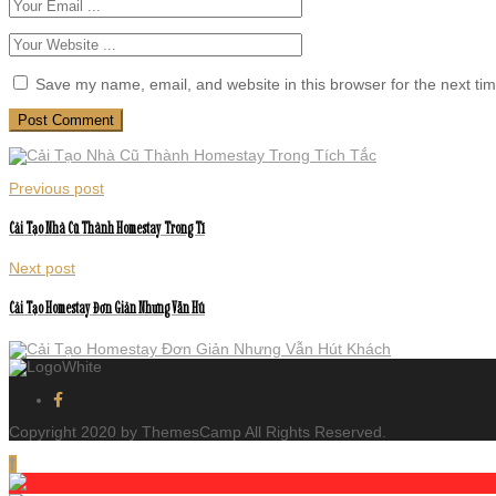
Save my name, email, and website in this browser for the next ti
Previous post
Cải Tạo Nhà Cũ Thành Homestay Trong Tí
Next post
Cải Tạo Homestay Đơn Giản Nhưng Vẫn Hú
Copyright 2020 by ThemesCamp All Rights Reserved.