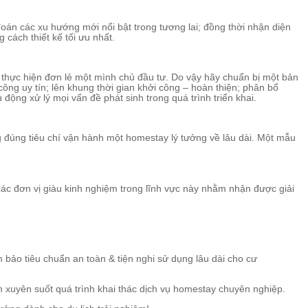
oán các xu hướng mới nổi bật trong tương lai; đồng thời nhận diện
cách thiết kế tối ưu nhất.
thực hiện đơn lẻ một mình chủ đầu tư. Do vậy hãy chuẩn bị một bản
công uy tín; lên khung thời gian khởi công – hoàn thiện; phân bổ
động xử lý mọi vấn đề phát sinh trong quá trình triển khai.
g đúng tiêu chí vận hành một homestay lý tưởng về lâu dài. Một mẫu
ác đơn vị giàu kinh nghiệm trong lĩnh vực này nhằm nhận được giải
 bảo tiêu chuẩn an toàn & tiện nghi sử dụng lâu dài cho cư
h xuyên suốt quá trình khai thác dịch vụ homestay chuyên nghiệp.