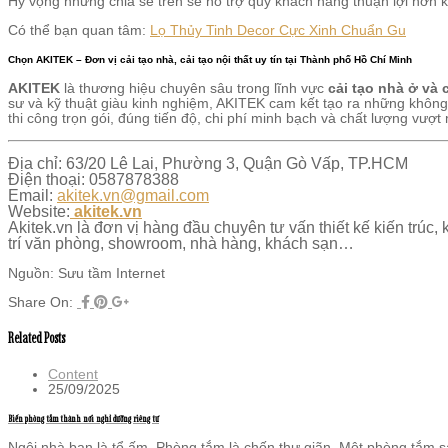
Hy vọng những chia sẻ trên sẽ hỗ trợ quý khách hàng thuận lợi hơn k
Có thể bạn quan tâm:
Lọ Thủy Tinh Decor Cực Xinh Chuẩn Gu
Chọn AKITEK – Đơn vị cải tạo nhà, cải tạo nội thất uy tín tại Thành phố Hồ Chí Minh
AKITEK
là thương hiệu chuyên sâu trong lĩnh vực
cải tạo nhà ở và c
sư và kỹ thuật giàu kinh nghiệm, AKITEK cam kết tạo ra những không
thi công trọn gói, đúng tiến độ, chi phí minh bạch và chất lượng vượt
Địa chỉ: 63/20 Lê Lai, Phường 3, Quận Gò Vấp, TP.HCM
Điện thoại: 0587878388
Email:
akitek.vn@gmail.com
Website:
akitek.vn
Akitek.vn là đơn vị hàng đầu chuyên tư vấn thiết kế kiến trúc, k
trí văn phòng, showroom, nhà hàng, khách sạn…
Nguồn: Sưu tầm Internet
Share On:
Related Posts
Content
25/09/2025
Biến phòng tắm thành nơi nghỉ dưỡng riêng tư
Ngôi nhà bạn là tổ ấm. Phòng tắm là chốn thư giãn. Một phòng tắm sá