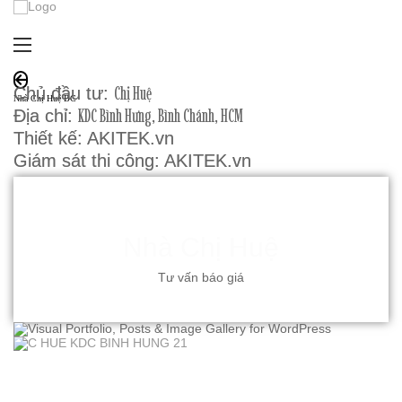
Chị Huệ
Chủ đầu tư:
Nhà Chị Huệ BC
KDC Bình Hưng, Bình Chánh, HCM
Địa chỉ:
Thiết kế: AKITEK.vn
Giám sát thi công: AKITEK.vn
N
h
à
C
h
ị
H
u
ệ
Tư vấn báo giá