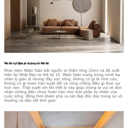
Wabi Sabi là gì? Nguồn gốc của phong cách Wabi Sabi
Khái niệm Wabi Sabi bắt nguồn từ thiền tông (Zen) và đã xuất
hiện tại Nhật Bản từ thế kỷ 15. Wabi Sabi mang trong mình ba
chân lý giản dị nhưng đầy sức sống: không có gì là vĩnh cửu,
không có gì hoàn hảo tuyệt đối và cũng chẳng điều gì thực sự
trọn vẹn. Thật tuyệt vời khi triết lý này giúp chúng ta vui vẻ đón
nhận những điều chưa hoàn hảo như một phần tự nhiên của
cuộc sống, đồng thời khám phá ra nét đẹp độc đáo trong sự vô
thường và dấu vết thời gian.