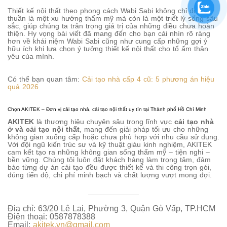
Thiết kế nội thất theo phong cách Wabi Sabi không chỉ đơn
thuần là một xu hướng thẩm mỹ mà còn là một triết lý sống sâu
sắc, giúp chúng ta trân trọng giá trị của những điều chưa hoàn
thiện. Hy vọng bài viết đã mang đến cho bạn cái nhìn rõ ràng
hơn về khái niệm Wabi Sabi cũng như cung cấp những gợi ý
hữu ích khi lựa chọn ý tưởng thiết kế nội thất cho tổ ấm thân
yêu của mình.
Có thể bạn quan tâm:
Cải tạo nhà cấp 4 cũ: 5 phương án hiệu
quả 2026
Chọn AKITEK – Đơn vị cải tạo nhà, cải tạo nội thất uy tín tại Thành phố Hồ Chí Minh
AKITEK
là thương hiệu chuyên sâu trong lĩnh vực
cải tạo nhà
ở và cải tạo nội thất
, mang đến giải pháp tối ưu cho những
không gian xuống cấp hoặc chưa phù hợp với nhu cầu sử dụng.
Với đội ngũ kiến trúc sư và kỹ thuật giàu kinh nghiệm, AKITEK
cam kết tạo ra những không gian sống thẩm mỹ – tiện nghi –
bền vững. Chúng tôi luôn đặt khách hàng làm trọng tâm, đảm
bảo từng dự án cải tạo đều được thiết kế và thi công trọn gói,
đúng tiến độ, chi phí minh bạch và chất lượng vượt mong đợi.
Địa chỉ: 63/20 Lê Lai, Phường 3, Quận Gò Vấp, TP.HCM
Điện thoại: 0587878388
Email:
akitek.vn@gmail.com