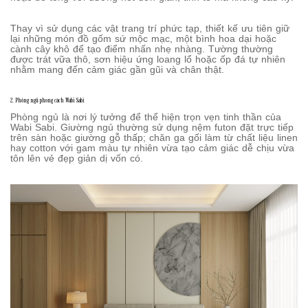
Thay vì sử dụng các vật trang trí phức tạp, thiết kế ưu tiên giữ
lại những món đồ gốm sứ mộc mạc, một bình hoa dại hoặc
cành cây khô để tạo điểm nhấn nhẹ nhàng. Tường thường
được trát vữa thô, sơn hiệu ứng loang lổ hoặc ốp đá tự nhiên
nhằm mang đến cảm giác gần gũi và chân thật.
2. Phòng ngủ phong cách Wabi Sabi
Phòng ngủ là nơi lý tưởng để thể hiện trọn vẹn tinh thần của
Wabi Sabi. Giường ngủ thường sử dụng nệm futon đặt trực tiếp
trên sàn hoặc giường gỗ thấp; chăn ga gối làm từ chất liệu linen
hay cotton với gam màu tự nhiên vừa tạo cảm giác dễ chịu vừa
tôn lên vẻ đẹp giản dị vốn có.