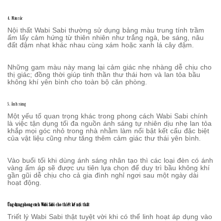
4. Màu sắc
Nội thất Wabi Sabi thường sử dụng bảng màu trung tính trầm
ấm lấy cảm hứng từ thiên nhiên như trắng ngà, be sáng, nâu
đất đậm nhạt khác nhau cùng xám hoặc xanh lá cây đậm.
Những gam màu này mang lại cảm giác nhẹ nhàng dễ chịu cho
thị giác; đồng thời giúp tinh thần thư thái hơn và lan tỏa bầu
không khí yên bình cho toàn bộ căn phòng.
5. Ánh sáng
Một yếu tố quan trọng khác trong phong cách Wabi Sabi chính
là việc tận dụng tối đa nguồn ánh sáng tự nhiên dịu nhẹ lan tỏa
khắp mọi góc nhỏ trong nhà nhằm làm nổi bật kết cấu đặc biệt
của vật liệu cũng như tăng thêm cảm giác thư thái yên bình.
Vào buổi tối khi dùng ánh sáng nhân tạo thì các loại đèn có ánh
vàng ấm áp sẽ được ưu tiên lựa chọn để duy trì bầu không khí
gần gũi dễ chịu cho cả gia đình nghỉ ngơi sau một ngày dài
hoạt động.
Ứng dụng phong cách Wabi Sabi cho thiết kế nội thất
Triết lý Wabi Sabi thật tuyệt vời khi có thể linh hoạt áp dụng vào