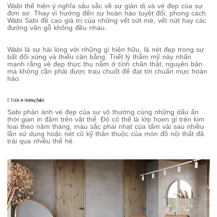
Wabi thể hiện ý nghĩa sâu sắc về sự giản dị và vẻ đẹp của sự
đơn sơ. Thay vì hướng đến sự hoàn hảo tuyệt đối, phong cách
Wabi Sabi đề cao giá trị của những vết sứt mẻ, vết nứt hay các
đường vân gỗ không đều nhau.
Wabi là sự hài lòng với những gì hiện hữu, là nét đẹp trong sự
bất đối xứng và thiếu cân bằng. Triết lý thẩm mỹ này nhấn
mạnh rằng vẻ đẹp thực thụ nằm ở tính chân thật, nguyên bản
mà không cần phải được trau chuốt để đạt tới chuẩn mực hoàn
hảo.
2. Tính vô thường (Sabi)
Sabi phản ánh vẻ đẹp của sự vô thường cùng những dấu ấn
thời gian in đậm trên vật thể. Đó có thể là lớp hoen gỉ trên kim
loại theo năm tháng, màu sắc phai nhạt của tấm vải sau nhiều
lần sử dụng hoặc nét cũ kỹ thân thuộc của món đồ nội thất đã
trải qua nhiều thế hệ.