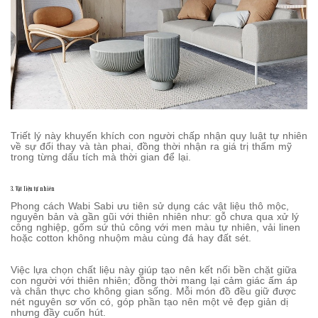
Triết lý này khuyến khích con người chấp nhận quy luật tự nhiên
về sự đổi thay và tàn phai, đồng thời nhận ra giá trị thẩm mỹ
trong từng dấu tích mà thời gian để lại.
3. Vật liệu tự nhiên
Phong cách Wabi Sabi ưu tiên sử dụng các vật liệu thô mộc,
nguyên bản và gần gũi với thiên nhiên như: gỗ chưa qua xử lý
công nghiệp, gốm sứ thủ công với men màu tự nhiên, vải linen
hoặc cotton không nhuộm màu cùng đá hay đất sét.
Việc lựa chọn chất liệu này giúp tạo nên kết nối bền chặt giữa
con người với thiên nhiên; đồng thời mang lại cảm giác ấm áp
và chân thực cho không gian sống. Mỗi món đồ đều giữ được
nét nguyên sơ vốn có, góp phần tạo nên một vẻ đẹp giản dị
nhưng đầy cuốn hút.