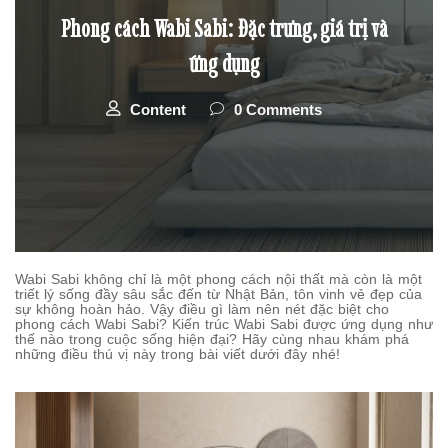
Phong cách Wabi Sabi: Đặc trưng, giá trị và
ứng dụng
Content
0 Comments
Wabi Sabi không chỉ là một phong cách nội thất mà còn là một
triết lý sống đầy sâu sắc đến từ Nhật Bản, tôn vinh vẻ đẹp của
sự không hoàn hảo. Vậy điều gì làm nên nét đặc biệt cho
phong cách Wabi Sabi? Kiến trúc Wabi Sabi được ứng dụng như
thế nào trong cuộc sống hiện đại? Hãy cùng nhau khám phá
những điều thú vị này trong bài viết dưới đây nhé!