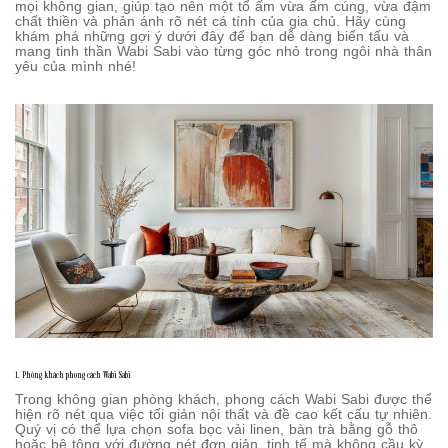
mọi không gian, giúp tạo nên một tổ ấm vừa ấm cúng, vừa đậm
chất thiền và phản ánh rõ nét cá tính của gia chủ. Hãy cùng
khám phá những gợi ý dưới đây để bạn dễ dàng biến tấu và
mang tinh thần Wabi Sabi vào từng góc nhỏ trong ngôi nhà thân
yêu của mình nhé!
1. Phòng khách phong cách Wabi Sabi
Trong không gian phòng khách, phong cách Wabi Sabi được thể
hiện rõ nét qua việc tối giản nội thất và đề cao kết cấu tự nhiên.
Quý vị có thể lựa chọn sofa bọc vải linen, bàn trà bằng gỗ thô
hoặc bê tông với đường nét đơn giản, tinh tế mà không cầu kỳ.