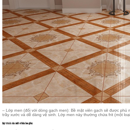
– Lớp men (đối với dòng gạch men): Bề mặt viên gạch sẽ được phủ 
trầy xước và dễ dàng vệ sinh. Lớp men này thường chứa frit (một loại
Quy trình sản xuất cơ bản bao gồm: