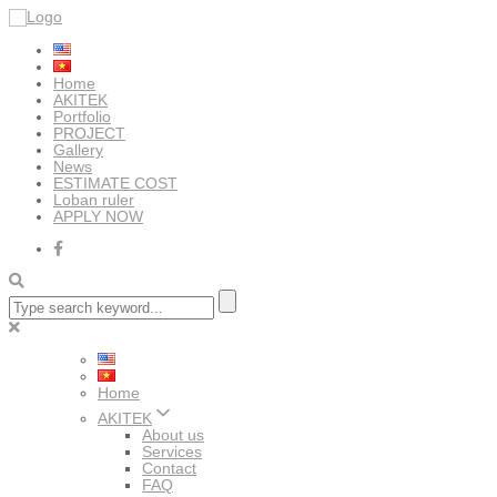
Home
AKITEK
Portfolio
PROJECT
Gallery
News
ESTIMATE COST
Loban ruler
APPLY NOW
Home
AKITEK
About us
Services
Contact
FAQ