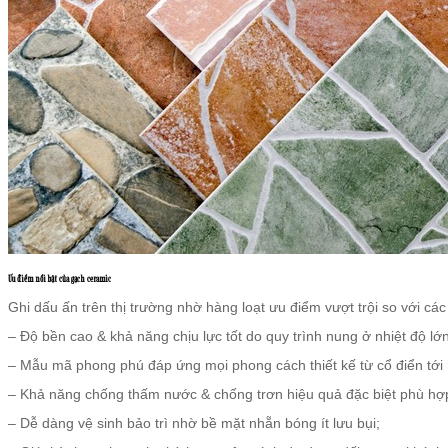
Ưu điểm nổi bật của gạch ceramic
Ghi dấu ấn trên thị trường nhờ hàng loạt ưu điểm vượt trội so với các
– Độ bền cao & khả năng chịu lực tốt do quy trình nung ở nhiệt độ lớn 
– Mẫu mã phong phú đáp ứng mọi phong cách thiết kế từ cổ điển tới 
– Khả năng chống thấm nước & chống trơn hiệu quả đặc biệt phù hợ
– Dễ dàng vệ sinh bảo trì nhờ bề mặt nhẵn bóng ít lưu bụi;