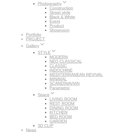
Photography
Construction
Street style
Black & White
Event
Product
Showroom
Portfolio
PROJECT
Gallery
STYLE
MODERN
NEO CLASSICAL
CLASSIC
INDOCHINE
MEDITERRANEAN REVIVAL
MINIMAL
SCANDINAVIAN
Parametric
Space
LIVING ROOM
REST ROOM
DINING ROOM
KITCHEN
BED ROOM
GARDEN
3D CLIP
News