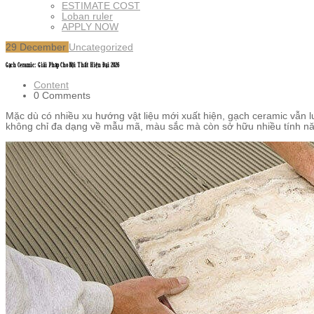
ESTIMATE COST
Loban ruler
APPLY NOW
29
December
Uncategorized
Gạch Ceramic: Giải Pháp Cho Nội Thất Hiện Đại 2026
Content
0 Comments
Mặc dù có nhiều xu hướng vật liệu mới xuất hiện, gạch ceramic vẫn l
không chỉ đa dạng về mẫu mã, màu sắc mà còn sở hữu nhiều tính năng