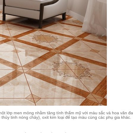
một lớp men mỏng nhằm tăng tính thẩm mỹ với màu sắc và hoa văn đa
 thủy tinh nóng chảy), oxit kim loại để tạo màu cùng các phụ gia khác.