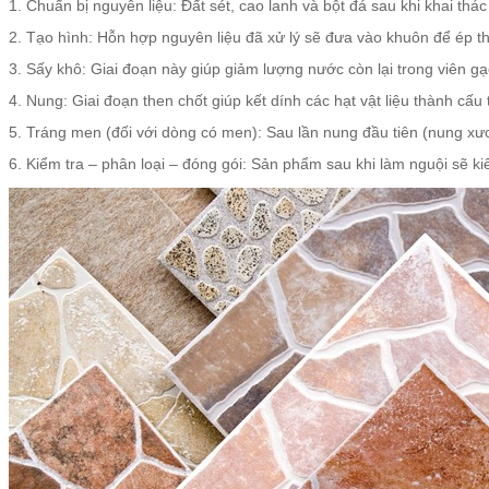
1. Chuẩn bị nguyên liệu: Đất sét, cao lanh và bột đá sau khi khai thá
2. Tạo hình: Hỗn hợp nguyên liệu đã xử lý sẽ đưa vào khuôn để ép
3. Sấy khô: Giai đoạn này giúp giảm lượng nước còn lại trong viên g
4. Nung: Giai đoạn then chốt giúp kết dính các hạt vật liệu thành cấu
5. Tráng men (đối với dòng có men): Sau lần nung đầu tiên (nung xươ
6. Kiểm tra – phân loại – đóng gói: Sản phẩm sau khi làm nguội sẽ ki