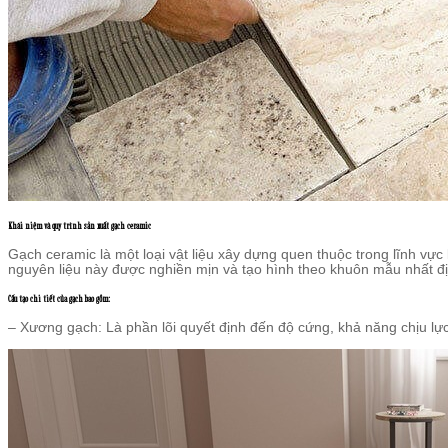
Khái niệm và quy trình sản xuất gạch ceramic
Gạch ceramic là một loại vật liệu xây dựng quen thuộc trong lĩnh vực
nguyên liệu này được nghiền mịn và tạo hình theo khuôn mẫu nhất đị
Cấu tạo chi tiết của gạch bao gồm:
– Xương gạch: Là phần lõi quyết định đến độ cứng, khả năng chịu lực