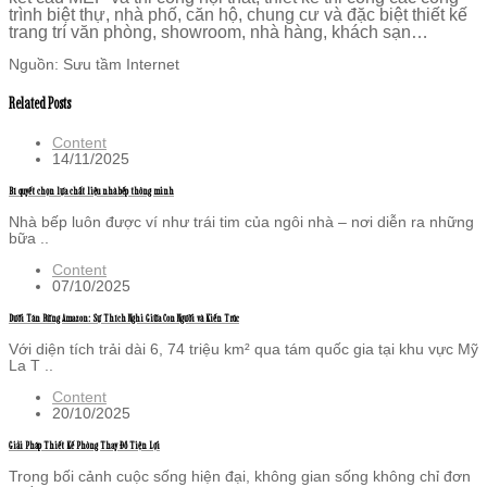
trình biệt thự, nhà phố, căn hộ, chung cư và đặc biệt thiết kế
trang trí văn phòng, showroom, nhà hàng, khách sạn…
Nguồn: Sưu tầm Internet
Related Posts
Content
14/11/2025
Bí quyết chọn lựa chất liệu nhà bếp thông minh
Nhà bếp luôn được ví như trái tim của ngôi nhà – nơi diễn ra những
bữa ..
Content
07/10/2025
Dưới Tán Rừng Amazon: Sự Thích Nghi Giữa Con Người và Kiến Trúc
Với diện tích trải dài 6, 74 triệu km² qua tám quốc gia tại khu vực Mỹ
La T ..
Content
20/10/2025
Giải Pháp Thiết Kế Phòng Thay Đồ Tiện Lợi
Trong bối cảnh cuộc sống hiện đại, không gian sống không chỉ đơn