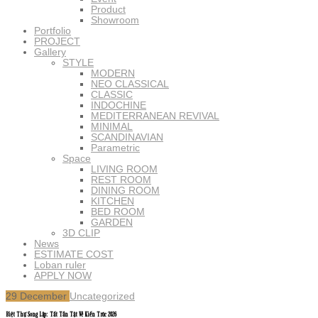
Product
Showroom
Portfolio
PROJECT
Gallery
STYLE
MODERN
NEO CLASSICAL
CLASSIC
INDOCHINE
MEDITERRANEAN REVIVAL
MINIMAL
SCANDINAVIAN
Parametric
Space
LIVING ROOM
REST ROOM
DINING ROOM
KITCHEN
BED ROOM
GARDEN
3D CLIP
News
ESTIMATE COST
Loban ruler
APPLY NOW
29
December
Uncategorized
Biệt Thự Song Lập: Tất Tần Tật Về Kiến Trúc 2026