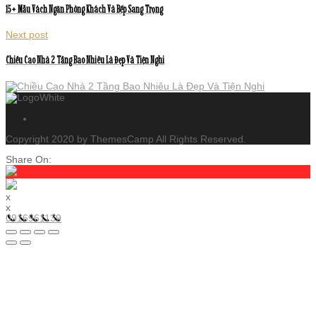
15+ Mẫu Vách Ngăn Phòng Khách Và Bếp Sang Trọng
Next post
Chiều Cao Nhà 2 Tầng Bao Nhiêu Là Đẹp Và Tiện Nghi
Copyright 2020 by ThemesCamp All Rights Reserved.
Share On:
x
x
0916961139