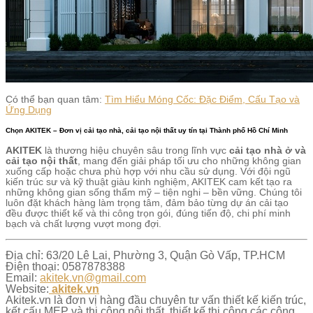
Có thể bạn quan tâm:
Tìm Hiểu Móng Cốc: Đặc Điểm, Cấu Tạo và
Ứng Dụng
Chọn AKITEK – Đơn vị cải tạo nhà, cải tạo nội thất uy tín tại Thành phố Hồ Chí Minh
AKITEK
là thương hiệu chuyên sâu trong lĩnh vực
cải tạo nhà ở và
cải tạo nội thất
, mang đến giải pháp tối ưu cho những không gian
xuống cấp hoặc chưa phù hợp với nhu cầu sử dụng. Với đội ngũ
kiến trúc sư và kỹ thuật giàu kinh nghiệm, AKITEK cam kết tạo ra
những không gian sống thẩm mỹ – tiện nghi – bền vững. Chúng tôi
luôn đặt khách hàng làm trọng tâm, đảm bảo từng dự án cải tạo
đều được thiết kế và thi công trọn gói, đúng tiến độ, chi phí minh
bạch và chất lượng vượt mong đợi.
Địa chỉ: 63/20 Lê Lai, Phường 3, Quận Gò Vấp, TP.HCM
Điện thoại: 0587878388
Email:
akitek.vn@gmail.com
Website:
akitek.vn
Akitek.vn là đơn vị hàng đầu chuyên tư vấn thiết kế kiến trúc,
kết cấu MEP và thi công nội thất, thiết kế thi công các công