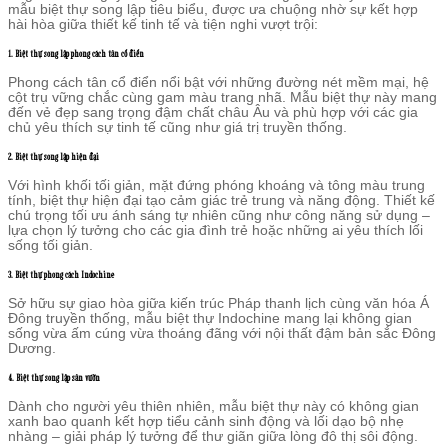
mẫu biệt thự song lập tiêu biểu, được ưa chuộng nhờ sự kết hợp
hài hòa giữa thiết kế tinh tế và tiện nghi vượt trội:
1. Biệt thự song lập phong cách tân cổ điển
Phong cách tân cổ điển nổi bật với những đường nét mềm mại, hệ
cột trụ vững chắc cùng gam màu trang nhã. Mẫu biệt thự này mang
đến vẻ đẹp sang trọng đậm chất châu Âu và phù hợp với các gia
chủ yêu thích sự tinh tế cũng như giá trị truyền thống.
2. Biệt thự song lập hiện đại
Với hình khối tối giản, mặt đứng phóng khoáng và tông màu trung
tính, biệt thự hiện đại tạo cảm giác trẻ trung và năng động. Thiết kế
chú trọng tối ưu ánh sáng tự nhiên cũng như công năng sử dụng –
lựa chọn lý tưởng cho các gia đình trẻ hoặc những ai yêu thích lối
sống tối giản.
3. Biệt thự phong cách Indochine
Sở hữu sự giao hòa giữa kiến trúc Pháp thanh lịch cùng văn hóa Á
Đông truyền thống, mẫu biệt thự Indochine mang lại không gian
sống vừa ấm cúng vừa thoáng đãng với nội thất đậm bản sắc Đông
Dương.
4. Biệt thự song lập sân vườn
Dành cho người yêu thiên nhiên, mẫu biệt thự này có không gian
xanh bao quanh kết hợp tiểu cảnh sinh động và lối dạo bộ nhẹ
nhàng – giải pháp lý tưởng để thư giãn giữa lòng đô thị sôi động.