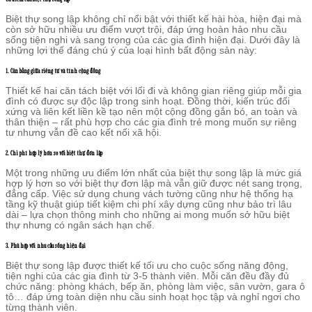
Biệt thự song lập không chỉ nổi bật với thiết kế hài hòa, hiện đại mà
còn sở hữu nhiều ưu điểm vượt trội, đáp ứng hoàn hảo nhu cầu
sống tiện nghi và sang trọng của các gia đình hiện đại. Dưới đây là
những lợi thế đáng chú ý của loại hình bất động sản này:
1. Cân bằng giữa riêng tư và tính cộng đồng
Thiết kế hai căn tách biệt với lối đi và không gian riêng giúp mỗi gia
đình có được sự độc lập trong sinh hoạt. Đồng thời, kiến trúc đối
xứng và liên kết liền kề tạo nên một cộng đồng gắn bó, an toàn và
thân thiện – rất phù hợp cho các gia đình trẻ mong muốn sự riêng
tư nhưng vẫn đề cao kết nối xã hội.
2. Chi phí hợp lý hơn so với biệt thự đơn lập
Một trong những ưu điểm lớn nhất của biệt thự song lập là mức giá
hợp lý hơn so với biệt thự đơn lập mà vẫn giữ được nét sang trọng,
đẳng cấp. Việc sử dụng chung vách tường cũng như hệ thống hạ
tầng kỹ thuật giúp tiết kiệm chi phí xây dựng cũng như bảo trì lâu
dài – lựa chọn thông minh cho những ai mong muốn sở hữu biệt
thự nhưng có ngân sách hạn chế.
3. Phù hợp với nhu cầu sống hiện đại
Biệt thự song lập được thiết kế tối ưu cho cuộc sống năng động,
tiện nghi của các gia đình từ 3-5 thành viên. Mỗi căn đều đầy đủ
chức năng: phòng khách, bếp ăn, phòng làm việc, sân vườn, gara ô
tô… đáp ứng toàn diện nhu cầu sinh hoạt học tập và nghỉ ngơi cho
từng thành viên.