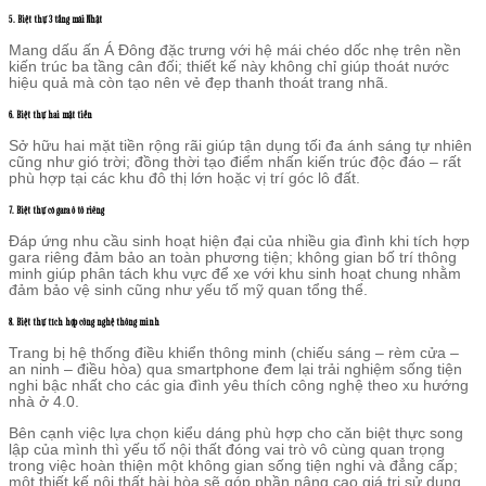
5. Biệt thự 3 tầng mái Nhật
Mang dấu ấn Á Đông đặc trưng với hệ mái chéo dốc nhẹ trên nền
kiến trúc ba tầng cân đối; thiết kế này không chỉ giúp thoát nước
hiệu quả mà còn tạo nên vẻ đẹp thanh thoát trang nhã.
6. Biệt thự hai mặt tiền
Sở hữu hai mặt tiền rộng rãi giúp tận dụng tối đa ánh sáng tự nhiên
cũng như gió trời; đồng thời tạo điểm nhấn kiến trúc độc đáo – rất
phù hợp tại các khu đô thị lớn hoặc vị trí góc lô đất.
7. Biệt thự có gara ô tô riêng
Đáp ứng nhu cầu sinh hoạt hiện đại của nhiều gia đình khi tích hợp
gara riêng đảm bảo an toàn phương tiện; không gian bố trí thông
minh giúp phân tách khu vực để xe với khu sinh hoạt chung nhằm
đảm bảo vệ sinh cũng như yếu tố mỹ quan tổng thể.
8. Biệt thự tích hợp công nghệ thông minh
Trang bị hệ thống điều khiển thông minh (chiếu sáng – rèm cửa –
an ninh – điều hòa) qua smartphone đem lại trải nghiệm sống tiện
nghi bậc nhất cho các gia đình yêu thích công nghệ theo xu hướng
nhà ở 4.0.
Bên cạnh việc lựa chọn kiểu dáng phù hợp cho căn biệt thực song
lập của mình thì yếu tố nội thất đóng vai trò vô cùng quan trọng
trong việc hoàn thiện một không gian sống tiện nghi và đẳng cấp;
một thiết kế nội thất hài hòa sẽ góp phần nâng cao giá trị sử dụng