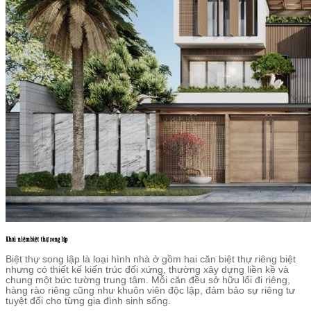
Khái niệm biệt thự song lập
Biệt thự song lập là loại hình nhà ở gồm hai căn biệt thự riêng biệt
nhưng có thiết kế kiến trúc đối xứng, thường xây dựng liền kề và
chung một bức tường trung tâm. Mỗi căn đều sở hữu lối đi riêng,
hàng rào riêng cũng như khuôn viên độc lập, đảm bảo sự riêng tư
tuyệt đối cho từng gia đình sinh sống.