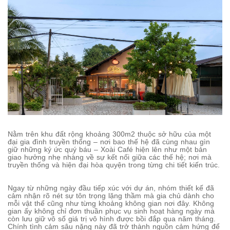
Nằm trên khu đất rộng khoảng 300m2 thuộc sở hữu của một
đại gia đình truyền thống – nơi bao thế hệ đã cùng nhau gìn
giữ những ký ức quý báu – Xoài Café hiện lên như một bản
giao hưởng nhẹ nhàng về sự kết nối giữa các thế hệ; nơi mà
truyền thống và hiện đại hòa quyện trong từng chi tiết kiến trúc.
Ngay từ những ngày đầu tiếp xúc với dự án, nhóm thiết kế đã
cảm nhận rõ nét sự tôn trọng lặng thầm mà gia chủ dành cho
mỗi vật thể cũng như từng khoảng không gian nơi đây. Không
gian ấy không chỉ đơn thuần phục vụ sinh hoạt hàng ngày mà
còn lưu giữ vô số giá trị vô hình được bồi đắp qua năm tháng.
Chính tình cảm sâu nặng này đã trở thành nguồn cảm hứng để