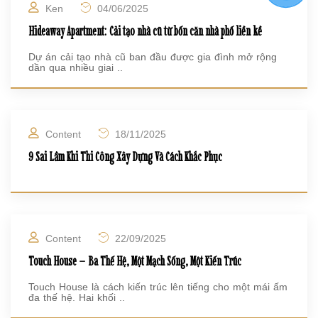
Ken
04/06/2025
Hideaway Apartment: Cải tạo nhà cũ từ bốn căn nhà phố liền kề
Dự án cải tạo nhà cũ ban đầu được gia đình mở rộng
dần qua nhiều giai ..
Content
18/11/2025
9 Sai Lầm Khi Thi Công Xây Dựng Và Cách Khắc Phục
Content
22/09/2025
Touch House – Ba Thế Hệ, Một Mạch Sống, Một Kiến Trúc
Touch House là cách kiến trúc lên tiếng cho một mái ấm
đa thế hệ. Hai khối ..