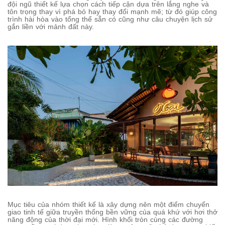
đội ngũ thiết kế lựa chọn cách tiếp cận dựa trên lắng nghe và
tôn trọng thay vì phá bỏ hay thay đổi mạnh mẽ; từ đó giúp công
trình hài hòa vào tổng thể sẵn có cũng như câu chuyện lịch sử
gắn liền với mảnh đất này.
Mục tiêu của nhóm thiết kế là xây dựng nên một điểm chuyển
giao tinh tế giữa truyền thống bền vững của quá khứ với hơi thở
năng động của thời đại mới. Hình khối tròn cùng các đường