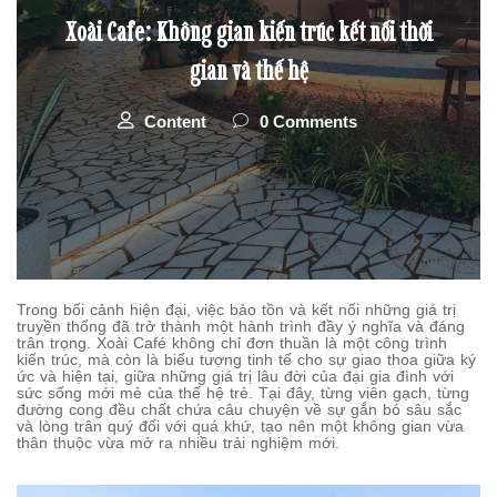
Xoài Cafe: Không gian kiến trúc kết nối thời
gian và thế hệ
Content
0 Comments
Trong bối cảnh hiện đại, việc bảo tồn và kết nối những giá trị
truyền thống đã trở thành một hành trình đầy ý nghĩa và đáng
trân trọng. Xoài Café không chỉ đơn thuần là một công trình
kiến trúc, mà còn là biểu tượng tinh tế cho sự giao thoa giữa ký
ức và hiện tại, giữa những giá trị lâu đời của đại gia đình với
sức sống mới mẻ của thế hệ trẻ. Tại đây, từng viên gạch, từng
đường cong đều chất chứa câu chuyện về sự gắn bó sâu sắc
và lòng trân quý đối với quá khứ, tạo nên một không gian vừa
thân thuộc vừa mở ra nhiều trải nghiệm mới.