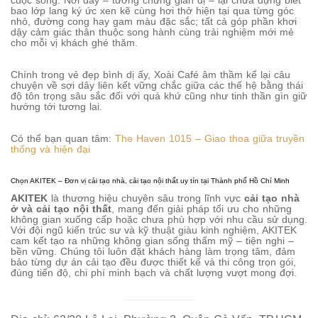
cuộc sống. Nơi đây – tưởng chừng giản dị – lại chứa đựng biết
bao lớp lang ký ức xen kẽ cùng hơi thở hiện tại qua từng góc
nhỏ, đường cong hay gam màu đặc sắc; tất cả góp phần khơi
dậy cảm giác thân thuộc song hành cùng trải nghiệm mới mẻ
cho mỗi vị khách ghé thăm.
Chính trong vẻ đẹp bình dị ấy, Xoài Café âm thầm kể lại câu
chuyện về sợi dây liên kết vững chắc giữa các thế hệ bằng thái
độ tôn trọng sâu sắc đối với quá khứ cũng như tinh thần gìn giữ
hướng tới tương lai.
Có thể bạn quan tâm:
The Haven 1015 – Giao thoa giữa truyền
thống và hiện đại
Chọn AKITEK – Đơn vị cải tạo nhà, cải tạo nội thất uy tín tại Thành phố Hồ Chí Minh
AKITEK
là thương hiệu chuyên sâu trong lĩnh vực
cải tạo nhà
ở và cải tạo nội thất
, mang đến giải pháp tối ưu cho những
không gian xuống cấp hoặc chưa phù hợp với nhu cầu sử dụng.
Với đội ngũ kiến trúc sư và kỹ thuật giàu kinh nghiệm, AKITEK
cam kết tạo ra những không gian sống thẩm mỹ – tiện nghi –
bền vững. Chúng tôi luôn đặt khách hàng làm trọng tâm, đảm
bảo từng dự án cải tạo đều được thiết kế và thi công trọn gói,
đúng tiến độ, chi phí minh bạch và chất lượng vượt mong đợi.