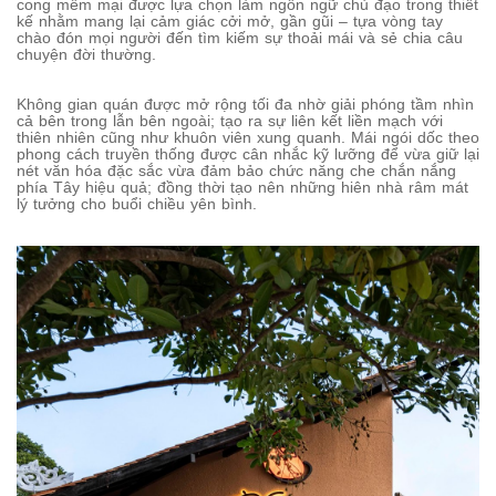
cong mềm mại được lựa chọn làm ngôn ngữ chủ đạo trong thiết
kế nhằm mang lại cảm giác cởi mở, gần gũi – tựa vòng tay
chào đón mọi người đến tìm kiếm sự thoải mái và sẻ chia câu
chuyện đời thường.
Không gian quán được mở rộng tối đa nhờ giải phóng tầm nhìn
cả bên trong lẫn bên ngoài; tạo ra sự liên kết liền mạch với
thiên nhiên cũng như khuôn viên xung quanh. Mái ngói dốc theo
phong cách truyền thống được cân nhắc kỹ lưỡng để vừa giữ lại
nét văn hóa đặc sắc vừa đảm bảo chức năng che chắn nắng
phía Tây hiệu quả; đồng thời tạo nên những hiên nhà râm mát
lý tưởng cho buổi chiều yên bình.