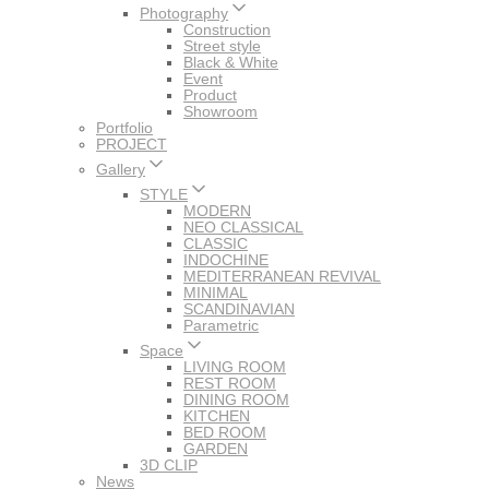
Photography
Construction
Street style
Black & White
Event
Product
Showroom
Portfolio
PROJECT
Gallery
STYLE
MODERN
NEO CLASSICAL
CLASSIC
INDOCHINE
MEDITERRANEAN REVIVAL
MINIMAL
SCANDINAVIAN
Parametric
Space
LIVING ROOM
REST ROOM
DINING ROOM
KITCHEN
BED ROOM
GARDEN
3D CLIP
News