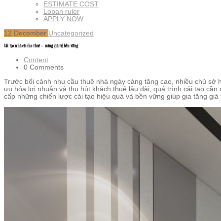
ESTIMATE COST
Loban ruler
APPLY NOW
12
December
Uncategorized
Cải tạo nhà cũ cho thuê – nâng giá trị bền vững
Content
0 Comments
Trước bối cảnh nhu cầu thuê nhà ngày càng tăng cao, nhiều chủ sở h
ưu hóa lợi nhuận và thu hút khách thuê lâu dài, quá trình cải tạo cần
cấp những chiến lược cải tạo hiệu quả và bền vững giúp gia tăng giá t