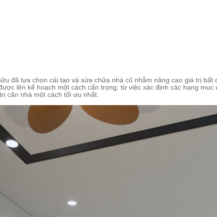
ữu đã lựa chọn cải tạo và sửa chữa nhà cũ nhằm nâng cao giá trị bất 
 được lên kế hoạch một cách cẩn trọng, từ việc xác định các hạng mục ư
rị căn nhà một cách tối ưu nhất.