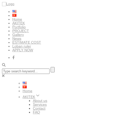
Home
AKITEK
Portfolio
PROJECT
Gallery
News
ESTIMATE COST
Loban ruler
APPLY NOW
Home
AKITEK
About us
Services
Contact
FAQ