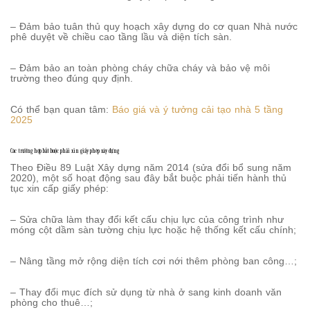
– Đảm bảo tuân thủ quy hoạch xây dựng do cơ quan Nhà nước
phê duyệt về chiều cao tầng lầu và diện tích sàn.
– Đảm bảo an toàn phòng cháy chữa cháy và bảo vệ môi
trường theo đúng quy định.
Có thể bạn quan tâm:
Báo giá và ý tưởng cải tạo nhà 5 tầng
2025
Các trường hợp bắt buộc phải xin giấy phép xây dựng
Theo Điều 89 Luật Xây dựng năm 2014 (sửa đổi bổ sung năm
2020), một số hoạt động sau đây bắt buộc phải tiến hành thủ
tục xin cấp giấy phép:
– Sửa chữa làm thay đổi kết cấu chịu lực của công trình như
móng cột dầm sàn tường chịu lực hoặc hệ thống kết cấu chính;
– Nâng tầng mở rộng diện tích cơi nới thêm phòng ban công…;
– Thay đổi mục đích sử dụng từ nhà ở sang kinh doanh văn
phòng cho thuê…;