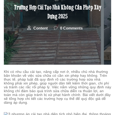
Trường Hợp Cải Tạo Nhà Không Cần Phép Xây
Dựng 2025
Content
0 Comments
Khi có nhu cầu cải tạo, nâng cấp nơi ở, nhiều chủ nhà thường
băn khoăn về việc sửa chữa có cần xin phép hay không. Trên
thực tế, pháp luật đã quy định rõ các trường hợp sửa nhà
không phải xin phép, giúp người dân tiết kiệm thời gian, chi phí
và tránh các rắc rối pháp lý. Việc nắm vững những quy định này
không chỉ đảm bảo quá trình sửa chữa diễn ra thuận lợi, an
toàn mà còn giúp tránh bị xử phạt hành chính. Bài viết dưới đây
sẽ tổng hợp chi tiết các trường hợp cụ thể để quý độc giả dễ
dàng áp dụng.