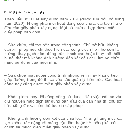
Các trường hợp sửa nhà không phải xin phép
Theo Điều 89 Luật Xây dựng năm 2014 (được sửa đổi, bổ sung
năm 2020), không phải mọi hoạt động sửa chữa, cải tạo nhà ở
đều cần giấy phép xây dựng. Một số trường hợp được miễn
giấy phép bao gồm:
– Sửa chữa, cải tạo bên trong công trình: Chủ sở hữu không
cần xin phép nếu chỉ thực hiện các công việc nhỏ như sơn lại
tường, thay gạch nền, đóng trần thạch cao hoặc thay thế thiết
bị nội thất mà không ảnh hưởng đến kết cấu chịu lực và chức
năng sử dụng của ngôi nhà.
– Sửa chữa mặt ngoài công trình nhưng vị trí này không tiếp
giáp đường trong đô thị có yêu cầu quản lý kiến trúc: Các hoạt
động này cũng được miễn giấy phép xây dựng.
– Không làm thay đổi công năng sử dụng: Nếu việc cải tạo vẫn
giữ nguyên mục đích sử dụng ban đầu của căn nhà thì chủ sở
hữu cũng được miễn thủ tục xin cấp phép.
– Không ảnh hưởng đến kết cấu chịu lực: Những hạng mục cải
tạo không tác động tới móng cột dầm hoặc hệ thống kết cấu
chính sẽ thuộc diện miễn giấy phép xây dựng.