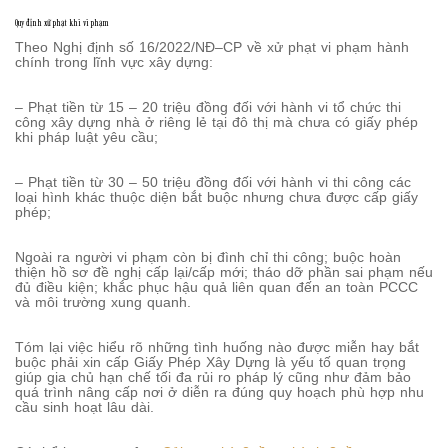
Quy định xử phạt khi vi phạm
Theo Nghị định số 16/2022/NĐ–CP về xử phạt vi phạm hành
chính trong lĩnh vực xây dựng:
– Phạt tiền từ 15 – 20 triệu đồng đối với hành vi tổ chức thi
công xây dựng nhà ở riêng lẻ tại đô thị mà chưa có giấy phép
khi pháp luật yêu cầu;
– Phạt tiền từ 30 – 50 triệu đồng đối với hành vi thi công các
loại hình khác thuộc diện bắt buộc nhưng chưa được cấp giấy
phép;
Ngoài ra người vi phạm còn bị đình chỉ thi công; buộc hoàn
thiện hồ sơ đề nghị cấp lại/cấp mới; tháo dỡ phần sai phạm nếu
đủ điều kiện; khắc phục hậu quả liên quan đến an toàn PCCC
và môi trường xung quanh.
Tóm lại việc hiểu rõ những tình huống nào được miễn hay bắt
buộc phải xin cấp Giấy Phép Xây Dựng là yếu tố quan trọng
giúp gia chủ hạn chế tối đa rủi ro pháp lý cũng như đảm bảo
quá trình nâng cấp nơi ở diễn ra đúng quy hoạch phù hợp nhu
cầu sinh hoạt lâu dài.