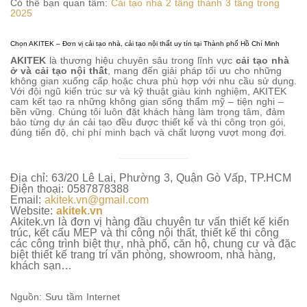
Có thể bạn quan tâm:
Cải tạo nhà 2 tầng thành 3 tầng trong
2025
Chọn AKITEK – Đơn vị cải tạo nhà, cải tạo nội thất uy tín tại Thành phố Hồ Chí Minh
AKITEK
là thương hiệu chuyên sâu trong lĩnh vực
cải tạo nhà
ở và cải tạo nội thất
, mang đến giải pháp tối ưu cho những
không gian xuống cấp hoặc chưa phù hợp với nhu cầu sử dụng.
Với đội ngũ kiến trúc sư và kỹ thuật giàu kinh nghiệm, AKITEK
cam kết tạo ra những không gian sống thẩm mỹ – tiện nghi –
bền vững. Chúng tôi luôn đặt khách hàng làm trọng tâm, đảm
bảo từng dự án cải tạo đều được thiết kế và thi công trọn gói,
đúng tiến độ, chi phí minh bạch và chất lượng vượt mong đợi.
Địa chỉ: 63/20 Lê Lai, Phường 3, Quận Gò Vấp, TP.HCM
Điện thoại: 0587878388
Email:
akitek.vn@gmail.com
Website:
akitek.vn
Akitek.vn là đơn vị hàng đầu chuyên tư vấn thiết kế kiến
trúc, kết cấu MEP và thi công nội thất, thiết kế thi công
các công trình biệt thự, nhà phố, căn hộ, chung cư và đặc
biệt thiết kế trang trí văn phòng, showroom, nhà hàng,
khách sạn…
Nguồn: Sưu tầm Internet