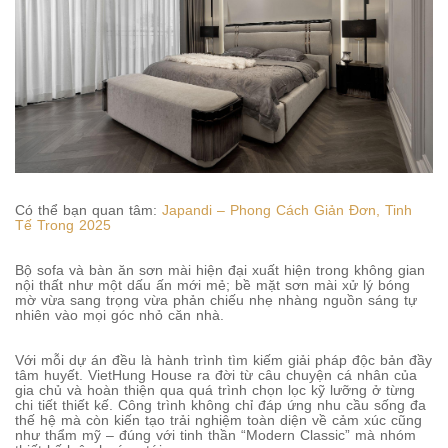
Có thể bạn quan tâm:
Japandi – Phong Cách Giản Đơn, Tinh
Tế Trong 2025
Bộ sofa và bàn ăn sơn mài hiện đại xuất hiện trong không gian
nội thất như một dấu ấn mới mẻ; bề mặt sơn mài xử lý bóng
mờ vừa sang trọng vừa phản chiếu nhẹ nhàng nguồn sáng tự
nhiên vào mọi góc nhỏ căn nhà.
Với mỗi dự án đều là hành trình tìm kiếm giải pháp độc bản đầy
tâm huyết. VietHung House ra đời từ câu chuyện cá nhân của
gia chủ và hoàn thiện qua quá trình chọn lọc kỹ lưỡng ở từng
chi tiết thiết kế. Công trình không chỉ đáp ứng nhu cầu sống đa
thế hệ mà còn kiến tạo trải nghiệm toàn diện về cảm xúc cũng
như thẩm mỹ – đúng với tinh thần “Modern Classic” mà nhóm