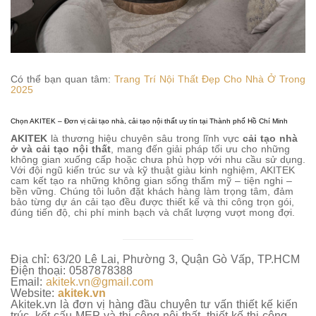
Có thể bạn quan tâm:
Trang Trí Nội Thất Đẹp Cho Nhà Ở Trong
2025
Chọn AKITEK – Đơn vị cải tạo nhà, cải tạo nội thất uy tín tại Thành phố Hồ Chí Minh
AKITEK
là thương hiệu chuyên sâu trong lĩnh vực
cải tạo nhà
ở và cải tạo nội thất
, mang đến giải pháp tối ưu cho những
không gian xuống cấp hoặc chưa phù hợp với nhu cầu sử dụng.
Với đội ngũ kiến trúc sư và kỹ thuật giàu kinh nghiệm, AKITEK
cam kết tạo ra những không gian sống thẩm mỹ – tiện nghi –
bền vững. Chúng tôi luôn đặt khách hàng làm trọng tâm, đảm
bảo từng dự án cải tạo đều được thiết kế và thi công trọn gói,
đúng tiến độ, chi phí minh bạch và chất lượng vượt mong đợi.
Địa chỉ: 63/20 Lê Lai, Phường 3, Quận Gò Vấp, TP.HCM
Điện thoại: 0587878388
Email:
akitek.vn@gmail.com
Website:
akitek.vn
Akitek.vn là đơn vị hàng đầu chuyên tư vấn thiết kế kiến
trúc, kết cấu MEP và thi công nội thất, thiết kế thi công