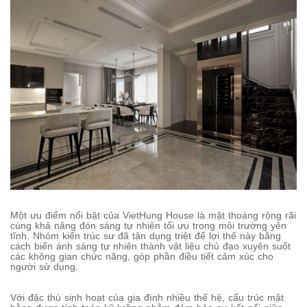
Một ưu điểm nổi bật của VietHung House là mặt thoáng rộng rãi
cùng khả năng đón sáng tự nhiên tối ưu trong môi trường yên
tĩnh. Nhóm kiến trúc sư đã tận dụng triệt để lợi thế này bằng
cách biến ánh sáng tự nhiên thành vật liệu chủ đạo xuyên suốt
các không gian chức năng, góp phần điều tiết cảm xúc cho
người sử dụng.
Với đặc thù sinh hoạt của gia đình nhiều thế hệ, cấu trúc mặt