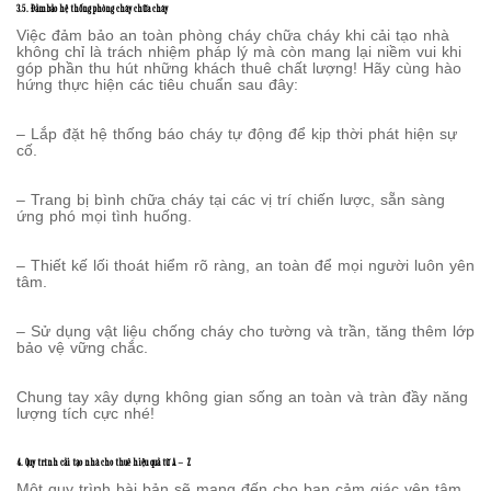
3.5. Đảm bảo hệ thống phòng cháy chữa cháy
Việc đảm bảo an toàn phòng cháy chữa cháy khi cải tạo nhà
không chỉ là trách nhiệm pháp lý mà còn mang lại niềm vui khi
góp phần thu hút những khách thuê chất lượng! Hãy cùng hào
hứng thực hiện các tiêu chuẩn sau đây:
– Lắp đặt hệ thống báo cháy tự động để kịp thời phát hiện sự
cố.
– Trang bị bình chữa cháy tại các vị trí chiến lược, sẵn sàng
ứng phó mọi tình huống.
– Thiết kế lối thoát hiểm rõ ràng, an toàn để mọi người luôn yên
tâm.
– Sử dụng vật liệu chống cháy cho tường và trần, tăng thêm lớp
bảo vệ vững chắc.
Chung tay xây dựng không gian sống an toàn và tràn đầy năng
lượng tích cực nhé!
4. Quy trình cải tạo nhà cho thuê hiệu quả từ A – Z
Một quy trình bài bản sẽ mang đến cho bạn cảm giác yên tâm