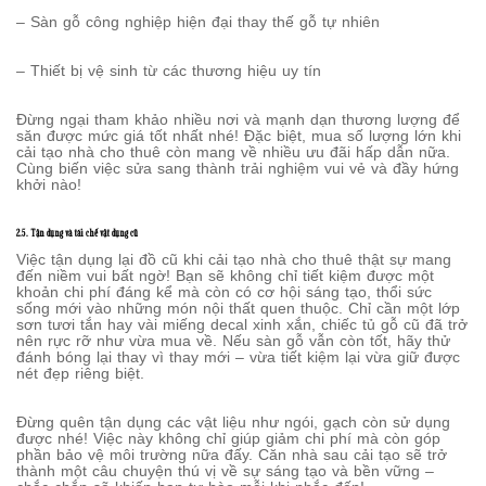
– Sàn gỗ công nghiệp hiện đại thay thế gỗ tự nhiên
– Thiết bị vệ sinh từ các thương hiệu uy tín
Đừng ngại tham khảo nhiều nơi và mạnh dạn thương lượng để
săn được mức giá tốt nhất nhé! Đặc biệt, mua số lượng lớn khi
cải tạo nhà cho thuê còn mang về nhiều ưu đãi hấp dẫn nữa.
Cùng biến việc sửa sang thành trải nghiệm vui vẻ và đầy hứng
khởi nào!
2.5. Tận dụng và tái chế vật dụng cũ
Việc tận dụng lại đồ cũ khi cải tạo nhà cho thuê thật sự mang
đến niềm vui bất ngờ! Bạn sẽ không chỉ tiết kiệm được một
khoản chi phí đáng kể mà còn có cơ hội sáng tạo, thổi sức
sống mới vào những món nội thất quen thuộc. Chỉ cần một lớp
sơn tươi tắn hay vài miếng decal xinh xắn, chiếc tủ gỗ cũ đã trở
nên rực rỡ như vừa mua về. Nếu sàn gỗ vẫn còn tốt, hãy thử
đánh bóng lại thay vì thay mới – vừa tiết kiệm lại vừa giữ được
nét đẹp riêng biệt.
Đừng quên tận dụng các vật liệu như ngói, gạch còn sử dụng
được nhé! Việc này không chỉ giúp giảm chi phí mà còn góp
phần bảo vệ môi trường nữa đấy. Căn nhà sau cải tạo sẽ trở
thành một câu chuyện thú vị về sự sáng tạo và bền vững –