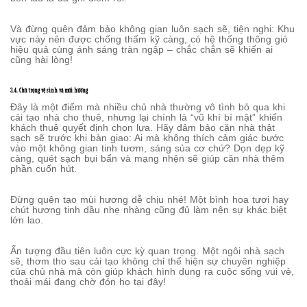
Và đừng quên đảm bảo không gian luôn sạch sẽ, tiện nghi: Khu
vực này nên được chống thấm kỹ càng, có hệ thống thông gió
hiệu quả cùng ánh sáng tràn ngập – chắc chắn sẽ khiến ai
cũng hài lòng!
3.4. Chú trọng vệ sinh và mùi hương
Đây là một điểm mà nhiều chủ nhà thường vô tình bỏ qua khi
cải tạo nhà cho thuê, nhưng lại chính là “vũ khí bí mật” khiến
khách thuê quyết định chọn lựa. Hãy đảm bảo căn nhà thật
sạch sẽ trước khi bàn giao: Ai mà không thích cảm giác bước
vào một không gian tinh tươm, sáng sủa cơ chứ? Dọn dẹp kỹ
càng, quét sạch bụi bẩn và mạng nhện sẽ giúp căn nhà thêm
phần cuốn hút.
Đừng quên tạo mùi hương dễ chịu nhé! Một bình hoa tươi hay
chút hương tinh dầu nhẹ nhàng cũng đủ làm nên sự khác biệt
lớn lao.
Ấn tượng đầu tiên luôn cực kỳ quan trọng. Một ngôi nhà sạch
sẽ, thơm tho sau cải tạo không chỉ thể hiện sự chuyên nghiệp
của chủ nhà mà còn giúp khách hình dung ra cuộc sống vui vẻ,
thoải mái đang chờ đón họ tại đây!