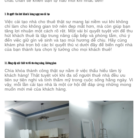
chắc chắn sẽ khiến bạn tự hào mỗi khi nhắc đến!
3. Bí quyết thu hút khách hàng ngay sau cải tạo
Việc cải tạo nhà cho thuê thật sự mang lại niềm vui khi không
chỉ làm cho không gian trở nên đẹp mắt hơn, mà còn giúp bạn
tăng lợi nhuận một cách rõ rệt. Một vài bí quyết tuyệt vời để thu
hút khách thuê là tập trung nâng cấp bếp và phòng tắm, chú ý
đến việc giữ gìn vệ sinh và tạo mùi hương dễ chịu. Hãy cùng
khám phá trọn bộ các bí quyết thú vị dưới đây để biến ngôi nhà
của bạn thành lựa chọn lý tưởng cho mọi khách thuê!
3.1. Nâng cấp nội thất và tối ưu công năng, không gian
Chìa khóa thành công thật sự nằm ở việc thấu hiểu tâm lý
khách hàng! Thật tuyệt vời khi đa số người thuê nhà đều ưu
tiên sự tiện nghi và tính thẩm mỹ trong cuộc sống hằng ngày. Vì
vậy, mỗi lần cải tạo nhà là một cơ hội để đáp ứng những mong
muốn mới mẻ của khách hàng.