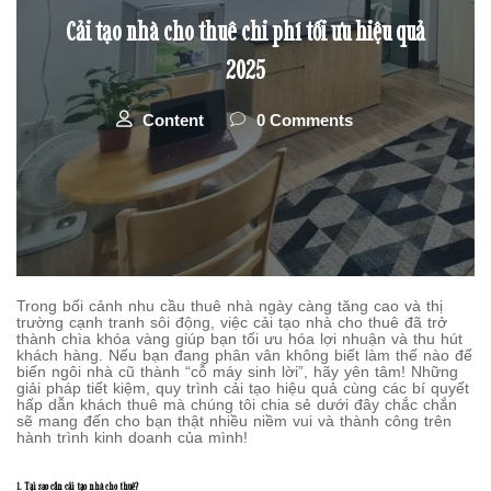
Cải tạo nhà cho thuê chi phí tối ưu hiệu quả
2025
Content
0 Comments
Trong bối cảnh nhu cầu thuê nhà ngày càng tăng cao và thị
trường cạnh tranh sôi động, việc cải tạo nhà cho thuê đã trở
thành chìa khóa vàng giúp bạn tối ưu hóa lợi nhuận và thu hút
khách hàng. Nếu bạn đang phân vân không biết làm thế nào để
biến ngôi nhà cũ thành “cỗ máy sinh lời”, hãy yên tâm! Những
giải pháp tiết kiệm, quy trình cải tạo hiệu quả cùng các bí quyết
hấp dẫn khách thuê mà chúng tôi chia sẻ dưới đây chắc chắn
sẽ mang đến cho bạn thật nhiều niềm vui và thành công trên
hành trình kinh doanh của mình!
1. Tại sao cần cải tạo nhà cho thuê?