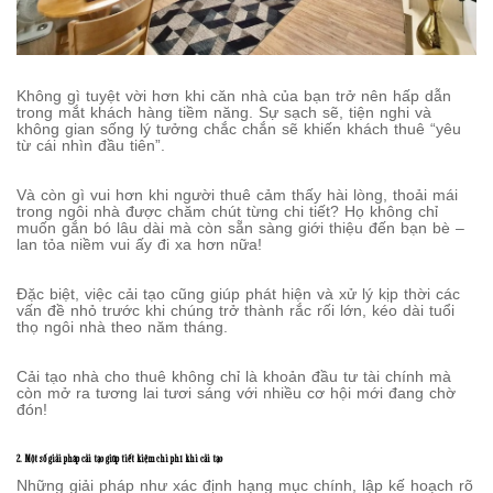
Không gì tuyệt vời hơn khi căn nhà của bạn trở nên hấp dẫn
trong mắt khách hàng tiềm năng. Sự sạch sẽ, tiện nghi và
không gian sống lý tưởng chắc chắn sẽ khiến khách thuê “yêu
từ cái nhìn đầu tiên”.
Và còn gì vui hơn khi người thuê cảm thấy hài lòng, thoải mái
trong ngôi nhà được chăm chút từng chi tiết? Họ không chỉ
muốn gắn bó lâu dài mà còn sẵn sàng giới thiệu đến bạn bè –
lan tỏa niềm vui ấy đi xa hơn nữa!
Đặc biệt, việc cải tạo cũng giúp phát hiện và xử lý kịp thời các
vấn đề nhỏ trước khi chúng trở thành rắc rối lớn, kéo dài tuổi
thọ ngôi nhà theo năm tháng.
Cải tạo nhà cho thuê không chỉ là khoản đầu tư tài chính mà
còn mở ra tương lai tươi sáng với nhiều cơ hội mới đang chờ
đón!
2. Một số giải pháp cải tạo giúp tiết kiệm chi phí khi cải tạo
Những giải pháp như xác định hạng mục chính, lập kế hoạch rõ