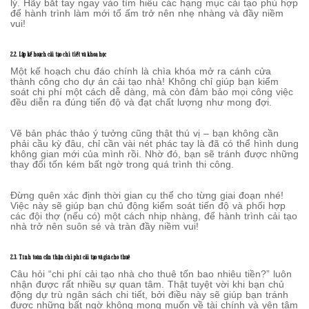
lý. Hãy bắt tay ngay vào tìm hiểu các hạng mục cải tạo phù hợp
để hành trình làm mới tổ ấm trở nên nhẹ nhàng và đầy niềm
vui!
2.2. Lập kế hoạch cải tạo chi tiết và khoa học
Một kế hoạch chu đáo chính là chìa khóa mở ra cánh cửa
thành công cho dự án cải tạo nhà! Không chỉ giúp bạn kiểm
soát chi phí một cách dễ dàng, mà còn đảm bảo mọi công việc
đều diễn ra đúng tiến độ và đạt chất lượng như mong đợi.
Vẽ bản phác thảo ý tưởng cũng thật thú vị – bạn không cần
phải cầu kỳ đâu, chỉ cần vài nét phác tay là đã có thể hình dung
không gian mới của mình rồi. Nhờ đó, bạn sẽ tránh được những
thay đổi tốn kém bất ngờ trong quá trình thi công.
Đừng quên xác định thời gian cụ thể cho từng giai đoạn nhé!
Việc này sẽ giúp bạn chủ động kiểm soát tiến độ và phối hợp
các đội thợ (nếu có) một cách nhịp nhàng, để hành trình cải tạo
nhà trở nên suôn sẻ và tràn đầy niềm vui!
2.3. Tính toán cẩn thận chi phí cải tạo và giá cho thuê
Câu hỏi “chi phí cải tạo nhà cho thuê tốn bao nhiêu tiền?” luôn
nhận được rất nhiều sự quan tâm. Thật tuyệt vời khi bạn chủ
động dự trù ngân sách chi tiết, bởi điều này sẽ giúp bạn tránh
được những bất ngờ không mong muốn về tài chính và yên tâm