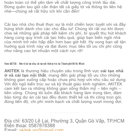
hoàn toàn có thể yên tâm về chất lượng công trình lâu dài.
Đừng quên lưu giữ cẩn thận tất cả giấy tờ và thông tin liên hệ
nhé—chúng sẽ rất hữu ích khi cần đến!
Cải tạo nhà cho thuê thực sự là một chiến lược tuyệt vời và đầy
hứng khởi dành cho các chủ đầu tư! Chúng tôi rất vui khi được
chia sẻ những giải pháp tiết kiệm chi phí, bí quyết thu hút khách
hàng cùng quy trình cải tạo hiệu quả, giúp bạn biến ngôi nhà
của mình trở nên hấp dẫn hơn bao giờ hết. Hy vọng bạn sẽ tận
hưởng quá trình này và đạt được mục tiêu tối ưu chi phí cũng
như nâng cao lợi nhuận một cách rực rỡ!
Chọn AKITEK – Đơn vị cải tạo nhà, cải tạo nội thất uy tín tại Thành phố Hồ Chí Minh
AKITEK
là thương hiệu chuyên sâu trong lĩnh vực
cải tạo nhà
ở và cải tạo nội thất
, mang đến giải pháp tối ưu cho những
không gian xuống cấp hoặc chưa phù hợp với nhu cầu sử dụng.
Với đội ngũ kiến trúc sư và kỹ thuật giàu kinh nghiệm, AKITEK
cam kết tạo ra những không gian sống thẩm mỹ – tiện nghi –
bền vững. Chúng tôi luôn đặt khách hàng làm trọng tâm, đảm
bảo từng dự án cải tạo đều được thiết kế và thi công trọn gói,
đúng tiến độ, chi phí minh bạch và chất lượng vượt mong đợi.
Địa chỉ: 63/20 Lê Lai, Phường 3, Quận Gò Vấp, TP.HCM
Điện thoại: 0587878388
Email:
akitek.vn@gmail.com