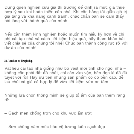
Đừng quên nghiên cứu giá thị trường để định ra mức giá thuê
hợp lý sau khi hoàn thiện căn nhà. Khi cân bằng tốt giữa giá trị
gia tăng và khả năng cạnh tranh, chắc chắn bạn sẽ cảm thấy
hài lòng với thành quả của mình.
Nếu cần thêm kinh nghiệm hoặc muốn tìm hiểu kỹ hơn về chi
phí cải tạo nhà và cách tiết kiệm hiệu quả, hãy tham khảo bài
viết chia sẻ của chúng tôi nhé! Chúc bạn thành công rực rỡ với
dự án của mình!
2.4. Lựa chọn vật liệu phù hợp
Vật liệu cải tạo nhà giống như bộ vest mới tinh cho ngôi nhà –
không cần phải đắt đỏ nhất, chỉ cần vừa vặn, bền đẹp là đã đủ
tuyệt vời rồi! Hãy ưu tiên những sản phẩm có độ bền cao, dễ
lau chùi và giá cả hợp lý để vừa tiết kiệm vừa an tâm.
Những lựa chọn thông minh sẽ giúp tổ ấm của bạn thêm rạng
rỡ:
– Gạch men chống trơn cho khu vực ẩm ướt
– Sơn chống nấm mốc bảo vệ tường luôn sạch đẹp