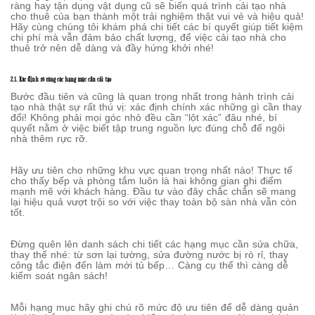
ràng hay tận dụng vật dụng cũ sẽ biến quá trình cải tạo nhà
cho thuê của bạn thành một trải nghiệm thật vui vẻ và hiệu quả!
Hãy cùng chúng tôi khám phá chi tiết các bí quyết giúp tiết kiệm
chi phí mà vẫn đảm bảo chất lượng, để việc cải tạo nhà cho
thuê trở nên dễ dàng và đầy hứng khởi nhé!
2.1. Xác định rõ ràng các hạng mục cần cải tạo
Bước đầu tiên và cũng là quan trọng nhất trong hành trình cải
tạo nhà thật sự rất thú vị: xác định chính xác những gì cần thay
đổi! Không phải mọi góc nhỏ đều cần “lột xác” đâu nhé, bí
quyết nằm ở việc biết tập trung nguồn lực đúng chỗ để ngôi
nhà thêm rực rỡ.
Hãy ưu tiên cho những khu vực quan trọng nhất nào! Thực tế
cho thấy bếp và phòng tắm luôn là hai không gian ghi điểm
mạnh mẽ với khách hàng. Đầu tư vào đây chắc chắn sẽ mang
lại hiệu quả vượt trội so với việc thay toàn bộ sàn nhà vẫn còn
tốt.
Đừng quên lên danh sách chi tiết các hạng mục cần sửa chữa,
thay thế nhé: từ sơn lại tường, sửa đường nước bị rò rỉ, thay
công tắc điện đến làm mới tủ bếp… Càng cụ thể thì càng dễ
kiểm soát ngân sách!
Mỗi hạng mục hãy ghi chú rõ mức độ ưu tiên để dễ dàng quản