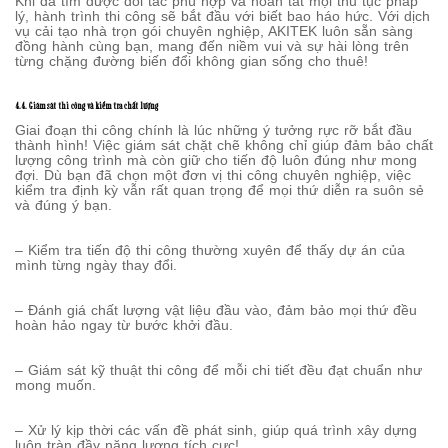
Khi đã tìm được đối tác phù hợp và hoàn tất mọi thủ tục pháp
lý, hành trình thi công sẽ bắt đầu với biết bao háo hức. Với dịch
vụ cải tạo nhà trọn gói chuyên nghiệp, AKITEK luôn sẵn sàng
đồng hành cùng bạn, mang đến niềm vui và sự hài lòng trên
từng chặng đường biến đổi không gian sống cho thuê!
4.4. Giám sát thi công và kiểm tra chất lượng
Giai đoạn thi công chính là lúc những ý tưởng rực rỡ bắt đầu
thành hình! Việc giám sát chặt chẽ không chỉ giúp đảm bảo chất
lượng công trình mà còn giữ cho tiến độ luôn đúng như mong
đợi. Dù bạn đã chọn một đơn vị thi công chuyên nghiệp, việc
kiểm tra định kỳ vẫn rất quan trọng để mọi thứ diễn ra suôn sẻ
và đúng ý bạn.
– Kiểm tra tiến độ thi công thường xuyên để thấy dự án của
mình từng ngày thay đổi.
– Đánh giá chất lượng vật liệu đầu vào, đảm bảo mọi thứ đều
hoàn hảo ngay từ bước khởi đầu.
– Giám sát kỹ thuật thi công để mỗi chi tiết đều đạt chuẩn như
mong muốn.
– Xử lý kịp thời các vấn đề phát sinh, giúp quá trình xây dựng
luôn tràn đầy năng lượng tích cực!