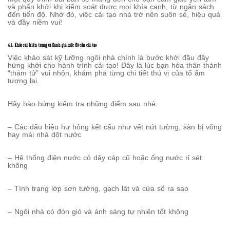
và phấn khởi khi kiểm soát được mọi khía cạnh, từ ngân sách
đến tiến độ. Nhờ đó, việc cải tạo nhà trở nên suôn sẻ, hiệu quả
và đầy niềm vui!
4.1. Khảo sát hiện trạng và đánh giá mức độ cần cải tạo
Việc khảo sát kỹ lưỡng ngôi nhà chính là bước khởi đầu đầy
hứng khởi cho hành trình cải tạo! Đây là lúc bạn hóa thân thành
“thám tử” vui nhộn, khám phá từng chi tiết thú vị của tổ ấm
tương lai.
Hãy hào hứng kiểm tra những điểm sau nhé:
– Các dấu hiệu hư hỏng kết cấu như vết nứt tường, sàn bị võng
hay mái nhà dột nước
– Hệ thống điện nước có dây cáp cũ hoặc ống nước rỉ sét
không
– Tình trạng lớp sơn tường, gạch lát và cửa sổ ra sao
– Ngôi nhà có đón gió và ánh sáng tự nhiên tốt không