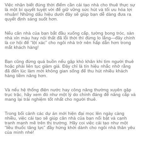
Việc nhận biết đúng thời điểm cần cải tạo nhà cho thuê thực sự
là một bí quyết tuyệt vời để giữ vững sức hút và tối ưu hóa lợi
nhuận! Những dấu hiệu dưới đây sẽ giúp bạn dễ dàng đưa ra
quyết định sáng suốt hơn.
Nếu căn nhà của bạn bắt đầu xuống cấp, tường bong tróc, sàn
nhà xỉn màu hay nội thất đã lỗi thời thì đừng lo lắng—đây chính
là cơ hội để “lột xác” cho ngôi nhà trở nên hấp dẫn hơn trong
mắt khách hàng!
Bạn cũng đừng quá buồn nếu gặp khó khăn khi tìm người thuê
hoặc phải liên tục giảm giá. Đây chỉ là tín hiệu nhắc nhở rằng
đã đến lúc làm mới không gian sống để thu hút nhiều khách
hàng tiềm năng hơn.
Và nếu hệ thống điện nước hay công năng thường xuyên gặp
trục trặc, hãy xem đó như một lý do chính đáng để nâng cấp và
mang lại trải nghiệm tốt nhất cho người thuê.
Trong bối cảnh các dự án mới hiện đại mọc lên ngày càng
nhiều, việc cải tạo sẽ giúp căn nhà của bạn nổi bật và cạnh
tranh mạnh mẽ trên thị trường. Hãy coi việc cải tạo như một
“liều thuốc tăng lực” đầy hứng khởi dành cho ngôi nhà thân yêu
của mình nhé!