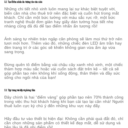
3.2. Tạo điểm nhấn ấn tượng cho căn nhà
Những chi tiết nhỏ xinh luôn mang lại sự khác biệt tuyệt vời,
biến căn nhà cho thuê trở nên đặc biệt và cuốn hút trong mắt
khách. Chỉ cần một bức tường với màu sắc rực rỡ, một bức
tranh nghệ thuật đơn giản hay giấy dán tường họa tiết nhẹ
nhàng cũng đã đủ để tạo điểm nhấn ấn tượng rồi!
Ánh sáng tự nhiên tràn ngập căn phòng sẽ làm mọi thứ trở nên
tươi mới hơn. Thêm vào đó, những chiếc đèn LED âm trần hay
đèn trang trí ở các góc sẽ khiến không gian vừa ấm áp vừa
sang trọng.
Đừng quên tô điểm bằng vài chậu cây xanh nhỏ xinh, một chiếc
thảm hợp màu sắc hoặc vài cuốn sách đặt trên kệ – tất cả sẽ
góp phần tạo nên không khí sống động, thân thiện và đầy sức
sống cho ngôi nhà của bạn!
3.3. Tập trung vào bếp và phòng tắm
Đây chính là hai “điểm vàng” góp phần tạo nên 70% thành công
trong việc thu hút khách hàng khi bạn cải tạo lại căn nhà! Người
thuê luôn cực kỳ chú ý đến những khu vực này đấy.
Hãy đầu tư vào thiết bị hiện đại: Không cần phải quá đắt đỏ, chỉ
cần chọn những sản phẩm có thiết kế đẹp mắt, dễ sử dụng và
bền lâu là đã ghi điểm rồi!