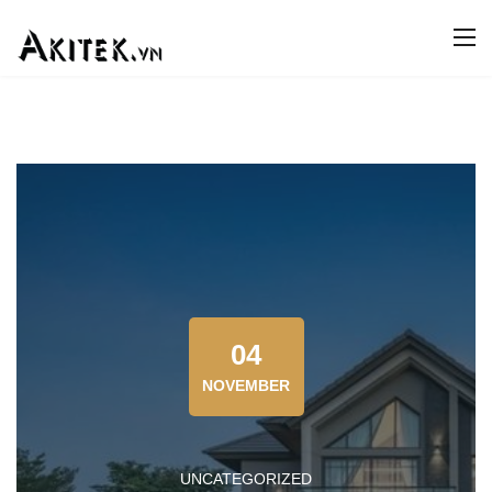
04
NOVEMBER
UNCATEGORIZED