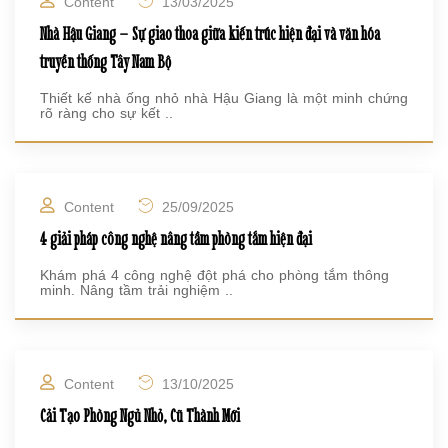
Content
13/03/2025
Nhà Hậu Giang – Sự giao thoa giữa kiến trúc hiện đại và văn hóa
truyền thống Tây Nam Bộ
Thiết kế nhà ống nhỏ nhà Hậu Giang là một minh chứng
rõ ràng cho sự kết ..
Content
25/09/2025
4 giải pháp công nghệ nâng tầm phòng tắm hiện đại
Khám phá 4 công nghệ đột phá cho phòng tắm thông
minh. Nâng tầm trải nghiệm ..
Content
13/10/2025
Cải Tạo Phòng Ngủ Nhỏ, Cũ Thành Mới