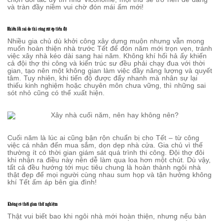
và tràn đầy niềm vui chờ đón mái ấm mới!
Nhiều lỗi sai do thi công rút ép tiến độ
Nhiều gia chủ dù khởi công xây dựng muộn nhưng vẫn mong
muốn hoàn thiện nhà trước Tết để đón năm mới trọn vẹn, tránh
việc xây nhà kéo dài sang hai năm. Không khí hối hả ấy khiến
cả đội thợ thi công và kiến trúc sư đều phải chạy đua với thời
gian, tạo nên một không gian làm việc đầy năng lượng và quyết
tâm. Tuy nhiên, khi tiến độ được đẩy nhanh mà nhân sự lại
thiếu kinh nghiệm hoặc chuyên môn chưa vững, thì những sai
sót nhỏ cũng có thể xuất hiện.
Cuối năm là lúc ai cũng bận rộn chuẩn bị cho Tết – từ công
việc cá nhân đến mua sắm, dọn dẹp nhà cửa. Gia chủ vì thế
thường ít có thời gian giám sát quá trình thi công. Đội thợ đôi
khi nhận ra điều này nên dễ làm qua loa hơn một chút. Dù vậy,
tất cả đều hướng tới mục tiêu chung là hoàn thành ngôi nhà
thật đẹp để mọi người cùng nhau sum họp và tận hưởng không
khí Tết ấm áp bên gia đình!
Không có thời gian thử nghiệm
Thật vui biết bao khi ngôi nhà mới hoàn thiện, nhưng nếu bàn