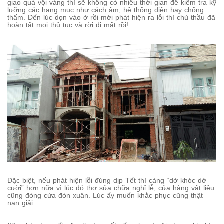
giao quá vội vàng thì sẽ không có nhiều thời gian để kiểm tra kỹ
lưỡng các hạng mục như cách âm, hệ thống điện hay chống
thấm. Đến lúc dọn vào ở rồi mới phát hiện ra lỗi thì chủ thầu đã
hoàn tất mọi thủ tục và rời đi mất rồi!
Đặc biệt, nếu phát hiện lỗi đúng dịp Tết thì càng “dở khóc dở
cười” hơn nữa vì lúc đó thợ sửa chữa nghỉ lễ, cửa hàng vật liệu
cũng đóng cửa đón xuân. Lúc ấy muốn khắc phục cũng thật
nan giải.