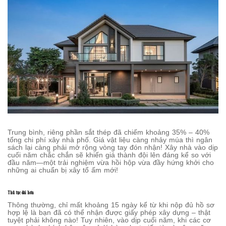
Trung bình, riêng phần sắt thép đã chiếm khoảng 35% – 40%
tổng chi phí xây nhà phố. Giá vật liệu càng nhảy múa thì ngân
sách lại càng phải mở rộng vòng tay đón nhận! Xây nhà vào dịp
cuối năm chắc chắn sẽ khiến giá thành đội lên đáng kể so với
đầu năm—một trải nghiệm vừa hồi hộp vừa đầy hứng khởi cho
những ai chuẩn bị xây tổ ấm mới!
Thủ tục dài hơn
Thông thường, chỉ mất khoảng 15 ngày kể từ khi nộp đủ hồ sơ
hợp lệ là bạn đã có thể nhận được giấy phép xây dựng – thật
tuyệt phải không nào! Tuy nhiên, vào dịp cuối năm, khi các cơ