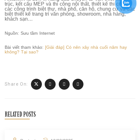
trúc, kết cấu MEP và thi công nội thất, thiết kế thi công
các công trình biệt thự, nhà phố, căn hộ, chung cư và đặc
biệt thiết kế trang trí văn phòng, showroom, nhà hàng,
khách sạn…
Nguồn: Sưu tầm Internet
Bài viết tham khảo:
[Giải đáp] Có nên xây nhà cuối năm hay
không? Tại sao?
Share On:
RELATED POSTS