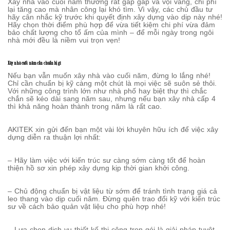
Xây nhà vào cuối năm thường rất gấp gáp và vội vàng, chi phí
lại tăng cao mà nhân công lại khó tìm. Vì vậy, các chủ đầu tư
hãy cân nhắc kỹ trước khi quyết định xây dựng vào dịp này nhé!
Hãy chọn thời điểm phù hợp để vừa tiết kiệm chi phí vừa đảm
bảo chất lượng cho tổ ấm của mình – để mỗi ngày trong ngôi
nhà mới đều là niềm vui trọn vẹn!
Xây nhà cuối năm cần chuẩn bị gì
Nếu bạn vẫn muốn xây nhà vào cuối năm, đừng lo lắng nhé!
Chỉ cần chuẩn bị kỹ càng một chút là mọi việc sẽ suôn sẻ thôi.
Với những công trình lớn như nhà phố hay biệt thự thì chắc
chắn sẽ kéo dài sang năm sau, nhưng nếu bạn xây nhà cấp 4
thì khả năng hoàn thành trong năm là rất cao.
AKITEK xin gửi đến bạn một vài lời khuyên hữu ích để việc xây
dựng diễn ra thuận lợi nhất:
– Hãy làm việc với kiến trúc sư càng sớm càng tốt để hoàn
thiện hồ sơ xin phép xây dựng kịp thời gian khởi công.
– Chủ động chuẩn bị vật liệu từ sớm để tránh tình trạng giá cả
leo thang vào dịp cuối năm. Đừng quên trao đổi kỹ với kiến trúc
sư về cách bảo quản vật liệu cho phù hợp nhé!
– Lựa chọn dịch vụ thiết kế thi công trọn gói là giải pháp tuyệt