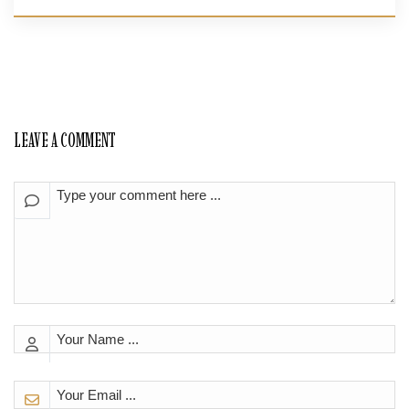
LEAVE A COMMENT