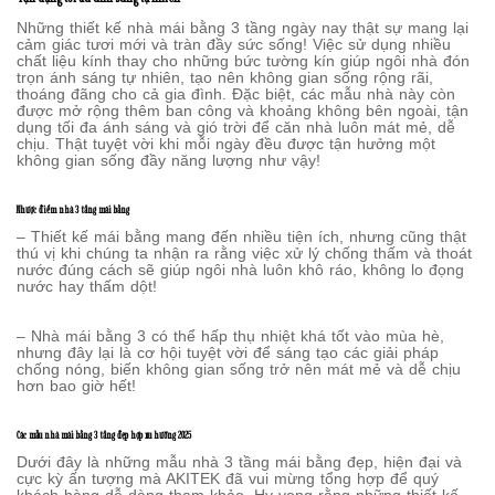
Những thiết kế nhà mái bằng 3 tầng ngày nay thật sự mang lại
cảm giác tươi mới và tràn đầy sức sống! Việc sử dụng nhiều
chất liệu kính thay cho những bức tường kín giúp ngôi nhà đón
trọn ánh sáng tự nhiên, tạo nên không gian sống rộng rãi,
thoáng đãng cho cả gia đình. Đặc biệt, các mẫu nhà này còn
được mở rộng thêm ban công và khoảng không bên ngoài, tận
dụng tối đa ánh sáng và gió trời để căn nhà luôn mát mẻ, dễ
chịu. Thật tuyệt vời khi mỗi ngày đều được tận hưởng một
không gian sống đầy năng lượng như vậy!
Nhược điểm nhà 3 tầng mái bằng
– Thiết kế mái bằng mang đến nhiều tiện ích, nhưng cũng thật
thú vị khi chúng ta nhận ra rằng việc xử lý chống thấm và thoát
nước đúng cách sẽ giúp ngôi nhà luôn khô ráo, không lo đọng
nước hay thấm dột!
– Nhà mái bằng 3 có thể hấp thụ nhiệt khá tốt vào mùa hè,
nhưng đây lại là cơ hội tuyệt vời để sáng tạo các giải pháp
chống nóng, biến không gian sống trở nên mát mẻ và dễ chịu
hơn bao giờ hết!
Các mẫu nhà mái bằng 3 tầng đẹp hợp xu hướng 2025
Dưới đây là những mẫu nhà 3 tầng mái bằng đẹp, hiện đại và
cực kỳ ấn tượng mà AKITEK đã vui mừng tổng hợp để quý