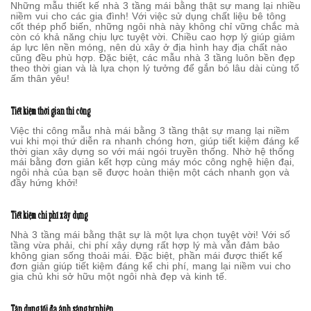
Những mẫu thiết kế nhà 3 tầng mái bằng thật sự mang lại nhiều
niềm vui cho các gia đình! Với việc sử dụng chất liệu bê tông
cốt thép phổ biến, những ngôi nhà này không chỉ vững chắc mà
còn có khả năng chịu lực tuyệt vời. Chiều cao hợp lý giúp giảm
áp lực lên nền móng, nên dù xây ở địa hình hay địa chất nào
cũng đều phù hợp. Đặc biệt, các mẫu nhà 3 tầng luôn bền đẹp
theo thời gian và là lựa chọn lý tưởng để gắn bó lâu dài cùng tổ
ấm thân yêu!
Tiết kiệm thời gian thi công
Việc thi công mẫu nhà mái bằng 3 tầng thật sự mang lại niềm
vui khi mọi thứ diễn ra nhanh chóng hơn, giúp tiết kiệm đáng kể
thời gian xây dựng so với mái ngói truyền thống. Nhờ hệ thống
mái bằng đơn giản kết hợp cùng máy móc công nghệ hiện đại,
ngôi nhà của bạn sẽ được hoàn thiện một cách nhanh gọn và
đầy hứng khởi!
Tiết kiệm chi phí xây dựng
Nhà 3 tầng mái bằng thật sự là một lựa chọn tuyệt vời! Với số
tầng vừa phải, chi phí xây dựng rất hợp lý mà vẫn đảm bảo
không gian sống thoải mái. Đặc biệt, phần mái được thiết kế
đơn giản giúp tiết kiệm đáng kể chi phí, mang lại niềm vui cho
gia chủ khi sở hữu một ngôi nhà đẹp và kinh tế.
Tận dụng tối đa ánh sáng tự nhiên