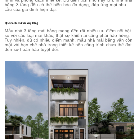
hình và phong cách thiết kế. Dù diện tích nhỏ hay lớn, nhà mái
bằng 3 tầng đều có thể biến hóa đa dạng, đáp ứng mọi nhu
cầu của gia đình hiện đại.
Đặc điểm của nhà mái bằng 3 tầng
Mẫu nhà 3 tầng mái bằng mang đến rất nhiều ưu điểm nổi bật
so với các loại mái khác, thật sự khiến ai cũng phải hào hứng.
Tuy nhiên, dù có nhiều điểm mạnh, mẫu nhà mái bằng vẫn còn
một vài hạn chế nhỏ trong thiết kế nên công trình chưa thể đạt
đến sự hoàn hảo tuyệt đối.