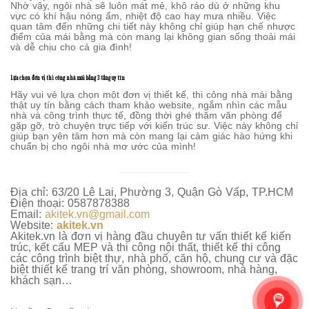
Nhờ vậy, ngôi nhà sẽ luôn mát mẻ, khô ráo dù ở những khu
vực có khí hậu nóng ẩm, nhiệt độ cao hay mưa nhiều. Việc
quan tâm đến những chi tiết này không chỉ giúp hạn chế nhược
điểm của mái bằng mà còn mang lại không gian sống thoải mái
và dễ chịu cho cả gia đình!
Lựa chọn đơn vị thi công nhà mái bằng 3 tầng uy tín
Hãy vui vẻ lựa chọn một đơn vị thiết kế, thi công nhà mái bằng
thật uy tín bằng cách tham khảo website, ngắm nhìn các mẫu
nhà và công trình thực tế, đồng thời ghé thăm văn phòng để
gặp gỡ, trò chuyện trực tiếp với kiến trúc sư. Việc này không chỉ
giúp bạn yên tâm hơn mà còn mang lại cảm giác hào hứng khi
chuẩn bị cho ngôi nhà mơ ước của mình!
Địa chỉ: 63/20 Lê Lai, Phường 3, Quận Gò Vấp, TP.HCM
Điện thoại: 0587878388
Email:
akitek.vn@gmail.com
Website:
akitek.vn
Akitek.vn là đơn vị hàng đầu chuyên tư vấn thiết kế kiến
trúc, kết cấu MEP và thi công nội thất, thiết kế thi công
các công trình biệt thự, nhà phố, căn hộ, chung cư và đặc
biệt thiết kế trang trí văn phòng, showroom, nhà hàng,
khách sạn…