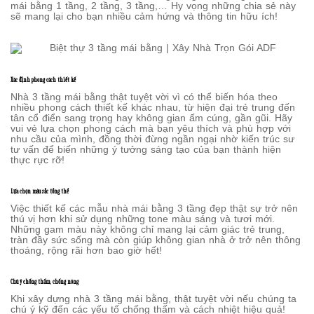
mái bằng 1 tầng, 2 tầng, 3 tầng,… Hy vọng những chia sẻ này
sẽ mang lại cho bạn nhiều cảm hứng và thông tin hữu ích!
Xác định phong cách thiết kế
Nhà 3 tầng mái bằng thật tuyệt vời vì có thể biến hóa theo
nhiều phong cách thiết kế khác nhau, từ hiện đại trẻ trung đến
tân cổ điển sang trọng hay không gian ấm cúng, gần gũi. Hãy
vui vẻ lựa chọn phong cách mà bạn yêu thích và phù hợp với
nhu cầu của mình, đồng thời đừng ngần ngại nhờ kiến trúc sư
tư vấn để biến những ý tưởng sáng tạo của bạn thành hiện
thực rực rỡ!
Lựa chọn màu sắc tổng thể
Việc thiết kế các mẫu nhà mái bằng 3 tầng đẹp thật sự trở nên
thú vị hơn khi sử dụng những tone màu sáng và tươi mới.
Những gam màu này không chỉ mang lại cảm giác trẻ trung,
tràn đầy sức sống mà còn giúp không gian nhà ở trở nên thông
thoáng, rộng rãi hơn bao giờ hết!
Chú ý chống thấm, chống nóng
Khi xây dựng nhà 3 tầng mái bằng, thật tuyệt vời nếu chúng ta
chú ý kỹ đến các yếu tố chống thấm và cách nhiệt hiệu quả!