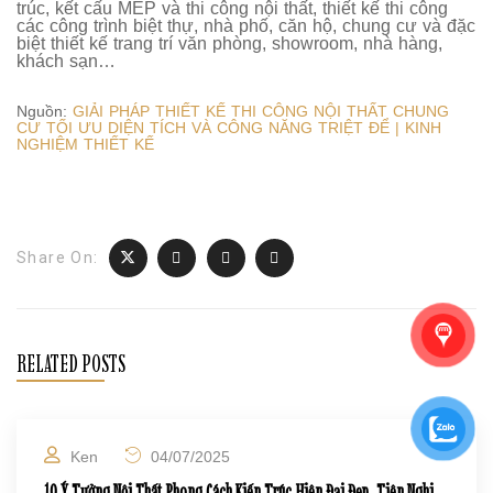
trúc, kết cấu MEP và thi công nội thất, thiết kế thi công
các công trình biệt thự, nhà phố, căn hộ, chung cư và đặc
biệt thiết kế trang trí văn phòng, showroom, nhà hàng,
khách sạn…
Nguồn:
GIẢI PHÁP THIẾT KẾ THI CÔNG NỘI THẤT CHUNG
CƯ TỐI ƯU DIỆN TÍCH VÀ CÔNG NĂNG TRIỆT ĐỂ | KINH
NGHIỆM THIẾT KẾ
Share On:
RELATED POSTS
Ken
04/07/2025
10 Ý Tưởng Nội Thất Phong Cách Kiến Trúc Hiện Đại Đẹp, Tiện Nghi