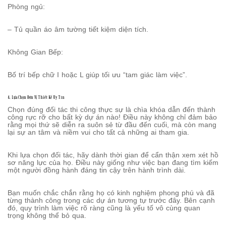
Phòng ngủ:
– Tủ quần áo âm tường tiết kiệm diện tích.
Không Gian Bếp:
Bố trí bếp chữ I hoặc L giúp tối ưu “tam giác làm việc”.
4. Lựa Chọn Đơn Vị Thiết Kế Uy Tín
Chọn đúng đối tác thi công thực sự là chìa khóa dẫn đến thành
công rực rỡ cho bất kỳ dự án nào! Điều này không chỉ đảm bảo
rằng mọi thứ sẽ diễn ra suôn sẻ từ đầu đến cuối, mà còn mang
lại sự an tâm và niềm vui cho tất cả những ai tham gia.
Khi lựa chọn đối tác, hãy dành thời gian để cẩn thận xem xét hồ
sơ năng lực của họ. Điều này giống như việc bạn đang tìm kiếm
một người đồng hành đáng tin cậy trên hành trình dài.
Bạn muốn chắc chắn rằng họ có kinh nghiệm phong phú và đã
từng thành công trong các dự án tương tự trước đây. Bên cạnh
đó, quy trình làm việc rõ ràng cũng là yếu tố vô cùng quan
trọng không thể bỏ qua.