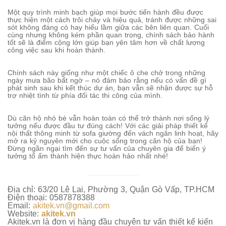
Một quy trình minh bạch giúp mọi bước tiến hành đều được
thực hiện một cách trôi chảy và hiệu quả, tránh được những sai
sót không đáng có hay hiểu lầm giữa các bên liên quan. Cuối
cùng nhưng không kém phần quan trọng, chính sách bảo hành
tốt sẽ là điểm cộng lớn giúp bạn yên tâm hơn về chất lượng
công việc sau khi hoàn thành.
Chính sách này giống như một chiếc ô che chở trong những
ngày mưa bão bất ngờ – nó đảm bảo rằng nếu có vấn đề gì
phát sinh sau khi kết thúc dự án, bạn vẫn sẽ nhận được sự hỗ
trợ nhiệt tình từ phía đối tác thi công của mình.
Dù căn hộ nhỏ bé vẫn hoàn toàn có thể trở thành nơi sống lý
tưởng nếu được đầu tư đúng cách! Với các giải pháp thiết kế
nội thất thông minh từ sofa giường đến vách ngăn linh hoạt, hãy
mở ra kỷ nguyên mới cho cuộc sống trong căn hộ của bạn!
Đừng ngần ngại tìm đến sự tư vấn của chuyên gia để biến ý
tưởng tổ ấm thành hiện thực hoàn hảo nhất nhé!
Địa chỉ: 63/20 Lê Lai, Phường 3, Quận Gò Vấp, TP.HCM
Điện thoại: 0587878388
Email:
akitek.vn@gmail.com
Website:
akitek.vn
Akitek.vn là đơn vị hàng đầu chuyên tư vấn thiết kế kiến