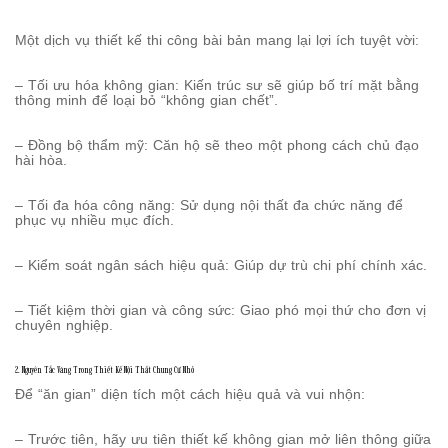
Một dịch vụ thiết kế thi công bài bản mang lại lợi ích tuyệt vời:
– Tối ưu hóa không gian: Kiến trúc sư sẽ giúp bố trí mặt bằng
thông minh để loại bỏ “không gian chết”.
– Đồng bộ thẩm mỹ: Căn hộ sẽ theo một phong cách chủ đạo
hài hòa.
– Tối đa hóa công năng: Sử dụng nội thất đa chức năng để
phục vụ nhiều mục đích.
– Kiểm soát ngân sách hiệu quả: Giúp dự trù chi phí chính xác.
– Tiết kiệm thời gian và công sức: Giao phó mọi thứ cho đơn vị
chuyên nghiệp.
2. Nguyên Tắc Vàng Trong Thiết Kế Nội Thất Chung Cư Nhỏ
Để “ăn gian” diện tích một cách hiệu quả và vui nhộn:
– Trước tiên, hãy ưu tiên thiết kế không gian mở liên thông giữa