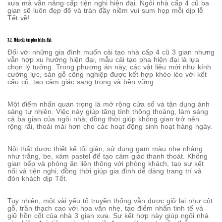
xưa mà vẫn nâng cấp tiện nghi hiện đại. Ngôi nhà cấp 4 cũ ba
gian sẽ luôn đẹp đẽ và tràn đầy niềm vui sum họp mỗi dịp lễ
Tết về!
3.2. Mẫu cải tạo pha hiện đại
Đối với những gia đình muốn cải tạo nhà cấp 4 cũ 3 gian nhưng
vẫn hợp xu hướng hiện đại, mẫu cải tạo pha hiện đại là lựa
chọn lý tưởng. Trong phương án này, các vật liệu mới như kính
cường lực, sàn gỗ công nghiệp được kết hợp khéo léo với kết
cấu cũ, tạo cảm giác sang trọng và bền vững.
Một điểm nhấn quan trọng là mở rộng cửa sổ và tận dụng ánh
sáng tự nhiên. Việc này giúp tăng tính thông thoáng, làm sáng
cả ba gian của ngôi nhà, đồng thời giúp không gian trở nên
rộng rãi, thoải mái hơn cho các hoạt động sinh hoạt hàng ngày.
Nội thất được thiết kế tối giản, sử dụng gam màu nhẹ nhàng
như trắng, be, xám pastel để tạo cảm giác thanh thoát. Không
gian bếp và phòng ăn liên thông với phòng khách, tạo sự kết
nối và tiện nghi, đồng thời giúp gia đình dễ dàng trang trí và
đón khách dịp Tết.
Tuy nhiên, một vài yếu tố truyền thống vẫn được giữ lại như cột
gỗ, trần thạch cao với hoa văn nhẹ, tạo điểm nhấn tinh tế và
giữ hồn cốt của nhà 3 gian xưa. Sự kết hợp này giúp ngôi nhà