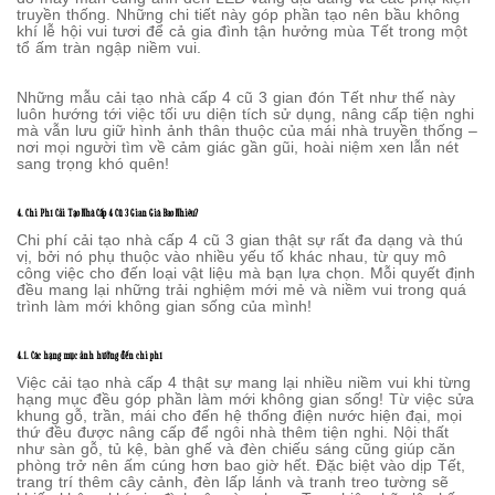
truyền thống. Những chi tiết này góp phần tạo nên bầu không
khí lễ hội vui tươi để cả gia đình tận hưởng mùa Tết trong một
tổ ấm tràn ngập niềm vui.
Những mẫu cải tạo nhà cấp 4 cũ 3 gian đón Tết như thế này
luôn hướng tới việc tối ưu diện tích sử dụng, nâng cấp tiện nghi
mà vẫn lưu giữ hình ảnh thân thuộc của mái nhà truyền thống –
nơi mọi người tìm về cảm giác gần gũi, hoài niệm xen lẫn nét
sang trọng khó quên!
4. Chi Phí Cải Tạo Nhà Cấp 4 Cũ 3 Gian Giá Bao Nhiêu?
Chi phí cải tạo nhà cấp 4 cũ 3 gian thật sự rất đa dạng và thú
vị, bởi nó phụ thuộc vào nhiều yếu tố khác nhau, từ quy mô
công việc cho đến loại vật liệu mà bạn lựa chọn. Mỗi quyết định
đều mang lại những trải nghiệm mới mẻ và niềm vui trong quá
trình làm mới không gian sống của mình!
4.1. Các hạng mục ảnh hưởng đến chi phí
Việc cải tạo nhà cấp 4 thật sự mang lại nhiều niềm vui khi từng
hạng mục đều góp phần làm mới không gian sống! Từ việc sửa
khung gỗ, trần, mái cho đến hệ thống điện nước hiện đại, mọi
thứ đều được nâng cấp để ngôi nhà thêm tiện nghi. Nội thất
như sàn gỗ, tủ kệ, bàn ghế và đèn chiếu sáng cũng giúp căn
phòng trở nên ấm cúng hơn bao giờ hết. Đặc biệt vào dịp Tết,
trang trí thêm cây cảnh, đèn lấp lánh và tranh treo tường sẽ