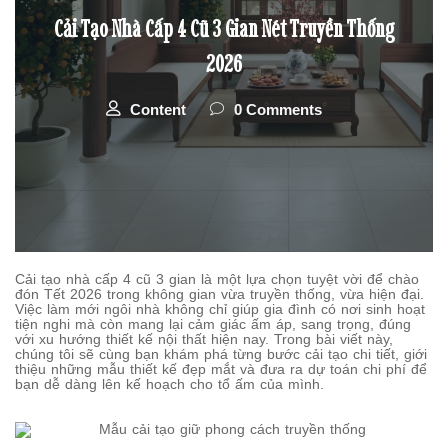
Cải Tạo Nhà Cấp 4 Cũ 3 Gian Nét Truyền Thống
2026
Content
0 Comments
Cải tạo nhà cấp 4 cũ 3 gian là một lựa chọn tuyệt vời để chào
đón Tết 2026 trong không gian vừa truyền thống, vừa hiện đại.
Việc làm mới ngôi nhà không chỉ giúp gia đình có nơi sinh hoạt
tiện nghi mà còn mang lại cảm giác ấm áp, sang trọng, đúng
với xu hướng thiết kế nội thất hiện nay. Trong bài viết này,
chúng tôi sẽ cùng bạn khám phá từng bước cải tạo chi tiết, giới
thiệu những mẫu thiết kế đẹp mắt và đưa ra dự toán chi phí để
bạn dễ dàng lên kế hoạch cho tổ ấm của mình.