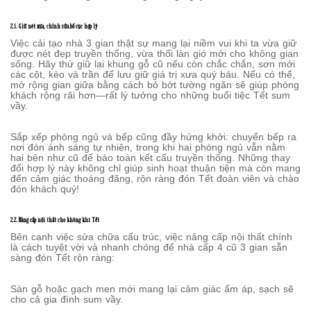
2.1. Giữ nét xưa, chỉnh sửa bố cục hợp lý
Việc cải tạo nhà 3 gian thật sự mang lại niềm vui khi ta vừa giữ
được nét đẹp truyền thống, vừa thổi làn gió mới cho không gian
sống. Hãy thử giữ lại khung gỗ cũ nếu còn chắc chắn, sơn mới
các cột, kèo và trần để lưu giữ giá trị xưa quý báu. Nếu có thể,
mở rộng gian giữa bằng cách bỏ bớt tường ngăn sẽ giúp phòng
khách rộng rãi hơn—rất lý tưởng cho những buổi tiệc Tết sum
vầy.
Sắp xếp phòng ngủ và bếp cũng đầy hứng khởi: chuyển bếp ra
nơi đón ánh sáng tự nhiên, trong khi hai phòng ngủ vẫn nằm
hai bên như cũ để bảo toàn kết cấu truyền thống. Những thay
đổi hợp lý này không chỉ giúp sinh hoạt thuận tiện mà còn mang
đến cảm giác thoáng đãng, rộn ràng đón Tết đoàn viên và chào
đón khách quý!
2.2. Nâng cấp nội thất cho không khí Tết
Bên cạnh việc sửa chữa cấu trúc, việc nâng cấp nội thất chính
là cách tuyệt vời và nhanh chóng để nhà cấp 4 cũ 3 gian sẵn
sàng đón Tết rộn ràng:
Sàn gỗ hoặc gạch men mới mang lại cảm giác ấm áp, sạch sẽ
cho cả gia đình sum vầy.