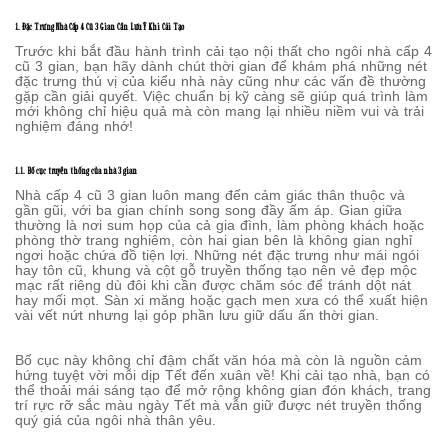
1. Đặc Trưng Nhà Cấp 4 Cũ 3 Gian Cần Lưu Ý Khi Cải Tạo
Trước khi bắt đầu hành trình cải tạo nội thất cho ngôi nhà cấp 4
cũ 3 gian, bạn hãy dành chút thời gian để khám phá những nét
đặc trưng thú vị của kiểu nhà này cũng như các vấn đề thường
gặp cần giải quyết. Việc chuẩn bị kỹ càng sẽ giúp quá trình làm
mới không chỉ hiệu quả mà còn mang lại nhiều niềm vui và trải
nghiệm đáng nhớ!
1.1. Bố cục truyền thống của nhà 3 gian
Nhà cấp 4 cũ 3 gian luôn mang đến cảm giác thân thuộc và
gần gũi, với ba gian chính song song đầy ấm áp. Gian giữa
thường là nơi sum họp của cả gia đình, làm phòng khách hoặc
phòng thờ trang nghiêm, còn hai gian bên là không gian nghỉ
ngơi hoặc chứa đồ tiện lợi. Những nét đặc trưng như mái ngói
hay tôn cũ, khung và cột gỗ truyền thống tạo nên vẻ đẹp mộc
mạc rất riêng dù đôi khi cần được chăm sóc để tránh dột nát
hay mối mọt. Sàn xi măng hoặc gạch men xưa có thể xuất hiện
vài vết nứt nhưng lại góp phần lưu giữ dấu ấn thời gian.
Bố cục này không chỉ đậm chất văn hóa mà còn là nguồn cảm
hứng tuyệt vời mỗi dịp Tết đến xuân về! Khi cải tạo nhà, bạn có
thể thoải mái sáng tạo để mở rộng không gian đón khách, trang
trí rực rỡ sắc màu ngày Tết mà vẫn giữ được nét truyền thống
quý giá của ngôi nhà thân yêu.