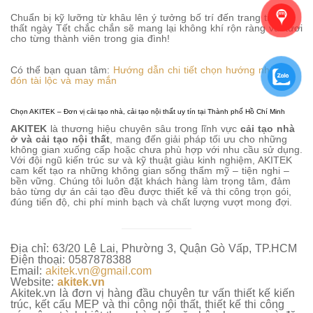
Chuẩn bị kỹ lưỡng từ khâu lên ý tưởng bố trí đến trang trí nội
thất ngày Tết chắc chắn sẽ mang lại không khí rộn ràng vui tươi
cho từng thành viên trong gia đình!
Có thể bạn quan tâm:
Hướng dẫn chi tiết chọn hướng nhà để
đón tài lộc và may mắn
Chọn AKITEK – Đơn vị cải tạo nhà, cải tạo nội thất uy tín tại Thành phố Hồ Chí Minh
AKITEK
là thương hiệu chuyên sâu trong lĩnh vực
cải tạo nhà
ở và cải tạo nội thất
, mang đến giải pháp tối ưu cho những
không gian xuống cấp hoặc chưa phù hợp với nhu cầu sử dụng.
Với đội ngũ kiến trúc sư và kỹ thuật giàu kinh nghiệm, AKITEK
cam kết tạo ra những không gian sống thẩm mỹ – tiện nghi –
bền vững. Chúng tôi luôn đặt khách hàng làm trọng tâm, đảm
bảo từng dự án cải tạo đều được thiết kế và thi công trọn gói,
đúng tiến độ, chi phí minh bạch và chất lượng vượt mong đợi.
Địa chỉ: 63/20 Lê Lai, Phường 3, Quận Gò Vấp, TP.HCM
Điện thoại: 0587878388
Email:
akitek.vn@gmail.com
Website:
akitek.vn
Akitek.vn là đơn vị hàng đầu chuyên tư vấn thiết kế kiến
trúc, kết cấu MEP và thi công nội thất, thiết kế thi công