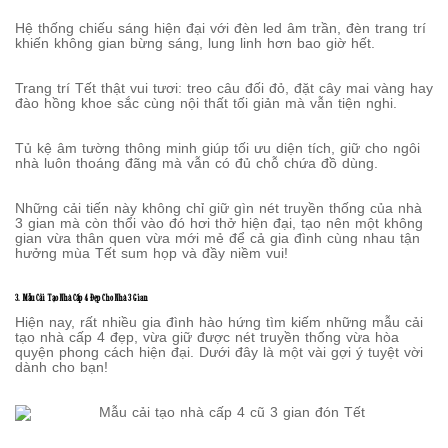
Hệ thống chiếu sáng hiện đại với đèn led âm trần, đèn trang trí
khiến không gian bừng sáng, lung linh hơn bao giờ hết.
Trang trí Tết thật vui tươi: treo câu đối đỏ, đặt cây mai vàng hay
đào hồng khoe sắc cùng nội thất tối giản mà vẫn tiện nghi.
Tủ kệ âm tường thông minh giúp tối ưu diện tích, giữ cho ngôi
nhà luôn thoáng đãng mà vẫn có đủ chỗ chứa đồ dùng.
Những cải tiến này không chỉ giữ gìn nét truyền thống của nhà
3 gian mà còn thổi vào đó hơi thở hiện đại, tạo nên một không
gian vừa thân quen vừa mới mẻ để cả gia đình cùng nhau tận
hưởng mùa Tết sum họp và đầy niềm vui!
3. Mẫu Cải Tạo Nhà Cấp 4 Đẹp Cho Nhà 3 Gian
Hiện nay, rất nhiều gia đình hào hứng tìm kiếm những mẫu cải
tạo nhà cấp 4 đẹp, vừa giữ được nét truyền thống vừa hòa
quyện phong cách hiện đại. Dưới đây là một vài gợi ý tuyệt vời
dành cho bạn!