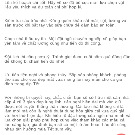
Lên kế hoạch chi tiết: Hãy vẽ sơ đồ bố cục mới, lựa chọn vật
liệu yêu thích và dự toán chi phí hợp lý.
Kiểm tra cấu trúc nhà: Đừng quên khảo sát mái, cột, tường và
sàn trước khi bắt tay vào sửa chữa để đảm bảo an toàn.
Chọn nhà thầu uy tín: Một đội ngũ chuyên nghiệp sẽ giúp bạn
yên tâm về chất lượng cũng như tiến độ thi công.
Đặt lịch thi công hợp lý: Tránh giai đoạn cuối năm quá đông đúc
để không bị chậm tiến độ nhé!
Ưu tiên tiện nghi và phong thủy: Sắp xếp phòng khách, phòng
thờ sao cho vừa đẹp mắt vừa mang lại may mắn cho cả gia
đình trong dịp Tết.
Với những bí quyết này, chắc chắn bạn sẽ sở hữu một căn nhà
cấp 4 cũ 3 gian đẹp lung linh, tiện nghi hiện đại mà vẫn giữ
được nét truyền thống thân thương. Cải tạo nhà không chỉ là
làm mới mà còn là nghệ thuật dung hòa giữa cái xưa quý giá
với hơi thở hiện đại. Khi hiểu rõ đặc trưng của ngôi nhà mình và
lựa chọn giải pháp phù hợp cùng việc tham khảo các mẫu cải
tạo sáng tạo, gia đình bạn sẽ có một tổ ấm hoàn hảo để cùng
nhau tận hưởng mùa Tết sum vầy.