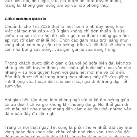
vừa hiện đại, tiện nghi, vừa giữ được nét xưa truyền thống,
mang lại không gian sống ấm áp và hợp phong thủy.
3.3. Mẫu cải tạo nhà cấp 4 cũ 3 gian đón Tết
Chuẩn bị cho Tết 2026 thật là một hành trình đầy hứng khởi!
Việc cải tạo nhà cấp 4 cũ 3 gian không chỉ đơn thuần là sửa
chữa, mà còn là cơ hội để biến ngôi nhà thành không gian ấm
áp, rực rỡ đậm chất lễ hội. Chọn các gam màu tươi sáng như
vàng nhạt, cam hay nâu cho tường, trần và nội thất sẽ khiến cả
căn nhà bừng sức sống, vừa gần gũi lại vừa sang trọng.
Phòng khách được đặt ở gian giữa với bộ sofa hiện đại kết hợp
những chi tiết truyền thống như chân gỗ hoặc viền hoa văn nhẹ
nhàng – sự hòa quyện tuyệt vời giữa nét mới mẻ và cổ điển.
Bàn thờ được bố trí trang trọng theo phong thủy để vừa giữ sự
linh thiêng vừa thuận tiện cho sinh hoạt gia đình trong dịp Tết
sum vầy.
Hai gian bên tận dụng làm phòng ngủ với tủ kệ âm tường giúp
tối ưu diện tích và giữ không khí thoáng đãng. Nội thất giản dị
với màu sắc nhẹ nhàng mang đến cảm giác thư thái nhưng vẫn
đảm bảo đầy đủ tiện nghi.
Trang trí nội thất ngày Tết cũng là phần thú vị nhất: đặt cây mai
vàng hoặc đào khoe sắc, chậu cảnh nhỏ xinh xắn, treo câu đối
đỏ may mắn cùng ánh đèn LED vàng dịu dàng và các phụ kiện