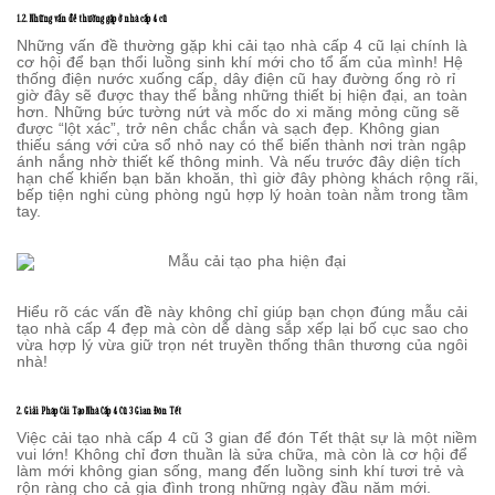
1.2. Những vấn đề thường gặp ở nhà cấp 4 cũ
Những vấn đề thường gặp khi cải tạo nhà cấp 4 cũ lại chính là
cơ hội để bạn thổi luồng sinh khí mới cho tổ ấm của mình! Hệ
thống điện nước xuống cấp, dây điện cũ hay đường ống rò rỉ
giờ đây sẽ được thay thế bằng những thiết bị hiện đại, an toàn
hơn. Những bức tường nứt và mốc do xi măng mỏng cũng sẽ
được “lột xác”, trở nên chắc chắn và sạch đẹp. Không gian
thiếu sáng với cửa sổ nhỏ nay có thể biến thành nơi tràn ngập
ánh nắng nhờ thiết kế thông minh. Và nếu trước đây diện tích
hạn chế khiến bạn băn khoăn, thì giờ đây phòng khách rộng rãi,
bếp tiện nghi cùng phòng ngủ hợp lý hoàn toàn nằm trong tầm
tay.
Hiểu rõ các vấn đề này không chỉ giúp bạn chọn đúng mẫu cải
tạo nhà cấp 4 đẹp mà còn dễ dàng sắp xếp lại bố cục sao cho
vừa hợp lý vừa giữ trọn nét truyền thống thân thương của ngôi
nhà!
2. Giải Pháp Cải Tạo Nhà Cấp 4 Cũ 3 Gian Đón Tết
Việc cải tạo nhà cấp 4 cũ 3 gian để đón Tết thật sự là một niềm
vui lớn! Không chỉ đơn thuần là sửa chữa, mà còn là cơ hội để
làm mới không gian sống, mang đến luồng sinh khí tươi trẻ và
rộn ràng cho cả gia đình trong những ngày đầu năm mới.