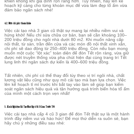
khiến không khí gia đình rộn ràng hơn. Tuy nhiên, hãy lên kế
hoạch kỹ càng cho từng khoản mục để vừa làm đẹp tổ ấm vừa
đảm bảo ngân sách nhé!
4.2. Mức chi phí tham khảo
Việc cải tạo nhà 3 gian cũ thật sự mang lại nhiều niềm vui và
hứng khởi! Nếu chỉ sửa chữa cơ bản, bạn sẽ cần khoảng 100–
200 triệu đồng cho ngôi nhà dưới 80 m2. Khi muốn nâng cấp
nội thất, từ sàn, trần đến cửa và các món đồ nội thất xinh xắn,
chi phí sẽ dao động từ 250–400 triệu đồng. Còn nếu bạn mong
muốn một cuộc “lột xác” toàn diện để đón Tết rộn ràng, vừa giữ
được nét truyền thống vừa pha chút hiện đại cùng trang trí Tết
lung linh thì ngân sách dự kiến là 400–600 triệu đồng.
Tất nhiên, chi phí có thể thay đổi tùy theo vị trí ngôi nhà, chất
lượng vật liệu cũng như quy mô cải tạo mà bạn lựa chọn. Việc
lên kế hoạch tỉ mỉ trước khi bắt tay vào làm sẽ giúp bạn kiểm
soát ngân sách hiệu quả và tận hưởng quá trình biến hóa tổ ấm
của mình một cách trọn vẹn nhất!
5. Kinh Nghiệm Cải Tạo Nhà Cấp 4 Cũ 3 Gian Trước Tết
Việc cải tạo nhà cấp 4 cũ 3 gian để đón Tết thật sự là một hành
trình đầy niềm vui và háo hức! Để mọi thứ diễn ra suôn sẻ, bạn
hãy chú ý những điều sau nhé: