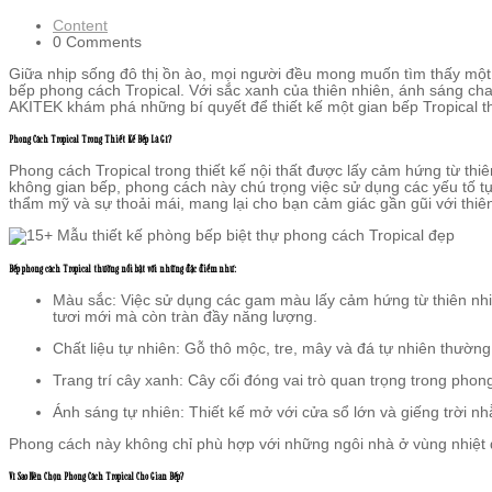
Content
0 Comments
Giữa nhịp sống đô thị ồn ào, mọi người đều mong muốn tìm thấy một 
bếp phong cách Tropical. Với sắc xanh của thiên nhiên, ánh sáng cha
AKITEK khám phá những bí quyết để thiết kế một gian bếp Tropical t
Phong Cách Tropical Trong Thiết Kế Bếp Là Gì?
Phong cách Tropical trong thiết kế nội thất được lấy cảm hứng từ t
không gian bếp, phong cách này chú trọng việc sử dụng các yếu tố t
thẩm mỹ và sự thoải mái, mang lại cho bạn cảm giác gần gũi với thiê
Bếp phong cách Tropical thường nổi bật với những đặc điểm như:
Màu sắc: Việc sử dụng các gam màu lấy cảm hứng từ thiên nhiê
tươi mới mà còn tràn đầy năng lượng.
Chất liệu tự nhiên: Gỗ thô mộc, tre, mây và đá tự nhiên thườn
Trang trí cây xanh: Cây cối đóng vai trò quan trọng trong phon
Ánh sáng tự nhiên: Thiết kế mở với cửa sổ lớn và giếng trời n
Phong cách này không chỉ phù hợp với những ngôi nhà ở vùng nhiệt đ
Vì Sao Nên Chọn Phong Cách Tropical Cho Gian Bếp?