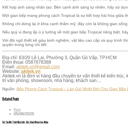
Kết hợp ánh sáng nhân tạo: Bên cạnh ánh sáng tự nhiên, hãy sử dụng
Một gian bếp mang phong cách Tropical là sự kết hợp hài hòa giữa thiê
Không chỉ dừng lại ở khía cạnh thẩm mỹ, đây còn là không gian sống
Nếu quý vị đang ấp ủ ý tưởng về một gian bếp Tropical riêng biệt, hã
Với đội ngũ thiết kế giàu kinh nghiệm, vật liệu cao cấp và quy trình 
quyện trong từng chi tiết.
Địa chỉ: 63/20 Lê Lai, Phường 3, Quận Gò Vấp, TP.HCM
Điện thoại: 0587878388
Email:
akitek.vn@gmail.com
Website:
akitek.vn
Akitek.vn là đơn vị hàng đầu chuyên tư vấn thiết kế kiến trúc, k
trí văn phòng, showroom, nhà hàng, khách sạn…
Nguồn:
Bếp Phong Cách Tropical – Làn Gió Nhiệt Đới Cho Gian Bếp 
Related Posts
Ken
05/06/2025
Cải Tạo Nội Thất Nhà Café: Khi Hoài Niệm Gieo Mầm