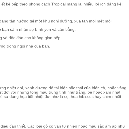
t kế bếp theo phong cách Tropical mang lại nhiều lợi ích đáng kể:
 đang tận hưởng tại một khu nghỉ dưỡng, xua tan mọi mệt mỏi.
iúp bạn cảm nhận sự bình yên và cân bằng.
ng và độc đáo cho không gian bếp.
ượng trong ngôi nhà của bạn.
ng nhiệt đới, xanh dương để tái hiện sắc thái của biển cả, hoặc vàng
 đới với những tông màu trung tính như trắng, be hoặc xám nhạt.
sử dụng họa tiết nhiệt đới như lá cọ, hoa hibiscus hay chim nhiệt
à điều cần thiết. Các loại gỗ có vân tự nhiên hoặc màu sắc ấm áp như