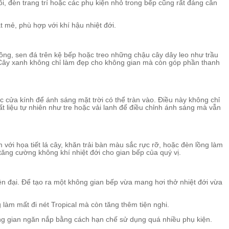
, đèn trang trí hoặc các phụ kiện nhỏ trong bếp cũng rất đáng cân
 mẻ, phù hợp với khí hậu nhiệt đới.
ồng, sen đá trên kệ bếp hoặc treo những chậu cây dây leo như trầu
. Cây xanh không chỉ làm đẹp cho không gian mà còn góp phần thanh
ặc cửa kính để ánh sáng mặt trời có thể tràn vào. Điều này không chỉ
t liệu tự nhiên như tre hoặc vải lanh để điều chỉnh ánh sáng mà vẫn
 với họa tiết lá cây, khăn trải bàn màu sắc rực rỡ, hoặc đèn lồng làm
 tăng cường không khí nhiệt đới cho gian bếp của quý vị.
ện đại. Để tạo ra một không gian bếp vừa mang hơi thở nhiệt đới vừa
g làm mất đi nét Tropical mà còn tăng thêm tiện nghi.
hông gian ngăn nắp bằng cách hạn chế sử dụng quá nhiều phụ kiện.