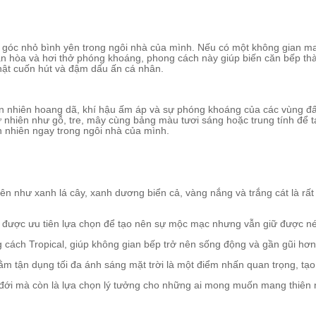
góc nhỏ bình yên trong ngôi nhà của mình. Nếu có một không gian mang 
n hòa và hơi thở phóng khoáng, phong cách này giúp biến căn bếp thàn
hật cuốn hút và đậm dấu ấn cá nhân.
hiên nhiên hoang dã, khí hậu ấm áp và sự phóng khoáng của các vùng đ
ự nhiên như gỗ, tre, mây cùng bảng màu tươi sáng hoặc trung tính để t
n nhiên ngay trong ngôi nhà của mình.
n như xanh lá cây, xanh dương biển cả, vàng nắng và trắng cát là rấ
g được ưu tiên lựa chọn để tạo nên sự mộc mạc nhưng vẫn giữ được nét
g cách Tropical, giúp không gian bếp trở nên sống động và gần gũi hơn 
hằm tận dụng tối đa ánh sáng mặt trời là một điểm nhấn quan trọng, tạ
ới mà còn là lựa chọn lý tưởng cho những ai mong muốn mang thiên nh