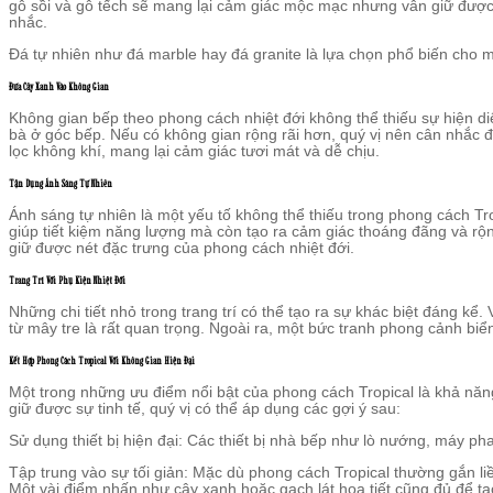
gỗ sồi và gỗ tếch sẽ mang lại cảm giác mộc mạc nhưng vẫn giữ được 
nhắc.
Đá tự nhiên như đá marble hay đá granite là lựa chọn phổ biến cho m
Đưa Cây Xanh Vào Không Gian
Không gian bếp theo phong cách nhiệt đới không thể thiếu sự hiện d
bà ở góc bếp. Nếu có không gian rộng rãi hơn, quý vị nên cân nhắc 
lọc không khí, mang lại cảm giác tươi mát và dễ chịu.
Tận Dụng Ánh Sáng Tự Nhiên
Ánh sáng tự nhiên là một yếu tố không thể thiếu trong phong cách Tro
giúp tiết kiệm năng lượng mà còn tạo ra cảm giác thoáng đãng và rộn
giữ được nét đặc trưng của phong cách nhiệt đới.
Trang Trí Với Phụ Kiện Nhiệt Đới
Những chi tiết nhỏ trong trang trí có thể tạo ra sự khác biệt đáng kể
từ mây tre là rất quan trọng. Ngoài ra, một bức tranh phong cảnh biể
Kết Hợp Phong Cách Tropical Với Không Gian Hiện Đại
Một trong những ưu điểm nổi bật của phong cách Tropical là khả năng
giữ được sự tinh tế, quý vị có thể áp dụng các gợi ý sau:
Sử dụng thiết bị hiện đại: Các thiết bị nhà bếp như lò nướng, máy pha
Tập trung vào sự tối giản: Mặc dù phong cách Tropical thường gắn li
Một vài điểm nhấn như cây xanh hoặc gạch lát họa tiết cũng đủ để tạ