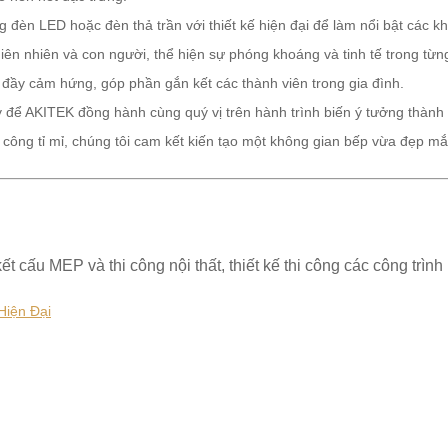
 đèn LED hoặc đèn thả trần với thiết kế hiện đại để làm nổi bật các 
n nhiên và con người, thể hiện sự phóng khoáng và tinh tế trong từng c
 đầy cảm hứng, góp phần gắn kết các thành viên trong gia đình.
y để AKITEK đồng hành cùng quý vị trên hành trình biến ý tưởng thành 
thi công tỉ mỉ, chúng tôi cam kết kiến tạo một không gian bếp vừa đẹp 
ết cấu MEP và thi công nội thất, thiết kế thi công các công trình
Hiện Đại