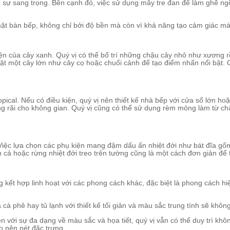
sự sang trọng. Bên cạnh đó, việc sử dụng mây tre đan để làm ghế ngồi
ặt bàn bếp, không chỉ bởi độ bền mà còn vì khả năng tạo cảm giác mát
iện của cây xanh. Quý vị có thể bố trí những chậu cây nhỏ như xương r
đặt một cây lớn như cây cọ hoặc chuối cảnh để tạo điểm nhấn nổi bật
pical. Nếu có điều kiện, quý vị nên thiết kế nhà bếp với cửa sổ lớn ho
g rãi cho không gian. Quý vị cũng có thể sử dụng rèm mỏng làm từ chấ
. Việc lựa chọn các phụ kiện mang đậm dấu ấn nhiệt đới như bát đĩa gốm
n cả hoặc rừng nhiệt đới treo trên tường cũng là một cách đơn giản để
 kết hợp linh hoạt với các phong cách khác, đặc biệt là phong cách hi
 cà phê hay tủ lạnh với thiết kế tối giản và màu sắc trung tính sẽ khôn
ền với sự đa dạng về màu sắc và họa tiết, quý vị vẫn có thể duy trì k
o nên nét đặc trưng.