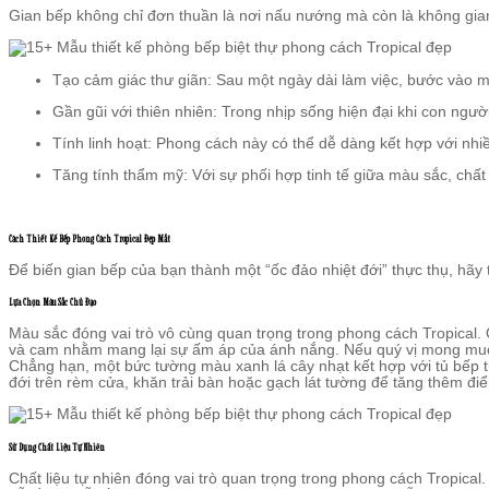
Gian bếp không chỉ đơn thuần là nơi nấu nướng mà còn là không gian
Tạo cảm giác thư giãn: Sau một ngày dài làm việc, bước vào m
Gần gũi với thiên nhiên: Trong nhịp sống hiện đại khi con ngườ
Tính linh hoạt: Phong cách này có thể dễ dàng kết hợp với nhi
Tăng tính thẩm mỹ: Với sự phối hợp tinh tế giữa màu sắc, chất 
Cách Thiết Kế Bếp Phong Cách Tropical Đẹp Mắt
Để biến gian bếp của bạn thành một “ốc đảo nhiệt đới” thực thụ, hãy
Lựa Chọn Màu Sắc Chủ Đạo
Màu sắc đóng vai trò vô cùng quan trọng trong phong cách Tropical. 
và cam nhằm mang lại sự ấm áp của ánh nắng. Nếu quý vị mong muốn 
Chẳng hạn, một bức tường màu xanh lá cây nhạt kết hợp với tủ bếp tr
đới trên rèm cửa, khăn trải bàn hoặc gạch lát tường để tăng thêm đ
Sử Dụng Chất Liệu Tự Nhiên
Chất liệu tự nhiên đóng vai trò quan trọng trong phong cách Tropical