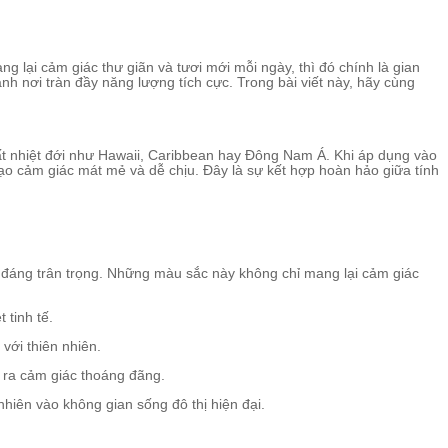
lại cảm giác thư giãn và tươi mới mỗi ngày, thì đó chính là gian
h nơi tràn đầy năng lượng tích cực. Trong bài viết này, hãy cùng
ất nhiệt đới như Hawaii, Caribbean hay Đông Nam Á. Khi áp dụng vào
ạo cảm giác mát mẻ và dễ chịu. Đây là sự kết hợp hoàn hảo giữa tính
t đáng trân trọng. Những màu sắc này không chỉ mang lại cảm giác
 tinh tế.
với thiên nhiên.
o ra cảm giác thoáng đãng.
iên vào không gian sống đô thị hiện đại.