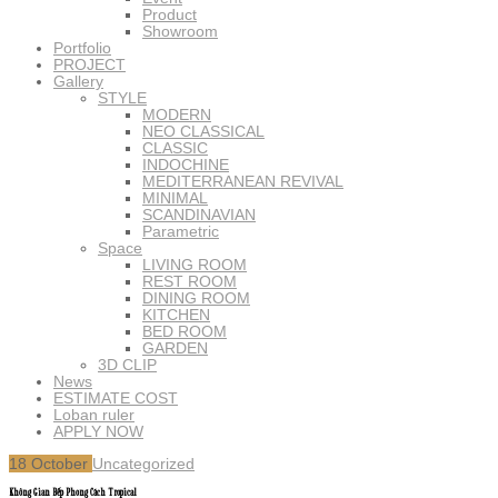
Product
Showroom
Portfolio
PROJECT
Gallery
STYLE
MODERN
NEO CLASSICAL
CLASSIC
INDOCHINE
MEDITERRANEAN REVIVAL
MINIMAL
SCANDINAVIAN
Parametric
Space
LIVING ROOM
REST ROOM
DINING ROOM
KITCHEN
BED ROOM
GARDEN
3D CLIP
News
ESTIMATE COST
Loban ruler
APPLY NOW
18
October
Uncategorized
Không Gian Bếp Phong Cách Tropical