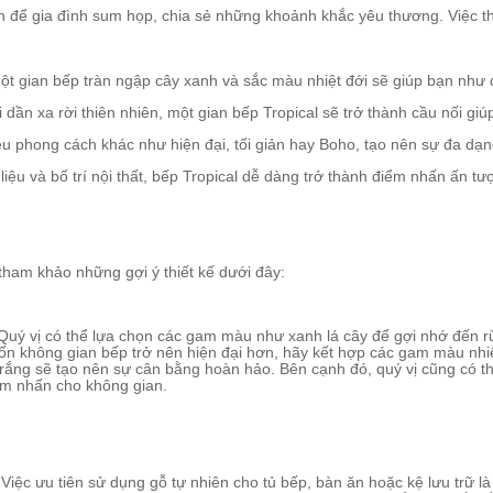
 để gia đình sum họp, chia sẻ những khoảnh khắc yêu thương. Việc thiế
ột gian bếp tràn ngập cây xanh và sắc màu nhiệt đới sẽ giúp bạn như
i dần xa rời thiên nhiên, một gian bếp Tropical sẽ trở thành cầu nối g
ều phong cách khác như hiện đại, tối giản hay Boho, tạo nên sự đa dạ
liệu và bố trí nội thất, bếp Tropical dễ dàng trở thành điểm nhấn ấn t
 tham khảo những gợi ý thiết kế dưới đây:
Quý vị có thể lựa chọn các gam màu như xanh lá cây để gợi nhớ đến rừ
không gian bếp trở nên hiện đại hơn, hãy kết hợp các gam màu nhiệt
ắng sẽ tạo nên sự cân bằng hoàn hảo. Bên cạnh đó, quý vị cũng có thể 
iểm nhấn cho không gian.
. Việc ưu tiên sử dụng gỗ tự nhiên cho tủ bếp, bàn ăn hoặc kệ lưu trữ l