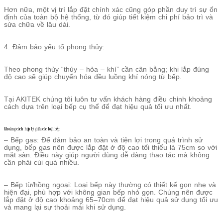
Hơn nữa, một vị trí lắp đặt chính xác cũng góp phần duy trì sự ổn
định của toàn bộ hệ thống, từ đó giúp tiết kiệm chi phí bảo trì và
sửa chữa về lâu dài.
4. Đảm bảo yếu tố phong thủy:
Theo phong thủy “thủy – hỏa – khí” cần cân bằng; khi lắp đúng
độ cao sẽ giúp chuyển hóa đều luồng khí nóng từ bếp.
Tại AKITEK chúng tôi luôn tư vấn khách hàng điều chỉnh khoảng
cách dựa trên loại bếp cụ thể để đạt hiệu quả tối ưu nhất.
Khoảng cách hợp lý giữa các loại bếp:
– Bếp gas: Để đảm bảo an toàn và tiện lợi trong quá trình sử
dụng, bếp gas nên được lắp đặt ở độ cao tối thiểu là 75cm so với
mặt sàn. Điều này giúp người dùng dễ dàng thao tác mà không
cần phải cúi quá nhiều.
– Bếp từ/hồng ngoại: Loại bếp này thường có thiết kế gọn nhẹ và
hiện đại, phù hợp với không gian bếp nhỏ gọn. Chúng nên được
lắp đặt ở độ cao khoảng 65–70cm để đạt hiệu quả sử dụng tối ưu
và mang lại sự thoải mái khi sử dụng.