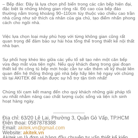
– Bếp đảo: Đây là lựa chọn phổ biến trong các căn bếp hiện đại,
đặc biệt là những không gian rộng rãi. Độ cao của bếp đảo
thường nằm trong khoảng 90–110cm tùy thuộc vào chiều cao trần
nhà cũng như sở thích cá nhân của gia chủ, tạo điểm nhấn phong
cách cho ngôi nhà.
Việc lựa chọn loại máy phù hợp với từng không gian cũng rất
quan trọng để đảm bảo sự hài hòa tổng thể trong thiết kế nội thất
nhà bạn.
Sự phối hợp khéo léo giữa các yếu tố sẽ tạo nên một căn bếp
vừa đẹp mắt vừa tiện nghi. Nếu quý khách đang trong giai đoạn
thiết kế thi công tủ bếp mới hoặc cần tư vấn thêm về kỹ thuật liên
quan đến hệ thống thông gió nhà bếp hãy liên hệ ngay với chúng
tôi tại AKITEK để nhận được sự hỗ trợ tận tình nhất!
Chúng tôi cam kết mang đến cho quý khách những giải pháp tối
ưu nhất nhằm nâng cao chất lượng cuộc sống và tiện ích sinh
hoạt hàng ngày.
Địa chỉ: 63/20 Lê Lai, Phường 3, Quận Gò Vấp, TP.HCM
Điện thoại: 0587878388
Email:
akitek.vn@gmail.com
Website:
akitek.vn
Akitek.vn là đơn vị hàng đầu chuyên tư vấn thiết kế kiến