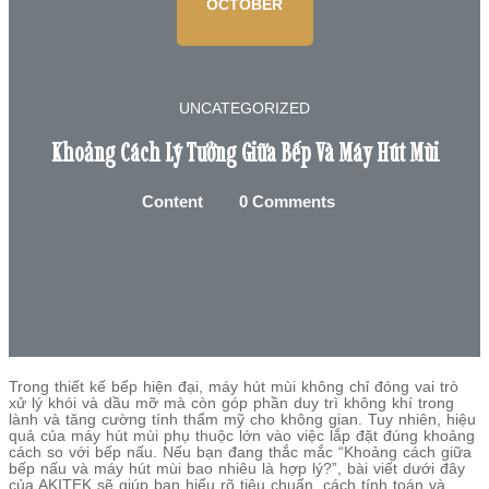
OCTOBER
UNCATEGORIZED
Khoảng Cách Lý Tưởng Giữa Bếp Và Máy Hút Mùi
Content
0 Comments
Trong thiết kế bếp hiện đại, máy hút mùi không chỉ đóng vai trò
xử lý khói và dầu mỡ mà còn góp phần duy trì không khí trong
lành và tăng cường tính thẩm mỹ cho không gian. Tuy nhiên, hiệu
quả của máy hút mùi phụ thuộc lớn vào việc lắp đặt đúng khoảng
cách so với bếp nấu. Nếu bạn đang thắc mắc “Khoảng cách giữa
bếp nấu và máy hút mùi bao nhiêu là hợp lý?”, bài viết dưới đây
của AKITEK sẽ giúp bạn hiểu rõ tiêu chuẩn, cách tính toán và