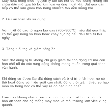
Máy hoạt động theo nguyên lý tạo lực hút để kéo luồng không khí
chứa dầu mỡ qua bộ lọc kim loại và ống thoát khí. Đặt quá gần
bếp có thể làm giảm khả năng khuếch tán đều luồng khí.
2. Giữ an toàn khi sử dụng:
Với nhiệt độ cao từ ngọn lửa gas (700–900°C), nếu đặt quá thấp
có thể gây nóng vỏ kính hoặc cháy cục bộ nếu dầu tích tụ lâu
ngày.
3. Tăng tuổi thọ và giảm tiếng ồn:
Việc đặt đúng vị trí không chỉ giúp giảm tải cho động cơ mà còn
hạn chế tối đa các rung động không mong muốn trong quá trình
vận hành.
Khi động cơ được lắp đặt đúng cách và ở vị trí thích hợp, nó có
thể hoạt động với hiệu suất cao nhất, đồng thời giảm thiểu sự hao
mòn và hỏng hóc có thể xảy ra do các rung chấn.
Điều này không những kéo dài tuổi thọ của thiết bị mà còn đảm
bảo an toàn cho hệ thống máy móc và môi trường làm việc xung
quanh.