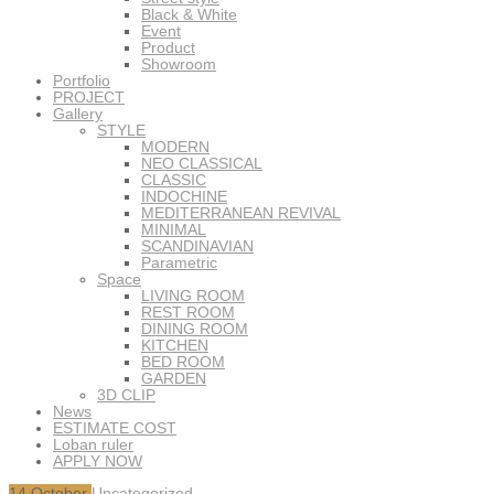
Black & White
Event
Product
Showroom
Portfolio
PROJECT
Gallery
STYLE
MODERN
NEO CLASSICAL
CLASSIC
INDOCHINE
MEDITERRANEAN REVIVAL
MINIMAL
SCANDINAVIAN
Parametric
Space
LIVING ROOM
REST ROOM
DINING ROOM
KITCHEN
BED ROOM
GARDEN
3D CLIP
News
ESTIMATE COST
Loban ruler
APPLY NOW
14
October
Uncategorized