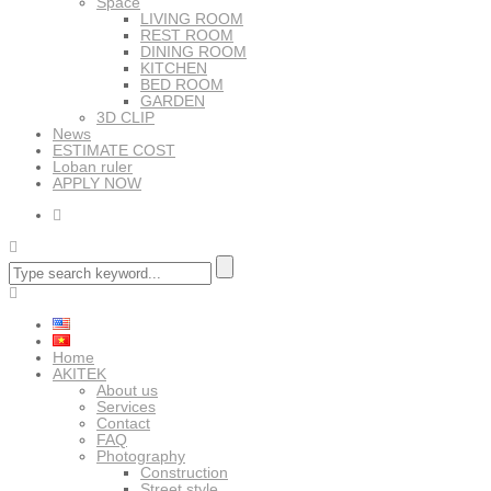
Space
LIVING ROOM
REST ROOM
DINING ROOM
KITCHEN
BED ROOM
GARDEN
3D CLIP
News
ESTIMATE COST
Loban ruler
APPLY NOW
Home
AKITEK
About us
Services
Contact
FAQ
Photography
Construction
Street style