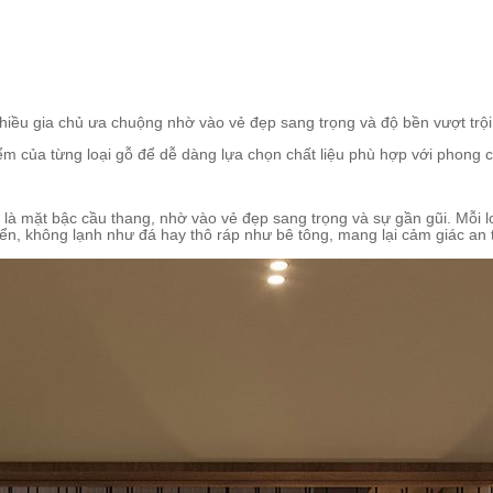
iều gia chủ ưa chuộng nhờ vào vẻ đẹp sang trọng và độ bền vượt trội.
ểm của từng loại gỗ để dễ dàng lựa chọn chất liệu phù hợp với phong c
ệt là mặt bậc cầu thang, nhờ vào vẻ đẹp sang trọng và sự gần gũi. Mỗi 
yển, không lạnh như đá hay thô ráp như bê tông, mang lại cảm giác an t