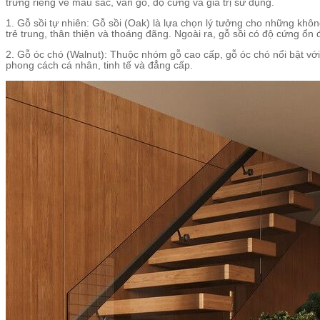
trưng riêng về màu sắc, vân gỗ, độ cứng và giá trị sử dụng.
1. Gỗ sồi tự nhiên: Gỗ sồi (Oak) là lựa chọn lý tưởng cho những kh
trẻ trung, thân thiện và thoáng đãng. Ngoài ra, gỗ sồi có độ cứng ổ
2. Gỗ óc chó (Walnut): Thuộc nhóm gỗ cao cấp, gỗ óc chó nổi bật vớ
phong cách cá nhân, tinh tế và đẳng cấp.