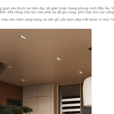
ông gian yêu thích sự hiện đại, tối giản hoặc mang phong cách Bắc Âu
n định, khả năng chịu lực vừa phải và dễ gia công, phù hợp cho các côn
i màu nâu trầm sang trọng và vân gỗ uốn lượn đẹp mắt được ví như “nữ