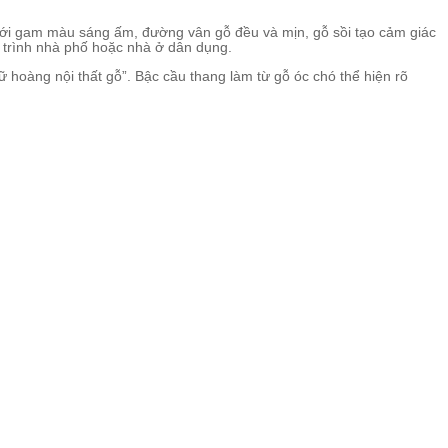
. Với gam màu sáng ấm, đường vân gỗ đều và mịn, gỗ sồi tạo cảm giác
g trình nhà phố hoặc nhà ở dân dụng.
 hoàng nội thất gỗ”. Bậc cầu thang làm từ gỗ óc chó thể hiện rõ