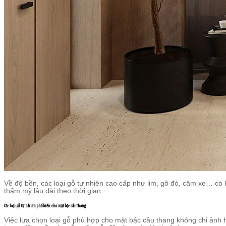
Về độ bền, các loại gỗ tự nhiên cao cấp như lim, gõ đỏ, căm xe… có k
thẩm mỹ lâu dài theo thời gian.
Các loại gỗ tự nhiên phổ biến cho mặt bậc cầu thang
Việc lựa chọn loại gỗ phù hợp cho mặt bậc cầu thang không chỉ ảnh 