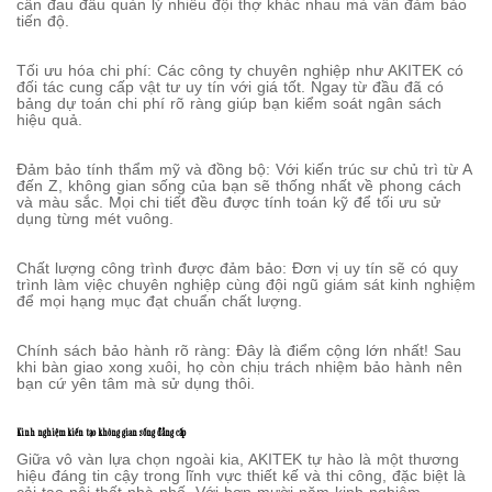
cần đau đầu quản lý nhiều đội thợ khác nhau mà vẫn đảm bảo
tiến độ.
Tối ưu hóa chi phí: Các công ty chuyên nghiệp như AKITEK có
đối tác cung cấp vật tư uy tín với giá tốt. Ngay từ đầu đã có
bảng dự toán chi phí rõ ràng giúp bạn kiểm soát ngân sách
hiệu quả.
Đảm bảo tính thẩm mỹ và đồng bộ: Với kiến trúc sư chủ trì từ A
đến Z, không gian sống của bạn sẽ thống nhất về phong cách
và màu sắc. Mọi chi tiết đều được tính toán kỹ để tối ưu sử
dụng từng mét vuông.
Chất lượng công trình được đảm bảo: Đơn vị uy tín sẽ có quy
trình làm việc chuyên nghiệp cùng đội ngũ giám sát kinh nghiệm
để mọi hạng mục đạt chuẩn chất lượng.
Chính sách bảo hành rõ ràng: Đây là điểm cộng lớn nhất! Sau
khi bàn giao xong xuôi, họ còn chịu trách nhiệm bảo hành nên
bạn cứ yên tâm mà sử dụng thôi.
Kinh nghiệm kiến tạo không gian sống đẳng cấp
Giữa vô vàn lựa chọn ngoài kia, AKITEK tự hào là một thương
hiệu đáng tin cậy trong lĩnh vực thiết kế và thi công, đặc biệt là