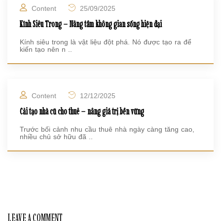
Content
25/09/2025
Kính Siêu Trong – Nâng tầm không gian sống hiện đại
Kính siêu trong là vật liệu đột phá. Nó được tạo ra để
kiến tạo nên n ..
Content
12/12/2025
Cải tạo nhà cũ cho thuê – nâng giá trị bền vững
Trước bối cảnh nhu cầu thuê nhà ngày càng tăng cao,
nhiều chủ sở hữu đã ..
LEAVE A COMMENT