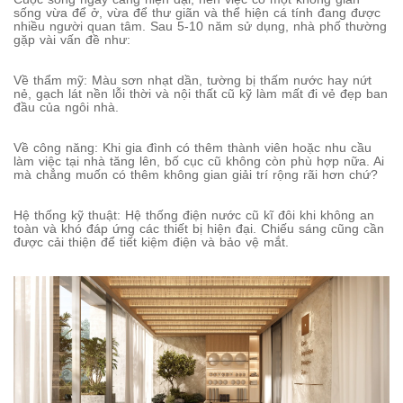
sống vừa để ở, vừa để thư giãn và thể hiện cá tính đang được
nhiều người quan tâm. Sau 5-10 năm sử dụng, nhà phố thường
gặp vài vấn đề như:
Về thẩm mỹ: Màu sơn nhạt dần, tường bị thấm nước hay nứt
nẻ, gạch lát nền lỗi thời và nội thất cũ kỹ làm mất đi vẻ đẹp ban
đầu của ngôi nhà.
Về công năng: Khi gia đình có thêm thành viên hoặc nhu cầu
làm việc tại nhà tăng lên, bố cục cũ không còn phù hợp nữa. Ai
mà chẳng muốn có thêm không gian giải trí rộng rãi hơn chứ?
Hệ thống kỹ thuật: Hệ thống điện nước cũ kĩ đôi khi không an
toàn và khó đáp ứng các thiết bị hiện đại. Chiếu sáng cũng cần
được cải thiện để tiết kiệm điện và bảo vệ mắt.