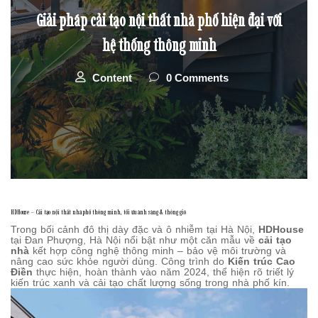
Giải pháp cải tạo nội thất nhà phố hiện đại với
hệ thống thông minh
Content
0 Comments
HDHouse – Cải tạo nội thất nhà phố thông minh, tối ưu ánh sáng & thông gió
Trong bối cảnh đô thị dày đặc và ô nhiễm tại Hà Nội,
HDHouse
tại Đan Phượng, Hà Nội nổi bật như một căn mẫu về
cải tạo
nhà
kết hợp công nghệ thông minh – bảo vệ môi trường và
nâng cao sức khỏe người dùng. Công trình do
Kiến trúc Cao
Điền
thực hiện, hoàn thành vào năm 2024, thể hiện rõ triết lý
kiến trúc xanh và cải tạo chất lượng sống trong nhà phố kín.