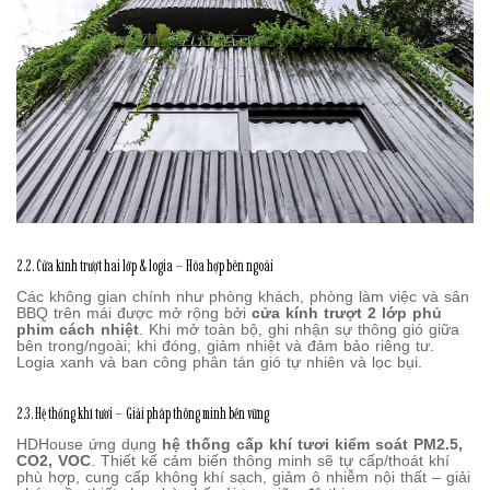
2.2. Cửa kính trượt hai lớp & logia – Hòa hợp bên ngoài
Các không gian chính như phòng khách, phòng làm việc và sân
BBQ trên mái được mở rộng bởi
cửa kính trượt 2 lớp phủ
phim cách nhiệt
. Khi mở toàn bộ, ghi nhận sự thông gió giữa
bên trong/ngoài; khi đóng, giảm nhiệt và đảm bảo riêng tư.
Logia xanh và ban công phân tán gió tự nhiên và lọc bụi.
2.3. Hệ thống khí tươi – Giải pháp thông minh bền vững
HDHouse ứng dụng
hệ thống cấp khí tươi kiểm soát PM2.5,
CO2, VOC
. Thiết kế cảm biến thông minh sẽ tự cấp/thoát khí
phù hợp, cung cấp không khí sạch, giảm ô nhiễm nội thất – giải