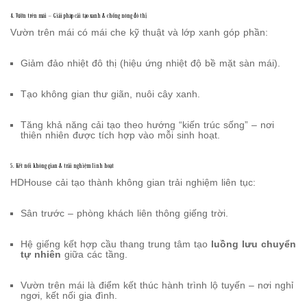
4. Vườn trên mái – Giải pháp cải tạo xanh & chống nóng đô thị
Vườn trên mái có mái che kỹ thuật và lớp xanh góp phần:
Giảm đảo nhiệt đô thị (hiệu ứng nhiệt độ bề mặt sàn mái).
Tạo không gian thư giãn, nuôi cây xanh.
Tăng khả năng cải tạo theo hướng “kiến trúc sống” – nơi
thiên nhiên được tích hợp vào mỗi sinh hoạt.
5. Kết nối không gian & trải nghiệm linh hoạt
HDHouse cải tạo thành không gian trải nghiệm liên tục:
Sân trước – phòng khách liên thông giếng trời.
Hệ giếng kết hợp cầu thang trung tâm tạo
luồng lưu chuyển
tự nhiên
giữa các tầng.
Vườn trên mái là điểm kết thúc hành trình lộ tuyến – nơi nghỉ
ngơi, kết nối gia đình.