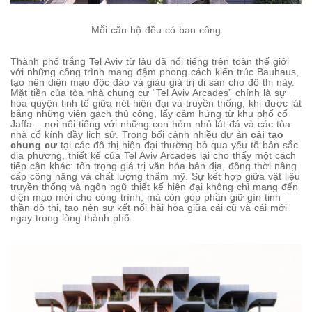
Mỗi căn hộ đều có ban công
Thành phố trắng Tel Aviv từ lâu đã nổi tiếng trên toàn thế giới
với những công trình mang đậm phong cách kiến trúc Bauhaus,
tạo nên diện mạo độc đáo và giàu giá trị di sản cho đô thị này.
Mặt tiền của tòa nhà chung cư “Tel Aviv Arcades” chính là sự
hòa quyện tinh tế giữa nét hiện đại và truyền thống, khi được lát
bằng những viên gạch thủ công, lấy cảm hứng từ khu phố cổ
Jaffa – nơi nổi tiếng với những con hẻm nhỏ lát đá và các tòa
nhà cổ kính đầy lịch sử. Trong bối cảnh nhiều dự án
cải tạo
chung cư
tại các đô thị hiện đại thường bỏ qua yếu tố bản sắc
địa phương, thiết kế của Tel Aviv Arcades lại cho thấy một cách
tiếp cận khác: tôn trọng giá trị văn hóa bản địa, đồng thời nâng
cấp công năng và chất lượng thẩm mỹ. Sự kết hợp giữa vật liệu
truyền thống và ngôn ngữ thiết kế hiện đại không chỉ mang đến
diện mạo mới cho công trình, mà còn góp phần giữ gìn tinh
thần đô thị, tạo nên sự kết nối hài hòa giữa cái cũ và cái mới
ngay trong lòng thành phố.