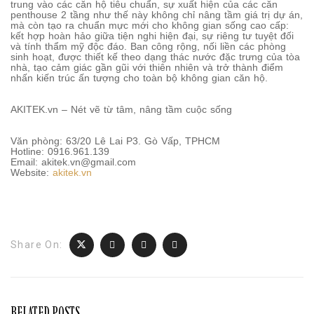
trung vào các căn hộ tiêu chuẩn, sự xuất hiện của các căn
penthouse 2 tầng như thế này không chỉ nâng tầm giá trị dự án,
mà còn tạo ra chuẩn mực mới cho không gian sống cao cấp:
kết hợp hoàn hảo giữa tiện nghi hiện đại, sự riêng tư tuyệt đối
và tính thẩm mỹ độc đáo. Ban công rộng, nối liền các phòng
sinh hoạt, được thiết kế theo dạng thác nước đặc trưng của tòa
nhà, tạo cảm giác gần gũi với thiên nhiên và trở thành điểm
nhấn kiến trúc ấn tượng cho toàn bộ không gian căn hộ.
AKITEK.vn – Nét vẽ từ tâm, nâng tầm cuộc sống
Văn phòng: 63/20 Lê Lai P3. Gò Vấp, TPHCM
Hotline: 0916.961.139
Email: akitek.vn@gmail.com
Website:
akitek.vn
Share On:
RELATED POSTS