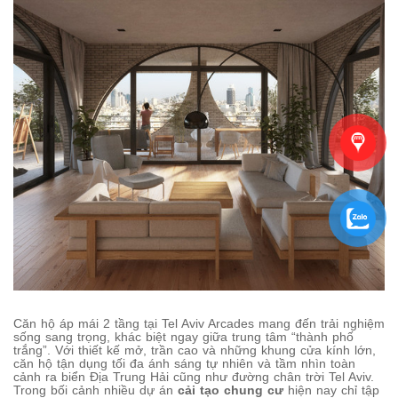
Căn hộ áp mái 2 tầng tại Tel Aviv Arcades mang đến trải nghiệm
sống sang trọng, khác biệt ngay giữa trung tâm “thành phố
trắng”. Với thiết kế mở, trần cao và những khung cửa kính lớn,
căn hộ tận dụng tối đa ánh sáng tự nhiên và tầm nhìn toàn
cảnh ra biển Địa Trung Hải cũng như đường chân trời Tel Aviv.
Trong bối cảnh nhiều dự án
cải tạo chung cư
hiện nay chỉ tập