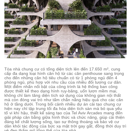
Tòa nhà chung cư có tổng diện tích lên đến 17.650 m², cung
cấp đa dạng loại hình căn hộ từ các căn penthouse sang trọng
cho đến những căn hộ tiêu chuẩn có từ 1 phòng ngủ đến 4
phòng ngủ, phù hợp với nhu cầu của nhiều đối tượng cư dân.
Một điểm nhấn nổi bật của công trình là hệ thống ban công
được thiết kế theo dạng hình ruy-băng, uốn lượn mềm mại,
không chỉ làm tăng diện tích sử dụng của không gian nội thất
mà còn đóng vai trò như tấm chắn nắng hiệu quả cho các căn
hộ ở tầng dưới. Trong bối cảnh nhiều dự án cải tạo chung cư
hiện nay chỉ tập trung tối đa hóa diện tích sàn mà bỏ qua yếu
tố vi khí hậu, thiết kế sáng tạo của Tel Aviv Arcades mang đến
giải pháp cân bằng giữa hình thức và chức năng, giúp cải thiện
đáng kể chất lượng sống, tạo sự thông thoáng và bảo vệ cư
dân khỏi tác động của bức xạ mặt trời gay gắt, đồng thời duy trì
vẻ đẹp thẩm mỹ tổng thể của tòa nhà.