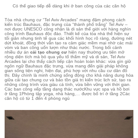
Có thể giao tiếp dễ dàng khi ở ban công của các căn hộ
Tòa nhà chung cư “Tel Aviv Arcades” mang đậm phong cách
kiến trúc Bauhaus, đặc trưng của “thành phố trắng” Tel Aviv –
nơi được UNESCO công nhận là di sản thế giới với hàng nghìn
công trình Bauhaus độc đáo. Thiết kế của tòa nhà thể hiện sự
tối giản nhưng tinh tế qua các khối hình học rõ ràng, đường nét
dứt khoát, đồng thời vẫn tạo ra cảm giác mềm mại nhờ các mái
vòm và ban công uốn lượn như thác nước. Trong bối cảnh
nhiều dự án
cải tạo chung cư
hiện nay thường ưu tiên mở
rộng diện tích mà bỏ qua yếu tố thẩm mỹ và di sản, Tel Aviv
Arcades lại cho thấy cách tiếp cận hoàn toàn khác: vừa gìn giữ
ngôn ngữ Bauhaus đặc trưng, vừa mang đến giải pháp không
gian sống tiện nghi, hiện đại, phù hợp với nhu cầu cư dân đô
thị. Đây chính là minh chứng sống động cho khả năng dung hòa
giữa cải tạo chung cư và bảo tồn giá trị kiến trúc lịch sử, tạo ra
những công trình vừa giàu cá tính, vừa bền vững với thời gian.
Các ban công xếp tầng dạng thác nướcKhu vực spa và hồ bơi
ở tầng 1Phòng tập yoga, nhà hàng,… được bố trí ở tầng 2Các
căn hộ có từ 1 đến 4 phòng ngủ