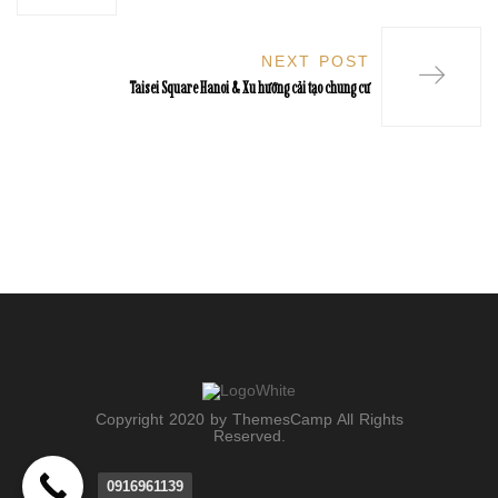
NEXT POST
Taisei Square Hanoi & Xu hướng cải tạo chung cư
Copyright 2020 by ThemesCamp All Rights
Reserved.
0916961139