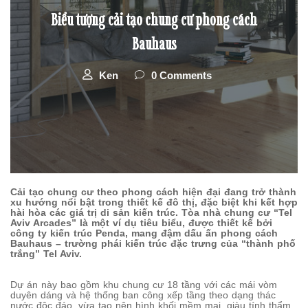
Biểu tượng cải tạo chung cư phong cách
Bauhaus
Ken
0 Comments
Cải tạo chung cư theo phong cách hiện đại đang trở thành
xu hướng nổi bật trong thiết kế đô thị, đặc biệt khi kết hợp
hài hòa các giá trị di sản kiến trúc. Tòa nhà chung cư “Tel
Aviv Arcades” là một ví dụ tiêu biểu, được thiết kế bởi
công ty kiến trúc Penda, mang đậm dấu ấn phong cách
Bauhaus – trường phái kiến trúc đặc trưng của “thành phố
trắng” Tel Aviv.
Dự án này bao gồm khu chung cư 18 tầng với các mái vòm
duyên dáng và hệ thống ban công xếp tầng theo dạng thác
nước độc đáo, vừa tạo nên hình khối mềm mại, giàu tính thẩm