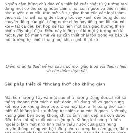
Nguồn cảm hứng chủ đạo của thiết kế xuất phát từ ý tưởng tạo
dựng một cơ thể sống hoàn chỉnh, nơi con người và thiên nhiên
hòa quyện qua cấu trúc mở và sự giao thoa của các loại thảm
thực vật. Từ ánh sáng đến bóng tối, cây xanh đến bóng đổ, sự
chuyển động của gió, tiếng nước chảy hay tiếng bơi lội của cá
koi – tất cả đều kết hợp để tạo nên một bản giao hưởng thiên
nhiên đầy nhịp điệu. Điều này không chỉ là một ý tưởng mà là
một tuyên bố mạnh mẽ về sự cần thiết phải tôn trọng và bảo vệ
môi trường tự nhiên trong mọi khía cạnh thiết kế.
Điểm nhấn là thiết kế với cấu trúc mở, giao thoa với thiên nhiên
và các thảm thực vật
Giải pháp thiết kế “khoảng thở” cho không gian
Mặt tiền hướng Tây và mặt sau nhà hướng Đông được thiết kế
thông thoáng một cách quyết đoán, sử dụng hệ vỏ gạch nung
kết hợp với khung thép treo. Điều này tạo ra “khoảng thở” cần
thiết để không khí lưu thông tự nhiên qua các lỗ gạch. Nhờ vậy,
không gian bên trong không chỉ có tầm nhìn đẹp mà còn được
điều hòa khí hậu một cách hiệu quả. Không khí nóng từ bên
ngoài bị làm mát nhờ tính thẩm thấu nước của gạch nung
truyền thống, cùng với hệ thống phun sương làm ẩm gạch, đảm