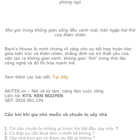
phòng ngủ
Mọi góc trong không gian sống đều xanh mát, tràn ngập hơi thở
của thiên nhiên
Bach’s House là minh chứng rõ ràng cho sự kết hợp hoàn hảo
giữa kiến trúc và thiên nhiên, khẳng định vai trò thiết yếu của
việc tạo ra không gian xanh, không gian “thở” trong thời đại
công nghệ và đô thị hóa mạnh mẽ.
Xem thêm các bài viết:
Tại đây
AKITEK.vn – Nét vẽ từ tâm, nâng tầm cuộc sống
Liên hệ:
KTS. KEN NGUYEN
SĐT: 0916.961.139
Câu hỏi khi gia chủ muốn và chuẩn bị xây nhà
Tôi cần chuẩn bị những gì trước khi bắt đầu xây nhà
?
Có thật sự cần thuê đơn vị thiết kế không ?
Xây nhà trọn gói có được ưu đãi gì không ?