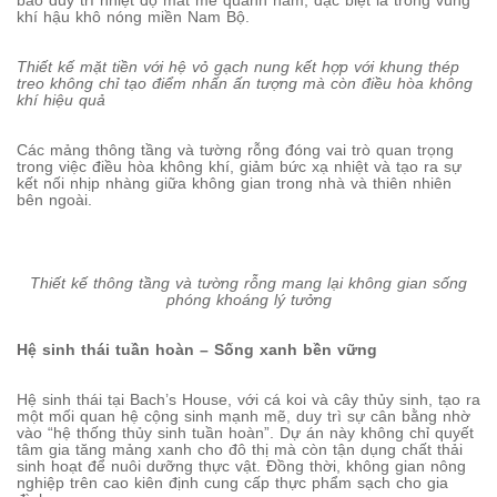
bảo duy trì nhiệt độ mát mẻ quanh năm, đặc biệt là trong vùng
khí hậu khô nóng miền Nam Bộ.
Thiết kế mặt tiền với hệ vỏ gạch nung kết hợp với khung thép
treo không chỉ tạo điểm nhấn ấn tượng mà còn điều hòa không
khí hiệu quả
Các mảng thông tầng và tường rỗng đóng vai trò quan trọng
trong việc điều hòa không khí, giảm bức xạ nhiệt và tạo ra sự
kết nối nhịp nhàng giữa không gian trong nhà và thiên nhiên
bên ngoài.
Thiết kế thông tầng và tường rỗng mang lại không gian sống
phóng khoáng lý tưởng
Hệ sinh thái tuần hoàn – Sống xanh bền vững
Hệ sinh thái tại Bach’s House, với cá koi và cây thủy sinh, tạo ra
một mối quan hệ cộng sinh mạnh mẽ, duy trì sự cân bằng nhờ
vào “hệ thống thủy sinh tuần hoàn”. Dự án này không chỉ quyết
tâm gia tăng mảng xanh cho đô thị mà còn tận dụng chất thải
sinh hoạt để nuôi dưỡng thực vật. Đồng thời, không gian nông
nghiệp trên cao kiên định cung cấp thực phẩm sạch cho gia