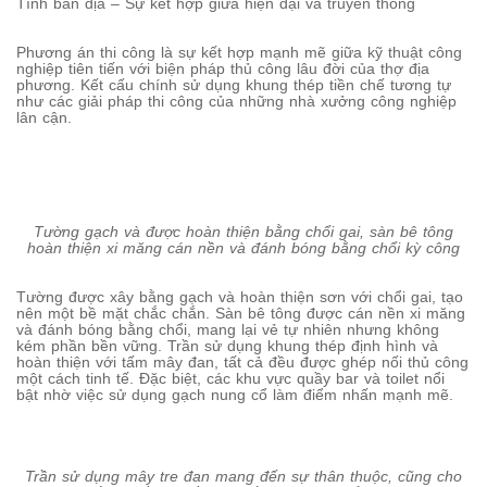
Tính bản địa – Sự kết hợp giữa hiện đại và truyền thống
Phương án thi công là sự kết hợp mạnh mẽ giữa kỹ thuật công
nghiệp tiên tiến với biện pháp thủ công lâu đời của thợ địa
phương. Kết cấu chính sử dụng khung thép tiền chế tương tự
như các giải pháp thi công của những nhà xưởng công nghiệp
lân cận.
Tường gạch và được hoàn thiện bằng chổi gai, sàn bê tông
hoàn thiện xi măng cán nền và đánh bóng bằng chổi kỳ công
Tường được xây bằng gạch và hoàn thiện sơn với chổi gai, tạo
nên một bề mặt chắc chắn. Sàn bê tông được cán nền xi măng
và đánh bóng bằng chổi, mang lại vẻ tự nhiên nhưng không
kém phần bền vững. Trần sử dụng khung thép định hình và
hoàn thiện với tấm mây đan, tất cả đều được ghép nối thủ công
một cách tinh tế. Đặc biệt, các khu vực quầy bar và toilet nổi
bật nhờ việc sử dụng gạch nung cổ làm điểm nhấn mạnh mẽ.
Trần sử dụng mây tre đan mang đến sự thân thuộc, cũng cho