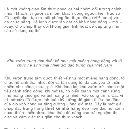
Là một không gian ẩm thực phục vụ hai nhóm đối tượng chính:
nhóm khách ít người và nhóm khách đông người, kiến trúc sư
đã quyết định tạo ra một phòng ẩm thực riêng (VIP room) với
đa chức năng. Hệ kính được lắp đặt có khả năng đóng – mở –
xoay, cho phép thay đổi không gian linh hoạt để đáp ứng nhu
cầu sử dụng cụ thể.
Khu vườn trung tâm thiết kế như một miệng hang động với tổ
chức hệ sinh thái nhiệt đới đặc trưng của Việt Nam
Khu vườn trung tâm được thiết kế như một miệng hang động, tổ
chức hệ sinh thái nhiệt đới và tận dụng tối đa các yếu tố thiên
nhiên như nắng, mưa, gió. Khi đóng lại, khu vườn trở thành một
tiểu cảnh sống động; khi mở ra, nó biến thành một cánh rừng
nhỏ mang theo gió và ánh sáng tự nhiên vào công trình. Các vị
trí mở cửa đã được tính toán kỹ lưỡng để giảm thiểu tác động
của gió khô nóng và tăng cường luồng gió mát. Đây là một giải
pháp đặc trưng trong
thiết kế nhà hàng
đẹp hiện đại, nơi cảnh
quan thiên nhiên được khai thác để nâng cao trải nghiệm thị
giác và cảm giác thư giãn cho thực khách.