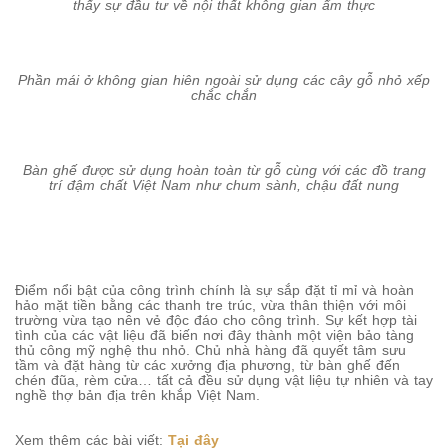
thấy sự đầu tư về nội thất không gian ẩm thực
Phần mái ở không gian hiên ngoài sử dụng các cây gỗ nhỏ xếp
chắc chắn
Bàn ghế được sử dụng hoàn toàn từ gỗ cùng với các đồ trang
trí đậm chất Việt Nam như chum sành, chậu đất nung
Điểm nổi bật của công trình chính là sự sắp đặt tỉ mỉ và hoàn
hảo mặt tiền bằng các thanh tre trúc, vừa thân thiện với môi
trường vừa tạo nên vẻ độc đáo cho công trình. Sự kết hợp tài
tình của các vật liệu đã biến nơi đây thành một viện bảo tàng
thủ công mỹ nghệ thu nhỏ. Chủ nhà hàng đã quyết tâm sưu
tầm và đặt hàng từ các xưởng địa phương, từ bàn ghế đến
chén đũa, rèm cửa… tất cả đều sử dụng vật liệu tự nhiên và tay
nghề thợ bản địa trên khắp Việt Nam.
Xem thêm các bài viết:
Tại đây