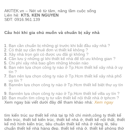
AKITEK.vn – Nét vẻ từ tâm, nâng tầm cuộc sống
Liên hệ:
KTS. KEN NGUYEN
SĐT: 0916.961.139
Câu hỏi khi gia chủ muốn và chuẩn bị xây nhà
Bạn cần chuẩn bị những gì trước khi bắt đầu xây nhà ?
Có thật sự cần thuê đơn vị thiết kế không ?
Xây nhà trọn gói có được ưu đãi gì không ?
Cần lưu ý những gì khi thiết kế nhà để tối ưu không gian ?
Chi phí xây nhà bao gồm những khoản nào
Bạn nên lựa chọn công ty nào ở Tp.Hcm thiết kế xây nhà ở uy
tín ?
Bạn nên lựa chọn công ty nào ở Tp.Hcm thiết kế xây nhà phố
uy tín ?
Bạn
nên lựa chọn công ty nào ở Tp.Hcm thiết kế biệt thự uy tín
?
Bạn
nên lựa chọn công ty nào ở Tp.Hcm thiết kế villa uy tín ?
Bạn
muốn tìm công ty tư vấn thiết kế nội thất nhà ở tphcm ?
Xem ngay bài viết dưới đây để tham kháo nhá:
Xem ngay
tìm kiến trúc sư thiết kế nhà tại tp hồ chí minh,
công ty thiết kế
kiến
trúc,
thiết kế kiến trúc, thiết kế nhà ở, thiết kế nội thất, thiết
kế mô hình kiến trúc, tiêu chuẩn thiết kế nhà ở riêng lẻ, tiêu
chuẩn thiết kế nhà hàng đẹp, thiết kế nhà ở, thiết kế phòng thờ