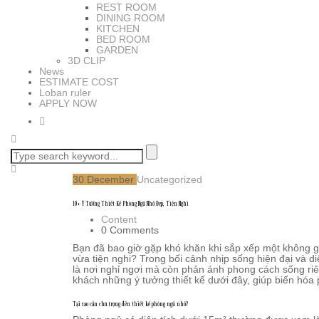
REST ROOM
DINING ROOM
KITCHEN
BED ROOM
GARDEN
3D CLIP
News
ESTIMATE COST
Loban ruler
APPLY NOW
30
December
Uncategorized
10+ Ý Tưởng Thiết Kế Phòng Ngủ Nhỏ Đẹp, Tiện Nghi
Content
0 Comments
Bạn đã bao giờ gặp khó khăn khi sắp xếp một không
vừa tiện nghi? Trong bối cảnh nhịp sống hiện đại và 
là nơi nghỉ ngơi mà còn phản ánh phong cách sống riên
khách những ý tưởng thiết kế dưới đây, giúp biến hóa
Tại sao cần chú trọng đến thiết kế phòng ngủ nhỏ?