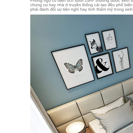
Phòng ngủ có diện tích dưới 15m² thường được xem là
chung cư hay nhà ở truyền thống cải tạo đều phổ biến 
phải đánh đổi sự tiện nghi hay tính thẩm mỹ trong sin