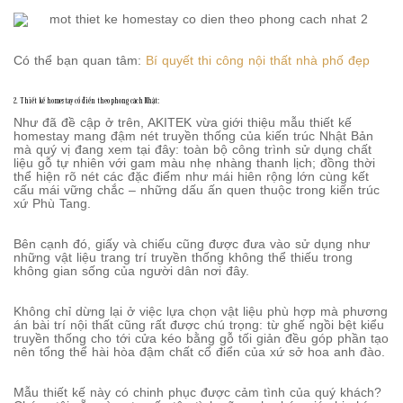
Có thể bạn quan tâm:
Bí quyết thi công nội thất nhà phố đẹp
2. Thiết kế homestay cổ điển theo phong cách Nhật:
Như đã đề cập ở trên, AKITEK vừa giới thiệu mẫu thiết kế
homestay mang đậm nét truyền thống của kiến trúc Nhật Bản
mà quý vị đang xem tại đây: toàn bộ công trình sử dụng chất
liệu gỗ tự nhiên với gam màu nhẹ nhàng thanh lịch; đồng thời
thể hiện rõ nét các đặc điểm như mái hiên rộng lớn cùng kết
cấu mái vững chắc – những dấu ấn quen thuộc trong kiến trúc
xứ Phù Tang.
Bên cạnh đó, giấy và chiếu cũng được đưa vào sử dụng như
những vật liệu trang trí truyền thống không thể thiếu trong
không gian sống của người dân nơi đây.
Không chỉ dừng lại ở việc lựa chọn vật liệu phù hợp mà phương
án bài trí nội thất cũng rất được chú trọng: từ ghế ngồi bệt kiểu
truyền thống cho tới cửa kéo bằng gỗ tối giản đều góp phần tạo
nên tổng thể hài hòa đậm chất cổ điển của xứ sở hoa anh đào.
Mẫu thiết kế này có chinh phục được cảm tình của quý khách?