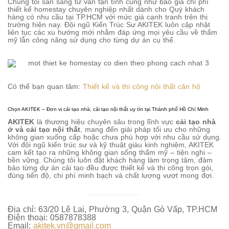
Chúng tôi sẵn sàng tư vấn tận tình cũng như báo giá chi phí
thiết kế homestay chuyên nghiệp nhất dành cho Quý khách
hàng có nhu cầu tại TP.HCM với mức giá cạnh tranh trên thị
trường hiện nay. Đội ngũ Kiến Trúc Sư AKITEK luôn cập nhật
liên tục các xu hướng mới nhằm đáp ứng mọi yêu cầu về thẩm
mỹ lẫn công năng sử dụng cho từng dự án cụ thể.
Có thể bạn quan tâm:
Thiết kế và thi công nội thất căn hộ
Chọn AKITEK – Đơn vị cải tạo nhà, cải tạo nội thất uy tín tại Thành phố Hồ Chí Minh
AKITEK
là thương hiệu chuyên sâu trong lĩnh vực
cải tạo nhà
ở và cải tạo nội thất
, mang đến giải pháp tối ưu cho những
không gian xuống cấp hoặc chưa phù hợp với nhu cầu sử dụng.
Với đội ngũ kiến trúc sư và kỹ thuật giàu kinh nghiệm, AKITEK
cam kết tạo ra những không gian sống thẩm mỹ – tiện nghi –
bền vững. Chúng tôi luôn đặt khách hàng làm trọng tâm, đảm
bảo từng dự án cải tạo đều được thiết kế và thi công trọn gói,
đúng tiến độ, chi phí minh bạch và chất lượng vượt mong đợi.
Địa chỉ: 63/20 Lê Lai, Phường 3, Quận Gò Vấp, TP.HCM
Điện thoại: 0587878388
Email:
akitek.vn@gmail.com