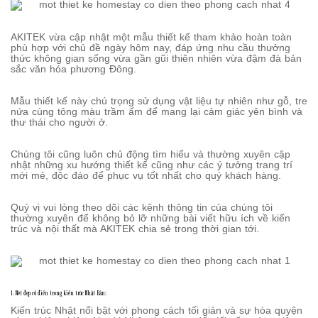
AKITEK vừa cập nhật một mẫu thiết kế tham khảo hoàn toàn
phù hợp với chủ đề ngày hôm nay, đáp ứng nhu cầu thưởng
thức không gian sống vừa gần gũi thiên nhiên vừa đậm đà bản
sắc văn hóa phương Đông.
Mẫu thiết kế này chú trọng sử dụng vật liệu tự nhiên như gỗ, tre
nứa cùng tông màu trầm ấm để mang lại cảm giác yên bình và
thư thái cho người ở.
Chúng tôi cũng luôn chủ động tìm hiểu và thường xuyên cập
nhật những xu hướng thiết kế cũng như các ý tưởng trang trí
mới mẻ, độc đáo để phục vụ tốt nhất cho quý khách hàng.
Quý vị vui lòng theo dõi các kênh thông tin của chúng tôi
thường xuyên để không bỏ lỡ những bài viết hữu ích về kiến
trúc và nội thất mà AKITEK chia sẻ trong thời gian tới.
1. Nét đẹp cổ điển trong kiến trúc Nhật Bản:
Kiến trúc Nhật nổi bật với phong cách tối giản và sự hòa quyện