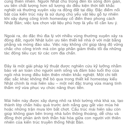
cùng thiên nhiên. Người Nhật chú trọng đến lối sống đơn giản,
ưu tiên chất lượng hơn số lượng do điều kiện thời tiết khắc
nghiệt và thường xuyên xảy ra động đất tại đây. Đặc điểm nổi
bật của kiến trúc này là sử dụng chủ yếu vật liệu gỗ tự nhiên
khi xây dựng công trình homestay cổ điển theo phong cách
Nhật Bản; việc lựa chọn vật liệu phù hợp là yếu tố cần lưu ý.
Ngoài ra, do đặc thù địa lý với nhiều vùng thường xuyên xảy ra
động đất, người Nhật luôn ưu tiên thiết kế nhà ở với mặt bằng
phẳng và móng đào sâu. Việc này không chỉ giúp tăng độ vững
chắc cho công trình mà còn góp phần giảm thiểu tối đa những
tác động tiêu cực từ các cơn địa chấn.
Đây là một giải pháp kỹ thuật được nghiên cứu kỹ lưỡng nhằm
bảo vệ an toàn cho người sinh sống và đảm bảo tuổi thọ của
ngôi nhà trong điều kiện thiên nhiên khắc nghiệt. Một chi tiết
đặc sắc khác không thể bỏ qua trong thiết kế homestay kiểu
Nhật chính là mái hiên sâu – một nét đặc trưng vừa mang tính
thẩm mỹ vừa phục vụ chức năng thực tiễn.
Mái hiên này được xây dựng nhô ra khỏi tường nhà khá xa, tạo
thành lớp chắn hiệu quả trước ánh nắng gay gắt vào mùa hè
hoặc những trận mưa lớn bất chợt. Cấu trúc mái hiên sâu còn
giúp không gian bên trong nhà luôn thông thoáng, dễ chịu và
đồng thời phản ánh tinh thần hài hòa giữa con người với thiên
nhiên của kiến trúc truyền thống Nhật Bản.