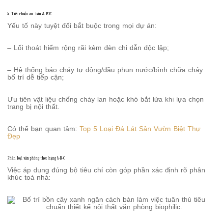
5. Tiêu chuẩn an toàn & PCCC
Yếu tố này tuyệt đối bắt buộc trong mọi dự án:
– Lối thoát hiểm rộng rãi kèm đèn chỉ dẫn độc lập;
– Hệ thống báo cháy tự động/đầu phun nước/bình chữa cháy
bố trí dễ tiếp cận;
Ưu tiên vật liệu chống cháy lan hoặc khó bắt lửa khi lựa chọn
trang bị nội thất.
Có thể bạn quan tâm:
Top 5 Loại Đá Lát Sân Vườn Biệt Thự
Đẹp
Phân loại văn phòng theo hạng A-B-C
Việc áp dụng đúng bộ tiêu chí còn góp phần xác định rõ phân
khúc toà nhà: