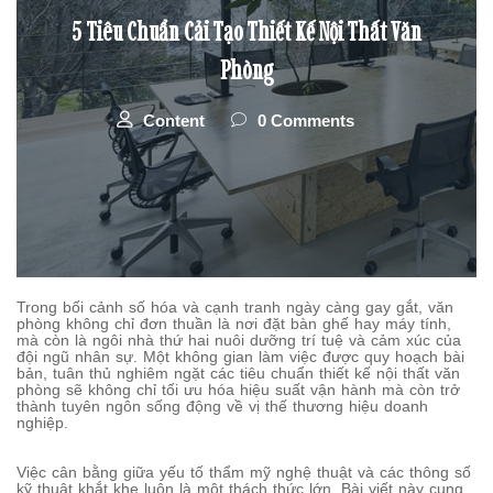
5 Tiêu Chuẩn Cải Tạo Thiết Kế Nội Thất Văn
Phòng
Content
0 Comments
Trong bối cảnh số hóa và cạnh tranh ngày càng gay gắt, văn
phòng không chỉ đơn thuần là nơi đặt bàn ghế hay máy tính,
mà còn là ngôi nhà thứ hai nuôi dưỡng trí tuệ và cảm xúc của
đội ngũ nhân sự. Một không gian làm việc được quy hoạch bài
bản, tuân thủ nghiêm ngặt các tiêu chuẩn thiết kế nội thất văn
phòng sẽ không chỉ tối ưu hóa hiệu suất vận hành mà còn trở
thành tuyên ngôn sống động về vị thế thương hiệu doanh
nghiệp.
Việc cân bằng giữa yếu tố thẩm mỹ nghệ thuật và các thông số
kỹ thuật khắt khe luôn là một thách thức lớn. Bài viết này cung