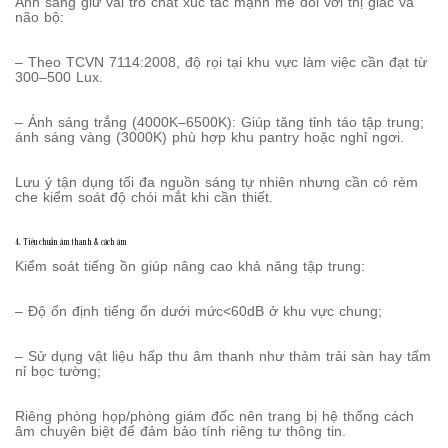
Ánh sáng giữ vai trò chất xúc tác mạnh mẽ đối với thị giác và
não bộ:
– Theo TCVN 7114:2008, độ rọi tại khu vực làm việc cần đạt từ
300–500 Lux.
– Ánh sáng trắng (4000K–6500K): Giúp tăng tỉnh táo tập trung;
ánh sáng vàng (3000K) phù hợp khu pantry hoặc nghỉ ngơi.
Lưu ý tận dụng tối đa nguồn sáng tự nhiên nhưng cần có rèm
che kiểm soát độ chói mắt khi cần thiết.
4. Tiêu chuẩn âm thanh & cách âm
Kiểm soát tiếng ồn giúp nâng cao khả năng tập trung:
– Độ ổn định tiếng ổn dưới mức<60dB ở khu vực chung;
– Sử dụng vật liệu hấp thu âm thanh như thảm trải sàn hay tấm
nỉ bọc tường;
Riêng phòng họp/phòng giám đốc nên trang bị hệ thống cách
âm chuyên biệt để đảm bảo tính riêng tư thông tin.