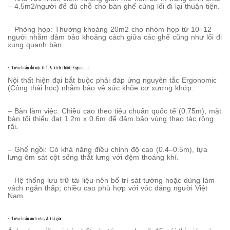
– 4.5m2/người để đủ chỗ cho bàn ghế cùng lối đi lại thuận tiện.
– Phòng họp: Thường khoảng 20m2 cho nhóm họp từ 10–12
người nhằm đảm bảo khoảng cách giữa các ghế cũng như lối đi
xung quanh bàn.
2. Tiêu chuẩn đồ nội thất & kích thước Ergonomic
Nội thất hiện đại bắt buộc phải đáp ứng nguyên tắc Ergonomic
(Công thái học) nhằm bảo vệ sức khỏe cơ xương khớp:
– Bàn làm việc: Chiều cao theo tiêu chuẩn quốc tế (0.75m), mặt
bàn tối thiểu đạt 1.2m x 0.6m để đảm bảo vùng thao tác rộng
rãi.
– Ghế ngồi: Có khả năng điều chỉnh độ cao (0.4–0.5m), tựa
lưng ôm sát cột sống thắt lưng với đệm thoáng khí.
– Hệ thống lưu trữ tài liệu nên bố trí sát tường hoặc dùng làm
vách ngăn thấp; chiều cao phù hợp với vóc dáng người Việt
Nam.
3. Tiêu chuẩn ánh sáng & thị giác