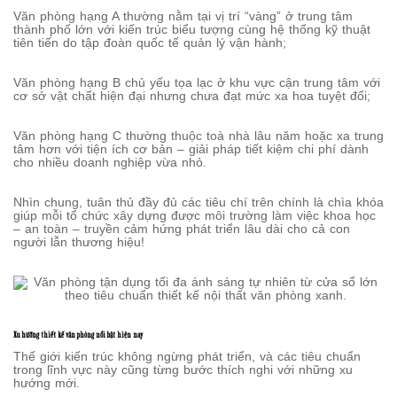
Văn phòng hạng A thường nằm tại vị trí “vàng” ở trung tâm
thành phố lớn với kiến trúc biểu tượng cùng hệ thống kỹ thuật
tiên tiến do tập đoàn quốc tế quản lý vận hành;
Văn phòng hạng B chủ yếu tọa lạc ở khu vực cận trung tâm với
cơ sở vật chất hiện đại nhưng chưa đạt mức xa hoa tuyệt đối;
Văn phòng hạng C thường thuộc toà nhà lâu năm hoặc xa trung
tâm hơn với tiện ích cơ bản – giải pháp tiết kiệm chi phí dành
cho nhiều doanh nghiệp vừa nhỏ.
Nhìn chung, tuân thủ đầy đủ các tiêu chí trên chính là chìa khóa
giúp mỗi tổ chức xây dựng được môi trường làm việc khoa học
– an toàn – truyền cảm hứng phát triển lâu dài cho cả con
người lẫn thương hiệu!
Xu hướng thiết kế văn phòng nổi bật hiện nay
Thế giới kiến trúc không ngừng phát triển, và các tiêu chuẩn
trong lĩnh vực này cũng từng bước thích nghi với những xu
hướng mới.