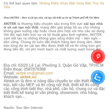
Có thể bạn quan tâm:
Những Điểm Khác Biệt Giữa Biệt Thự Và
Villa
Chọn AKITEK – Đơn vị cải tạo nhà, cải tạo nội thất uy tín tại Thành phố Hồ Chí Minh
AKITEK
là thương hiệu chuyên sâu trong lĩnh vực
cải tạo nhà
ở và cải tạo nội thất
, mang đến giải pháp tối ưu cho những
không gian xuống cấp hoặc chưa phù hợp với nhu cầu sử dụng.
Với đội ngũ kiến trúc sư và kỹ thuật giàu kinh nghiệm, AKITEK
cam kết tạo ra những không gian sống thẩm mỹ – tiện nghi –
bền vững. Chúng tôi luôn đặt khách hàng làm trọng tâm, đảm
bảo từng dự án cải tạo đều được thiết kế và thi công trọn gói,
đúng tiến độ, chi phí minh bạch và chất lượng vượt mong đợi.
Địa chỉ: 63/20 Lê Lai, Phường 3, Quận Gò Vấp, TP.HCM
Điện thoại: 0587878388
Email:
akitek.vn@gmail.com
Website:
akitek.vn
Akitek.vn là đơn vị hàng đầu chuyên tư vấn thiết kế kiến
trúc, kết cấu MEP và thi công nội thất, thiết kế thi công
các công trình biệt thự, nhà phố, căn hộ, chung cư và đặc
biệt thiết kế trang trí văn phòng, showroom, nhà hàng,
khách sạn…
Nguồn: Sưu tầm Internet