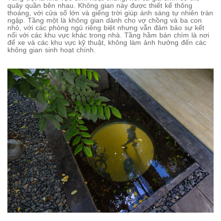
quây quần bên nhau. Không gian này được thiết kế thông
thoáng, với cửa sổ lớn và giếng trời giúp ánh sáng tự nhiên tràn
ngập. Tầng một là không gian dành cho vợ chồng và ba con
nhỏ, với các phòng ngủ riêng biệt nhưng vẫn đảm bảo sự kết
nối với các khu vực khác trong nhà. Tầng hầm bán chìm là nơi
để xe và các khu vực kỹ thuật, không làm ảnh hưởng đến các
không gian sinh hoạt chính.