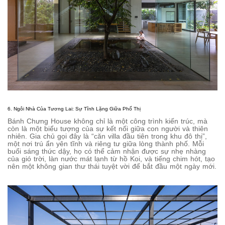
6. Ngôi Nhà Của Tương Lai: Sự Tĩnh Lặng Giữa Phố Thị
Bánh Chưng House không chỉ là một công trình kiến trúc, mà
còn là một biểu tượng của sự kết nối giữa con người và thiên
nhiên. Gia chủ gọi đây là “căn villa đầu tiên trong khu đô thị”,
một nơi trú ẩn yên tĩnh và riêng tư giữa lòng thành phố. Mỗi
buổi sáng thức dậy, họ có thể cảm nhận được sự nhẹ nhàng
của gió trời, làn nước mát lạnh từ hồ Koi, và tiếng chim hót, tạo
nên một không gian thư thái tuyệt vời để bắt đầu một ngày mới.