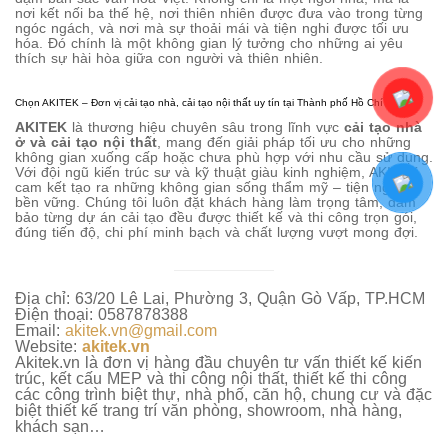
nơi kết nối ba thế hệ, nơi thiên nhiên được đưa vào trong từng
ngóc ngách, và nơi mà sự thoải mái và tiện nghi được tối ưu
hóa. Đó chính là một không gian lý tưởng cho những ai yêu
thích sự hài hòa giữa con người và thiên nhiên.
Chọn AKITEK – Đơn vị cải tạo nhà, cải tạo nội thất uy tín tại Thành phố Hồ Chí Minh
AKITEK
là thương hiệu chuyên sâu trong lĩnh vực
cải tạo nhà
ở và cải tạo nội thất
, mang đến giải pháp tối ưu cho những
không gian xuống cấp hoặc chưa phù hợp với nhu cầu sử dụng.
Với đội ngũ kiến trúc sư và kỹ thuật giàu kinh nghiệm, AKITEK
cam kết tạo ra những không gian sống thẩm mỹ – tiện nghi –
bền vững. Chúng tôi luôn đặt khách hàng làm trọng tâm, đảm
bảo từng dự án cải tạo đều được thiết kế và thi công trọn gói,
đúng tiến độ, chi phí minh bạch và chất lượng vượt mong đợi.
Địa chỉ: 63/20 Lê Lai, Phường 3, Quận Gò Vấp, TP.HCM
Điện thoại: 0587878388
Email:
akitek.vn@gmail.com
Website:
akitek.vn
Akitek.vn là đơn vị hàng đầu chuyên tư vấn thiết kế kiến
trúc, kết cấu MEP và thi công nội thất, thiết kế thi công
các công trình biệt thự, nhà phố, căn hộ, chung cư và đặc
biệt thiết kế trang trí văn phòng, showroom, nhà hàng,
khách sạn…