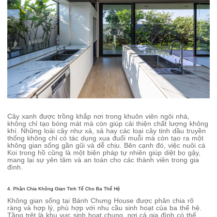
Cây xanh được trồng khắp nơi trong khuôn viên ngôi nhà,
không chỉ tạo bóng mát mà còn giúp cải thiện chất lượng không
khí. Những loài cây như xả, sả hay các loại cây tinh dầu truyền
thống không chỉ có tác dụng xua đuổi muỗi mà còn tạo ra một
không gian sống gần gũi và dễ chịu. Bên cạnh đó, việc nuôi cá
Koi trong hồ cũng là một biện pháp tự nhiên giúp diệt bọ gậy,
mang lại sự yên tâm và an toàn cho các thành viên trong gia
đình.
4. Phân Chia Không Gian Tinh Tế Cho Ba Thế Hệ
Không gian sống tại Bánh Chưng House được phân chia rõ
ràng và hợp lý, phù hợp với nhu cầu sinh hoạt của ba thế hệ.
Tầng trệt là khu vực sinh hoạt chung, nơi cả gia đình có thể