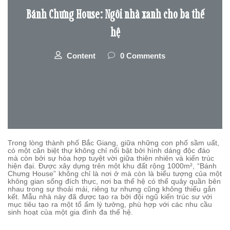
Bánh Chưng House: Ngôi nhà xanh cho ba thế
hệ
Content
0 Comments
Trong lòng thành phố Bắc Giang, giữa những con phố sầm uất,
có một căn biệt thự không chỉ nổi bật bởi hình dáng độc đáo
mà còn bởi sự hòa hợp tuyệt vời giữa thiên nhiên và kiến trúc
hiện đại. Được xây dựng trên một khu đất rộng 1000m², “Bánh
Chưng House” không chỉ là nơi ở mà còn là biểu tượng của một
không gian sống đích thực, nơi ba thế hệ có thể quây quần bên
nhau trong sự thoải mái, riêng tư nhưng cũng không thiếu gắn
kết. Mẫu nhà này đã được tạo ra bởi đội ngũ kiến trúc sư với
mục tiêu tạo ra một tổ ấm lý tưởng, phù hợp với các nhu cầu
sinh hoạt của một gia đình đa thế hệ.