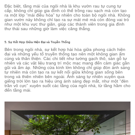
Đặc biệt, tầng mái của ngôi nhà là khu vườn rau tự cung tự
cấp, không chỉ giúp gia đình có thể trồng rau sạch mà còn tạo
ra một lớp “mái điều hòa” tự nhiên cho toàn bộ ngôi nhà. Không
gian vườn này không chỉ tạo ra sự mát mẻ mà còn đóng vai trò
như một khu vực thư giãn, giúp các thành viên trong gia đình
thư thái sau những giờ làm việc căng thẳng.
5. Sự Kết Hợp Giữa Hiện Đại và Truyền Thống
Bên trong ngôi nhà, sự kết hợp hài hòa giữa phong cách hiện
đại và những yếu tố truyền thống tạo nên một không gian ấm
cúng và thân thiện. Các chi tiết như tường gạch thô, sàn gỗ tự
nhiên và các vật liệu trang trí mộc mạc mang đến cảm giác gần
gũi và ấm áp. Những cửa kính lớn không chỉ giúp đón ánh sáng
tự nhiên mà còn tạo ra sự kết nối giữa không gian sống bên
trong và thiên nhiên bên ngoài. Ánh sáng tự nhiên xuyên qua
giếng trời lớn tạo ra hiệu ứng ánh sáng đẹp mắt, như một “đèn
trần vô cực” xuyên suốt các tầng của ngôi nhà, từ tầng hầm cho
đến tầng mái.