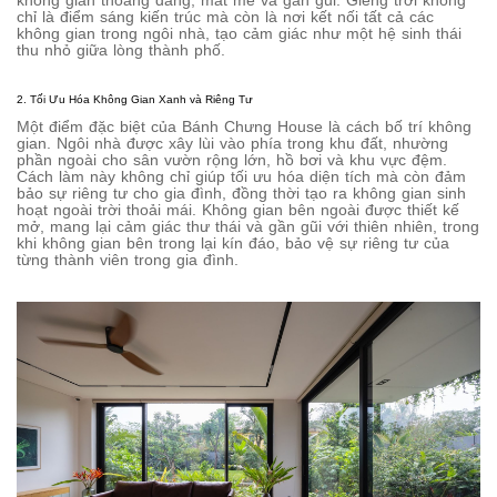
không gian thoáng đãng, mát mẻ và gần gũi. Giếng trời không
chỉ là điểm sáng kiến trúc mà còn là nơi kết nối tất cả các
không gian trong ngôi nhà, tạo cảm giác như một hệ sinh thái
thu nhỏ giữa lòng thành phố.
2. Tối Ưu Hóa Không Gian Xanh và Riêng Tư
Một điểm đặc biệt của Bánh Chưng House là cách bố trí không
gian. Ngôi nhà được xây lùi vào phía trong khu đất, nhường
phần ngoài cho sân vườn rộng lớn, hồ bơi và khu vực đệm.
Cách làm này không chỉ giúp tối ưu hóa diện tích mà còn đảm
bảo sự riêng tư cho gia đình, đồng thời tạo ra không gian sinh
hoạt ngoài trời thoải mái. Không gian bên ngoài được thiết kế
mở, mang lại cảm giác thư thái và gần gũi với thiên nhiên, trong
khi không gian bên trong lại kín đáo, bảo vệ sự riêng tư của
từng thành viên trong gia đình.