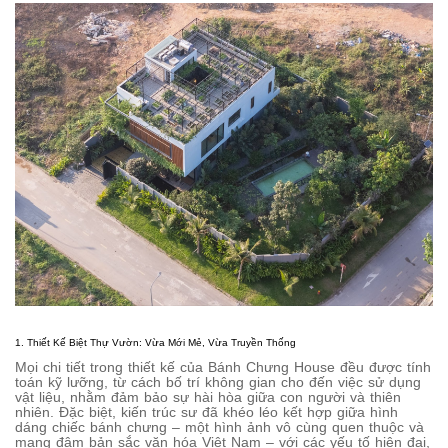
1. Thiết Kế Biệt Thự Vườn: Vừa Mới Mẻ, Vừa Truyền Thống
Mọi chi tiết trong thiết kế của Bánh Chưng House đều được tính
toán kỹ lưỡng, từ cách bố trí không gian cho đến việc sử dụng
vật liệu, nhằm đảm bảo sự hài hòa giữa con người và thiên
nhiên. Đặc biệt, kiến trúc sư đã khéo léo kết hợp giữa hình
dáng chiếc bánh chưng – một hình ảnh vô cùng quen thuộc và
mang đậm bản sắc văn hóa Việt Nam – với các yếu tố hiện đại,