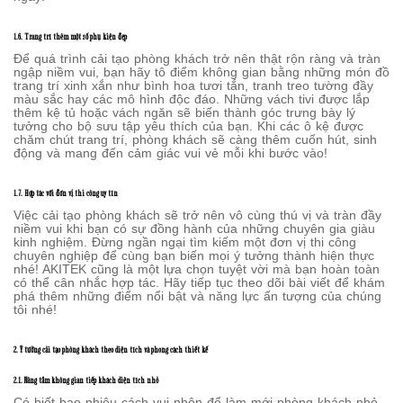
1.6. Trang trí thêm một số phụ kiện đẹp
Để quá trình cải tạo phòng khách trở nên thật rộn ràng và tràn
ngập niềm vui, bạn hãy tô điểm không gian bằng những món đồ
trang trí xinh xắn như bình hoa tươi tắn, tranh treo tường đầy
màu sắc hay các mô hình độc đáo. Những vách tivi được lắp
thêm kệ tủ hoặc vách ngăn sẽ biến thành góc trưng bày lý
tưởng cho bộ sưu tập yêu thích của bạn. Khi các ô kệ được
chăm chút trang trí, phòng khách sẽ càng thêm cuốn hút, sinh
động và mang đến cảm giác vui vẻ mỗi khi bước vào!
1.7. Hợp tác với đơn vị thi công uy tín
Việc cải tạo phòng khách sẽ trở nên vô cùng thú vị và tràn đầy
niềm vui khi bạn có sự đồng hành của những chuyên gia giàu
kinh nghiệm. Đừng ngần ngại tìm kiếm một đơn vị thi công
chuyên nghiệp để cùng bạn biến mọi ý tưởng thành hiện thực
nhé! AKITEK cũng là một lựa chọn tuyệt vời mà bạn hoàn toàn
có thể cân nhắc hợp tác. Hãy tiếp tục theo dõi bài viết để khám
phá thêm những điểm nổi bật và năng lực ấn tượng của chúng
tôi nhé!
2. Ý tưởng cải tạo phòng khách theo diện tích và phong cách thiết kế
2.1. Nâng tầm không gian tiếp khách diện tích nhỏ
Có biết bao nhiêu cách vui nhộn để làm mới phòng khách nhỏ