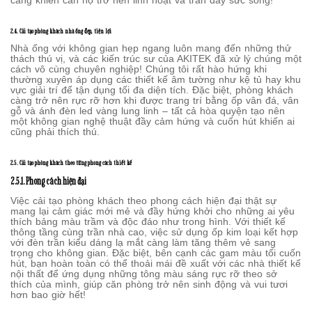
2.4. Cải tạo phòng khách nhà ống đẹp, tiện lợi
Nhà ống với không gian hẹp ngang luôn mang đến những thử
thách thú vị, và các kiến trúc sư của AKITEK đã xử lý chúng một
cách vô cùng chuyên nghiệp! Chúng tôi rất hào hứng khi
thường xuyên áp dụng các thiết kế âm tường như kệ tủ hay khu
vực giải trí để tận dụng tối đa diện tích. Đặc biệt, phòng khách
càng trở nên rực rỡ hơn khi được trang trí bằng ốp vân đá, vân
gỗ và ánh đèn led vàng lung linh – tất cả hòa quyện tạo nên
một không gian nghệ thuật đầy cảm hứng và cuốn hút khiến ai
cũng phải thích thú.
2.5. Cải tạo phòng khách theo từng phong cách thiết kế
2.5.1. Phong cách hiện đại
Việc cải tạo phòng khách theo phong cách hiện đại thật sự
mang lại cảm giác mới mẻ và đầy hứng khởi cho những ai yêu
thích bảng màu trầm và độc đáo như trong hình. Với thiết kế
thông tầng cùng trần nhà cao, việc sử dụng ốp kim loại kết hợp
với đèn trần kiểu dáng lạ mắt càng làm tăng thêm vẻ sang
trọng cho không gian. Đặc biệt, bên cạnh các gam màu tối cuốn
hút, bạn hoàn toàn có thể thoải mái đề xuất với các nhà thiết kế
nội thất để ứng dụng những tông màu sáng rực rỡ theo sở
thích của mình, giúp căn phòng trở nên sinh động và vui tươi
hơn bao giờ hết!