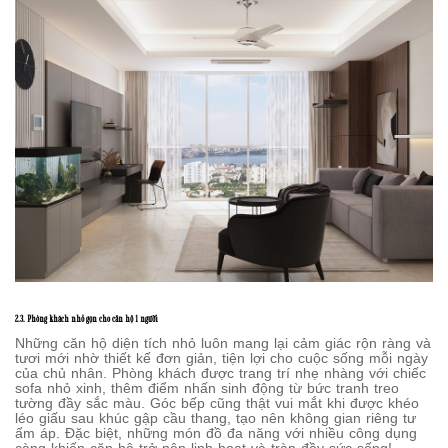
2.3. Phòng khách nhỏ gọn cho căn hộ 1 người
Những căn hộ diện tích nhỏ luôn mang lại cảm giác rộn ràng và
tươi mới nhờ thiết kế đơn giản, tiện lợi cho cuộc sống mỗi ngày
của chủ nhân. Phòng khách được trang trí nhẹ nhàng với chiếc
sofa nhỏ xinh, thêm điểm nhấn sinh động từ bức tranh treo
tường đầy sắc màu. Góc bếp cũng thật vui mắt khi được khéo
léo giấu sau khúc gập cầu thang, tạo nên không gian riêng tư
ấm áp. Đặc biệt, những món đồ đa năng với nhiều công dụng
càng khiến căn hộ trở nên linh hoạt và tràn đầy sức sống!