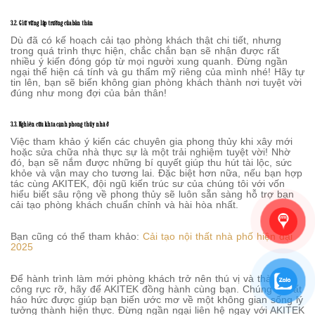
3.2. Giữ vững lập trường của bản thân
Dù đã có kế hoạch cải tạo phòng khách thật chi tiết, nhưng
trong quá trình thực hiện, chắc chắn bạn sẽ nhận được rất
nhiều ý kiến đóng góp từ mọi người xung quanh. Đừng ngần
ngại thể hiện cá tính và gu thẩm mỹ riêng của mình nhé! Hãy tự
tin lên, bạn sẽ biến không gian phòng khách thành nơi tuyệt vời
đúng như mong đợi của bản thân!
3.3. Nghiên cứu khía cạnh phong thủy nhà ở
Việc tham khảo ý kiến các chuyên gia phong thủy khi xây mới
hoặc sửa chữa nhà thực sự là một trải nghiệm tuyệt vời! Nhờ
đó, bạn sẽ nắm được những bí quyết giúp thu hút tài lộc, sức
khỏe và vận may cho tương lai. Đặc biệt hơn nữa, nếu bạn hợp
tác cùng AKITEK, đội ngũ kiến trúc sư của chúng tôi với vốn
hiểu biết sâu rộng về phong thủy sẽ luôn sẵn sàng hỗ trợ bạn
cải tạo phòng khách chuẩn chỉnh và hài hòa nhất.
Bạn cũng có thể tham khảo:
Cải tạo nội thất nhà phố hiện đại
2025
Để hành trình làm mới phòng khách trở nên thú vị và thành
công rực rỡ, hãy để AKITEK đồng hành cùng bạn. Chúng tôi rất
háo hức được giúp bạn biến ước mơ về một không gian sống lý
tưởng thành hiện thực. Đừng ngần ngại liên hệ ngay với AKITEK