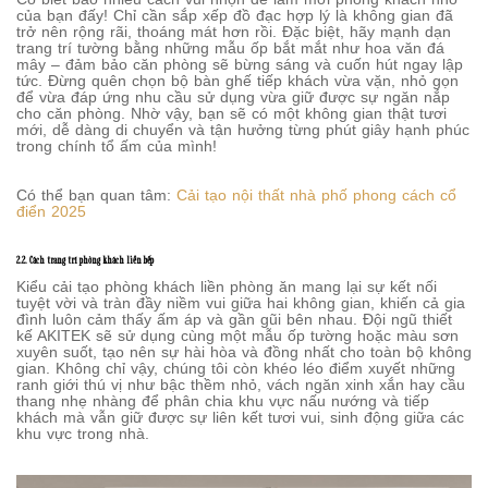
của bạn đấy! Chỉ cần sắp xếp đồ đạc hợp lý là không gian đã
trở nên rộng rãi, thoáng mát hơn rồi. Đặc biệt, hãy mạnh dạn
trang trí tường bằng những mẫu ốp bắt mắt như hoa văn đá
mây – đảm bảo căn phòng sẽ bừng sáng và cuốn hút ngay lập
tức. Đừng quên chọn bộ bàn ghế tiếp khách vừa vặn, nhỏ gọn
để vừa đáp ứng nhu cầu sử dụng vừa giữ được sự ngăn nắp
cho căn phòng. Nhờ vậy, bạn sẽ có một không gian thật tươi
mới, dễ dàng di chuyển và tận hưởng từng phút giây hạnh phúc
trong chính tổ ấm của mình!
Có thể bạn quan tâm:
Cải tạo nội thất nhà phố phong cách cổ
điển 2025
2.2. Cách trang trí phòng khách liền bếp
Kiểu cải tạo phòng khách liền phòng ăn mang lại sự kết nối
tuyệt vời và tràn đầy niềm vui giữa hai không gian, khiến cả gia
đình luôn cảm thấy ấm áp và gần gũi bên nhau. Đội ngũ thiết
kế AKITEK sẽ sử dụng cùng một mẫu ốp tường hoặc màu sơn
xuyên suốt, tạo nên sự hài hòa và đồng nhất cho toàn bộ không
gian. Không chỉ vậy, chúng tôi còn khéo léo điểm xuyết những
ranh giới thú vị như bậc thềm nhỏ, vách ngăn xinh xắn hay cầu
thang nhẹ nhàng để phân chia khu vực nấu nướng và tiếp
khách mà vẫn giữ được sự liên kết tươi vui, sinh động giữa các
khu vực trong nhà.