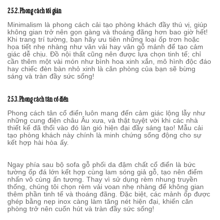
2.5.2. Phong cách tối giản
Minimalism là phong cách cải tạo phòng khách đầy thú vị, giúp
không gian trở nên gọn gàng và thoáng đãng hơn bao giờ hết!
Khi trang trí tường, bạn hãy ưu tiên những loại ốp trơn hoặc
họa tiết nhẹ nhàng như vân vải hay vân gỗ mảnh để tạo cảm
giác dễ chịu. Đồ nội thất cũng nên được lựa chọn tinh tế; chỉ
cần thêm một vài món như bình hoa xinh xắn, mô hình độc đáo
hay chiếc đèn bàn nhỏ xinh là căn phòng của bạn sẽ bừng
sáng và tràn đầy sức sống!
2.5.3. Phong cách tân cổ điển
Phong cách tân cổ điển luôn mang đến cảm giác lộng lẫy như
những cung điện châu Âu xưa, và thật tuyệt vời khi các nhà
thiết kế đã thổi vào đó làn gió hiện đại đầy sáng tạo! Mẫu cải
tạo phòng khách này chính là minh chứng sống động cho sự
kết hợp hài hòa ấy.
Ngay phía sau bộ sofa gỗ phối da đậm chất cổ điển là bức
tường ốp đá lớn kết hợp cùng lam sóng giả gỗ, tạo nên điểm
nhấn vô cùng ấn tượng. Thay vì sử dụng rèm nhung truyền
thống, chúng tôi chọn rèm vải voan nhẹ nhàng để không gian
thêm phần tinh tế và thoáng đãng. Đặc biệt, các mảnh ốp được
ghép bằng nẹp inox càng làm tăng nét hiện đại, khiến căn
phòng trở nên cuốn hút và tràn đầy sức sống!