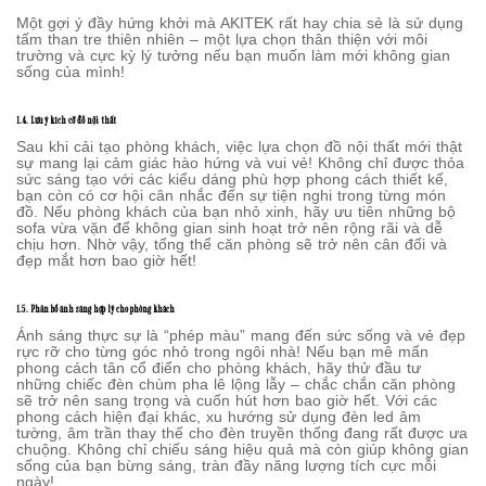
Một gợi ý đầy hứng khởi mà AKITEK rất hay chia sẻ là sử dụng
tấm than tre thiên nhiên – một lựa chọn thân thiện với môi
trường và cực kỳ lý tưởng nếu bạn muốn làm mới không gian
sống của mình!
1.4. Lưu ý kích cỡ đồ nội thất
Sau khi cải tạo phòng khách, việc lựa chọn đồ nội thất mới thật
sự mang lại cảm giác hào hứng và vui vẻ! Không chỉ được thỏa
sức sáng tạo với các kiểu dáng phù hợp phong cách thiết kế,
bạn còn có cơ hội cân nhắc đến sự tiện nghi trong từng món
đồ. Nếu phòng khách của bạn nhỏ xinh, hãy ưu tiên những bộ
sofa vừa vặn để không gian sinh hoạt trở nên rộng rãi và dễ
chịu hơn. Nhờ vậy, tổng thể căn phòng sẽ trở nên cân đối và
đẹp mắt hơn bao giờ hết!
1.5. Phân bổ ánh sáng hợp lý cho phòng khách
Ánh sáng thực sự là “phép màu” mang đến sức sống và vẻ đẹp
rực rỡ cho từng góc nhỏ trong ngôi nhà! Nếu bạn mê mẩn
phong cách tân cổ điển cho phòng khách, hãy thử đầu tư
những chiếc đèn chùm pha lê lộng lẫy – chắc chắn căn phòng
sẽ trở nên sang trọng và cuốn hút hơn bao giờ hết. Với các
phong cách hiện đại khác, xu hướng sử dụng đèn led âm
tường, âm trần thay thế cho đèn truyền thống đang rất được ưa
chuộng. Không chỉ chiếu sáng hiệu quả mà còn giúp không gian
sống của bạn bừng sáng, tràn đầy năng lượng tích cực mỗi
ngày!