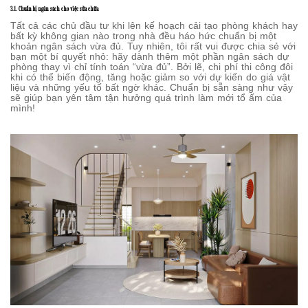
3.1. Chuẩn bị ngân sách cho việc sửa chữa
Tất cả các chủ đầu tư khi lên kế hoạch cải tạo phòng khách hay
bất kỳ không gian nào trong nhà đều háo hức chuẩn bị một
khoản ngân sách vừa đủ. Tuy nhiên, tôi rất vui được chia sẻ với
bạn một bí quyết nhỏ: hãy dành thêm một phần ngân sách dự
phòng thay vì chỉ tính toán “vừa đủ”. Bởi lẽ, chi phí thi công đôi
khi có thể biến động, tăng hoặc giảm so với dự kiến do giá vật
liệu và những yếu tố bất ngờ khác. Chuẩn bị sẵn sàng như vậy
sẽ giúp bạn yên tâm tận hưởng quá trình làm mới tổ ấm của
mình!