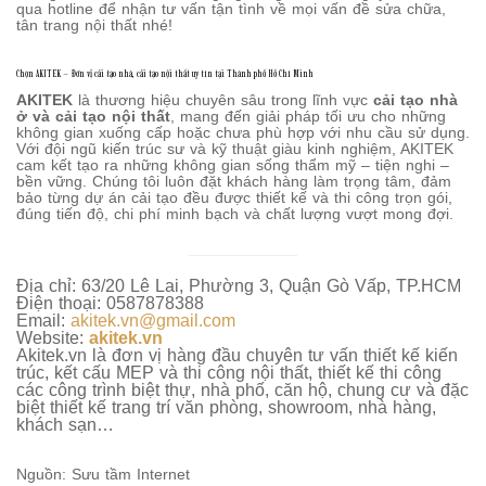
qua hotline để nhận tư vấn tận tình về mọi vấn đề sửa chữa,
tân trang nội thất nhé!
Chọn AKITEK – Đơn vị cải tạo nhà, cải tạo nội thất uy tín tại Thành phố Hồ Chí Minh
AKITEK
là thương hiệu chuyên sâu trong lĩnh vực
cải tạo nhà
ở và cải tạo nội thất
, mang đến giải pháp tối ưu cho những
không gian xuống cấp hoặc chưa phù hợp với nhu cầu sử dụng.
Với đội ngũ kiến trúc sư và kỹ thuật giàu kinh nghiệm, AKITEK
cam kết tạo ra những không gian sống thẩm mỹ – tiện nghi –
bền vững. Chúng tôi luôn đặt khách hàng làm trọng tâm, đảm
bảo từng dự án cải tạo đều được thiết kế và thi công trọn gói,
đúng tiến độ, chi phí minh bạch và chất lượng vượt mong đợi.
Địa chỉ: 63/20 Lê Lai, Phường 3, Quận Gò Vấp, TP.HCM
Điện thoại: 0587878388
Email:
akitek.vn@gmail.com
Website:
akitek.vn
Akitek.vn là đơn vị hàng đầu chuyên tư vấn thiết kế kiến
trúc, kết cấu MEP và thi công nội thất, thiết kế thi công
các công trình biệt thự, nhà phố, căn hộ, chung cư và đặc
biệt thiết kế trang trí văn phòng, showroom, nhà hàng,
khách sạn…
Nguồn: Sưu tầm Internet