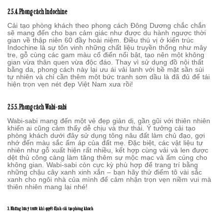
2.5.4. Phong cách Indochine
Cải tạo phòng khách theo phong cách Đông Dương chắc chắn
sẽ mang đến cho bạn cảm giác như được du hành ngược thời
gian về thập niên 60 đầy hoài niệm. Điều thú vị ở kiến trúc
Indochine là sự tôn vinh những chất liệu truyền thống như mây
tre, gỗ cùng các gam màu cổ điển nổi bật, tạo nên một không
gian vừa thân quen vừa độc đáo. Thay vì sử dụng đồ nội thất
bằng da, phong cách này lại ưu ái vải lanh với bề mặt sần sùi
tự nhiên và chỉ cần thêm một bức tranh sơn dầu là đã đủ để tái
hiện trọn vẹn nét đẹp Việt Nam xưa rồi!
2.5.5. Phong cách Wabi-sabi
Wabi-sabi mang đến một vẻ đẹp giản dị, gần gũi với thiên nhiên
khiến ai cũng cảm thấy dễ chịu và thư thái. Ý tưởng cải tạo
phòng khách dưới đây sử dụng tông nâu đất làm chủ đạo, gợi
nhớ đến màu sắc ấm áp của đất mẹ. Đặc biệt, các vật liệu tự
nhiên như gỗ xuất hiện rất nhiều, kết hợp cùng vải và len được
dệt thủ công càng làm tăng thêm sự mộc mạc và ấm cúng cho
không gian. Wabi-sabi còn cực kỳ phù hợp để trang trí bằng
những chậu cây xanh xinh xắn – bạn hãy thử điểm tô vài sắc
xanh cho ngôi nhà của mình để cảm nhận trọn vẹn niềm vui mà
thiên nhiên mang lại nhé!
3. Những lưu ý trước khi quyết định cải tạo phòng khách