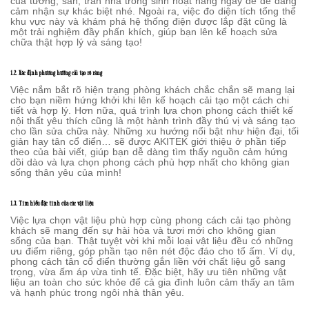
của tường, sàn, trần nhà trong sinh hoạt hằng ngày để dễ dàng
cảm nhận sự khác biệt nhé. Ngoài ra, việc đo diện tích tổng thể
khu vực này và khám phá hệ thống điện được lắp đặt cũng là
một trải nghiệm đầy phấn khích, giúp bạn lên kế hoạch sửa
chữa thật hợp lý và sáng tạo!
1.2. Xác định phương hướng cải tạo rõ ràng
Việc nắm bắt rõ hiện trạng phòng khách chắc chắn sẽ mang lại
cho bạn niềm hứng khởi khi lên kế hoạch cải tạo một cách chi
tiết và hợp lý. Hơn nữa, quá trình lựa chọn phong cách thiết kế
nội thất yêu thích cũng là một hành trình đầy thú vị và sáng tạo
cho lần sửa chữa này. Những xu hướng nổi bật như hiện đại, tối
giản hay tân cổ điển… sẽ được AKITEK giới thiệu ở phần tiếp
theo của bài viết, giúp bạn dễ dàng tìm thấy nguồn cảm hứng
dồi dào và lựa chọn phong cách phù hợp nhất cho không gian
sống thân yêu của mình!
1.3. Tìm hiểu đặc tính của các vật liệu
Việc lựa chọn vật liệu phù hợp cùng phong cách cải tạo phòng
khách sẽ mang đến sự hài hòa và tươi mới cho không gian
sống của bạn. Thật tuyệt vời khi mỗi loại vật liệu đều có những
ưu điểm riêng, góp phần tạo nên nét độc đáo cho tổ ấm. Ví dụ,
phong cách tân cổ điển thường gắn liền với chất liệu gỗ sang
trọng, vừa ấm áp vừa tinh tế. Đặc biệt, hãy ưu tiên những vật
liệu an toàn cho sức khỏe để cả gia đình luôn cảm thấy an tâm
và hạnh phúc trong ngôi nhà thân yêu.