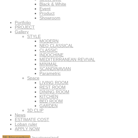
Black & White
Event
Product
Showroom
Portfolio
PROJECT
Gallery
STYLE
MODERN
NEO CLASSICAL
CLASSIC
INDOCHINE
MEDITERRANEAN REVIVAL
MINIMAL
SCANDINAVIAN
Parametric
Space
LIVING ROOM
REST ROOM
DINING ROOM
KITCHEN
BED ROOM
GARDEN
3D CLIP
News
ESTIMATE COST
Loban ruler
APPLY NOW
25
November
Uncategorized