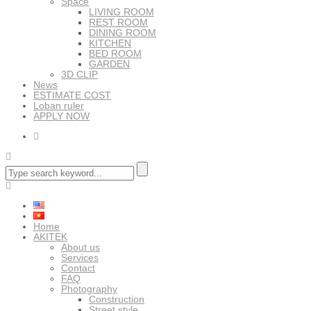
Space
LIVING ROOM
REST ROOM
DINING ROOM
KITCHEN
BED ROOM
GARDEN
3D CLIP
News
ESTIMATE COST
Loban ruler
APPLY NOW
Home
AKITEK
About us
Services
Contact
FAQ
Photography
Construction
Street style