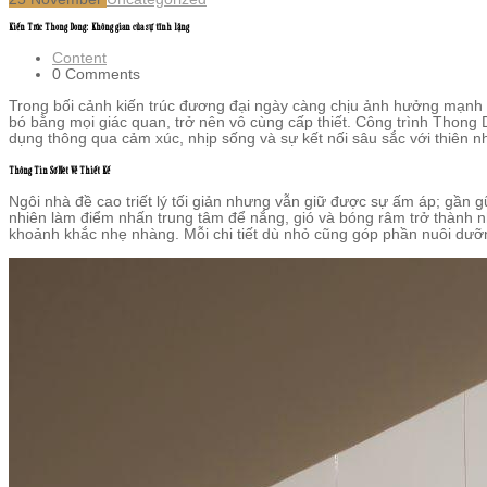
Kiến Trúc Thong Dong: Không gian của sự tĩnh lặng
Content
0 Comments
Trong bối cảnh kiến trúc đương đại ngày càng chịu ảnh hưởng mạnh 
bó bằng mọi giác quan, trở nên vô cùng cấp thiết. Công trình Thong D
dụng thông qua cảm xúc, nhịp sống và sự kết nối sâu sắc với thiên n
Thông Tin Sơ Nét Về Thiết Kế
Ngôi nhà đề cao triết lý tối giản nhưng vẫn giữ được sự ấm áp; gần g
nhiên làm điểm nhấn trung tâm để nắng, gió và bóng râm trở thành 
khoảnh khắc nhẹ nhàng. Mỗi chi tiết dù nhỏ cũng góp phần nuôi dưỡn