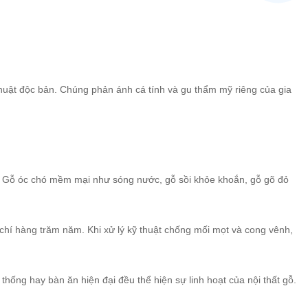
huật độc bản. Chúng phản ánh cá tính và gu thẩm mỹ riêng của gia
. Gỗ óc chó mềm mại như sóng nước, gỗ sồi khỏe khoắn, gỗ gõ đỏ
m chí hàng trăm năm. Khi xử lý kỹ thuật chống mối mọt và cong vênh,
thống hay bàn ăn hiện đại đều thể hiện sự linh hoạt của nội thất gỗ.