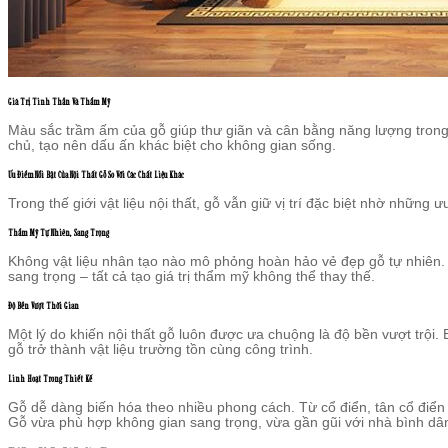
Giá Trị Tinh Thần Và Thẩm Mỹ
Màu sắc trầm ấm của gỗ giúp thư giãn và cân bằng năng lượng trong 
chủ, tạo nên dấu ấn khác biệt cho không gian sống.
Ưu Điểm Nổi Bật Của Nội Thất Gỗ So Với Các Chất Liệu Khác
Trong thế giới vật liệu nội thất, gỗ vẫn giữ vị trí đặc biệt nhờ những ư
Thẩm Mỹ Tự Nhiên, Sang Trọng
Không vật liệu nhân tạo nào mô phỏng hoàn hảo vẻ đẹp gỗ tự nhiên
sang trọng – tất cả tạo giá trị thẩm mỹ không thể thay thế.
Độ Bền Vượt Thời Gian
Một lý do khiến nội thất gỗ luôn được ưa chuộng là độ bền vượt trội.
gỗ trở thành vật liệu trường tồn cùng công trình.
Linh Hoạt Trong Thiết Kế
Gỗ dễ dàng biến hóa theo nhiều phong cách. Từ cổ điển, tân cổ điển đ
Gỗ vừa phù hợp không gian sang trọng, vừa gần gũi với nhà bình dâ