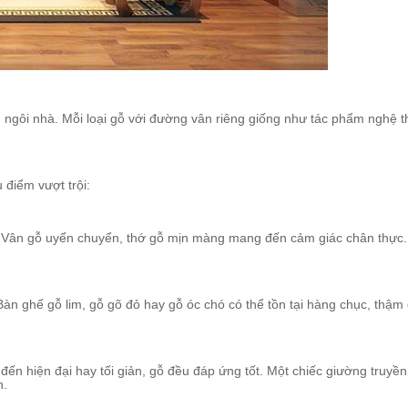
ngôi nhà. Mỗi loại gỗ với đường vân riêng giống như tác phẩm nghệ t
u điểm vượt trội:
. Vân gỗ uyển chuyển, thớ gỗ mịn màng mang đến cảm giác chân thực
 Bàn ghế gỗ lim, gỗ gõ đỏ hay gỗ óc chó có thể tồn tại hàng chục, thậ
ến hiện đại hay tối giản, gỗ đều đáp ứng tốt. Một chiếc giường truyền 
n.