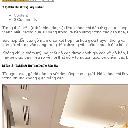
Vẻ Đẹp Của Nội Thất Gỗ Trong Không Gian Sống
Content
0 Comments
Trong thiết kế nội thất hiện đại, vật liệu không chỉ đáp ứng chức năn
thành biểu tượng của sự sang trọng và bền vững trong các căn nhà, 
Sức hấp dẫn của gỗ nằm ở sự kết hợp hài hòa giữa truyền thống và hiệ
gần gũi nhưng vẫn sang trọng. Mỗi đường vân, sắc màu gỗ đều kể câ
Không chỉ là thẩm mỹ, nội thất gỗ còn được đánh giá cao về độ bền, k
này sẽ giúp bạn hiểu rõ về nội thất gỗ – từ nguồn gốc, ưu điểm, các l
Nội Thất Gỗ – Tinh Hoa Vật Liệu Trong Kiến Trúc Và Cuộc Sống
Từ ngàn xưa, gỗ đã gắn bó với đời sống con người. Nó không chỉ là vật
trong những không gian đẳng cấp.