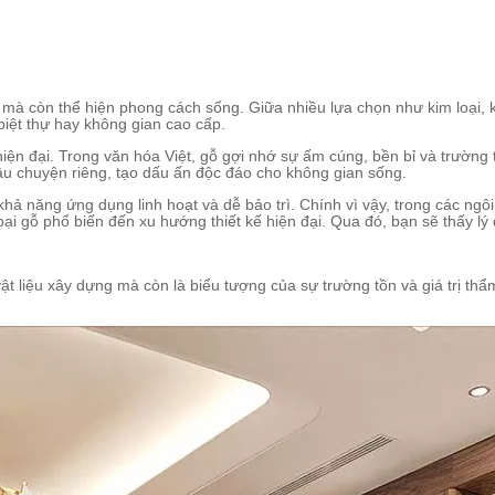
g mà còn thể hiện phong cách sống. Giữa nhiều lựa chọn như kim loại, kí
biệt thự hay không gian cao cấp.
n đại. Trong văn hóa Việt, gỗ gợi nhớ sự ấm cúng, bền bỉ và trường tồ
u chuyện riêng, tạo dấu ấn độc đáo cho không gian sống.
hả năng ứng dụng linh hoạt và dễ bảo trì. Chính vì vậy, trong các ngô
oại gỗ phổ biến đến xu hướng thiết kế hiện đại. Qua đó, bạn sẽ thấy lý
 liệu xây dựng mà còn là biểu tượng của sự trường tồn và giá trị thẩm m