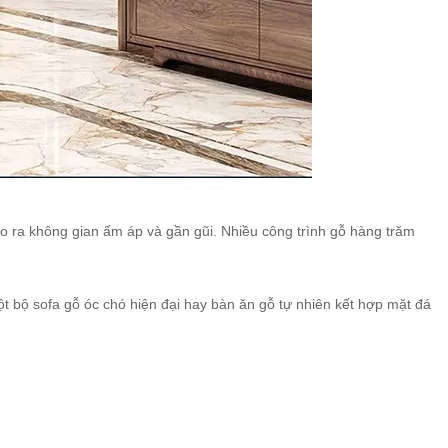
o ra không gian ấm áp và gần gũi. Nhiều công trình gỗ hàng trăm
ột bộ sofa gỗ óc chó hiện đại hay bàn ăn gỗ tự nhiên kết hợp mặt đá