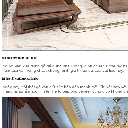
Gỗ Trong Truyền Thống Kiến Trúc Việt
Người Việt xưa dùng gỗ để dựng nhà rường, đình chùa và chế tác bà
năm tuổi vẫn vững chắc, chứng minh giá trị lâu dài của vật liệu này.
Nội Thất Gỗ Trong Không Gian Hiện Đại
Ngày nay, nội thất gỗ vẫn giữ sức hấp dẫn mạnh mẽ. Khi kết hợp với 
mang lại sự ấm áp, tinh tế. Hệ tủ bếp phủ veneer cũng giúp không gi