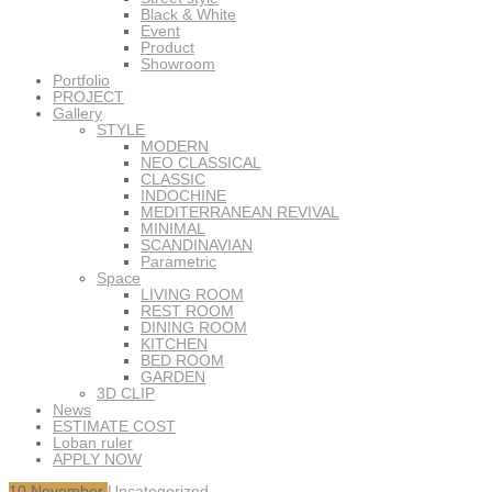
Black & White
Event
Product
Showroom
Portfolio
PROJECT
Gallery
STYLE
MODERN
NEO CLASSICAL
CLASSIC
INDOCHINE
MEDITERRANEAN REVIVAL
MINIMAL
SCANDINAVIAN
Parametric
Space
LIVING ROOM
REST ROOM
DINING ROOM
KITCHEN
BED ROOM
GARDEN
3D CLIP
News
ESTIMATE COST
Loban ruler
APPLY NOW
10
November
Uncategorized