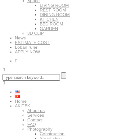
Space
LIVING ROOM
REST ROOM
DINING ROOM
KITCHEN
BED ROOM
GARDEN
3D CLIP
News
ESTIMATE COST
Loban ruler
APPLY NOW
Home
AKITEK
About us
Services
Contact
FAQ
Photography
Construction
Street style