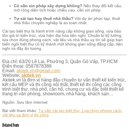
Có cần xin phép xây dựng không?
Nếu thay đổi kết cấu,
mở rộng diện tích hoặc chiều cao, cần xin phép.
Tự cải tạo hay thuê nhà thầu?
Với dự án phức tạp, thuê
nhà thầu chuyên nghiệp là an toàn nhất.
Cải tạo biệt thự là hành trình nâng cấp không gian sống, vừa bảo
tồn giá trị kiến trúc, vừa hiện đại hóa tiện nghi. Chuẩn bị kỹ lưỡng,
lựa chọn đúng phong cách, vật liệu và nhà thầu uy tín sẽ giúp bạn
biến ngôi biệt thự cũ kỹ thành một không gian sống đẳng cấp, tiện
nghi và đầy ấn tượng.
Địa chỉ: 63/20 Lê Lai, Phường 3, Quận Gò Vấp, TP.HCM
Điện thoại: 0587878388
Email:
akitek.vn@gmail.com
Website:
akitek.vn
Akitek.vn là đơn vị hàng đầu chuyên tư vấn thiết kế kiến trúc,
kết cấu MEP và thi công nội thất, thiết kế thi công các công
trình biệt thự, nhà phố, căn hộ, chung cư và đặc biệt thiết kế
trang trí văn phòng, showroom, nhà hàng, khách sạn…
Nguồn: Sưu tầm Internet
Bài viết tham khảo:
Tư vấn cải tạo biệt thự: Lựa chọn phong cách,
vật liệu và đơn vị thi công
Related Posts