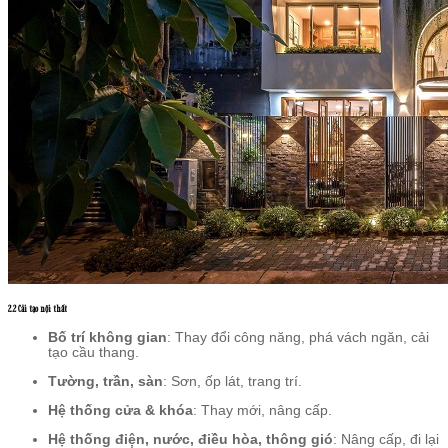
2.2 Cải tạo nội thất
Bố trí không gian
: Thay đổi công năng, phá vách ngăn, cải
tạo cầu thang.
Tường, trần, sàn
: Sơn, ốp lát, trang trí.
Hệ thống cửa & khóa
: Thay mới, nâng cấp.
Hệ thống điện, nước, điều hòa, thông gió
: Nâng cấp, đi lại