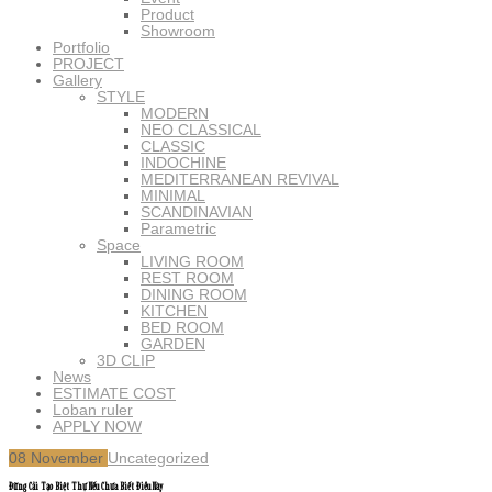
Product
Showroom
Portfolio
PROJECT
Gallery
STYLE
MODERN
NEO CLASSICAL
CLASSIC
INDOCHINE
MEDITERRANEAN REVIVAL
MINIMAL
SCANDINAVIAN
Parametric
Space
LIVING ROOM
REST ROOM
DINING ROOM
KITCHEN
BED ROOM
GARDEN
3D CLIP
News
ESTIMATE COST
Loban ruler
APPLY NOW
08
November
Uncategorized
Đừng Cải Tạo Biệt Thự Nếu Chưa Biết Điều Này