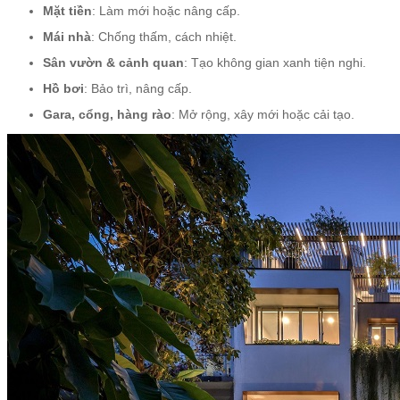
Mặt tiền
: Làm mới hoặc nâng cấp.
Mái nhà
: Chống thấm, cách nhiệt.
Sân vườn & cảnh quan
: Tạo không gian xanh tiện nghi.
Hồ bơi
: Bảo trì, nâng cấp.
Gara, cổng, hàng rào
: Mở rộng, xây mới hoặc cải tạo.