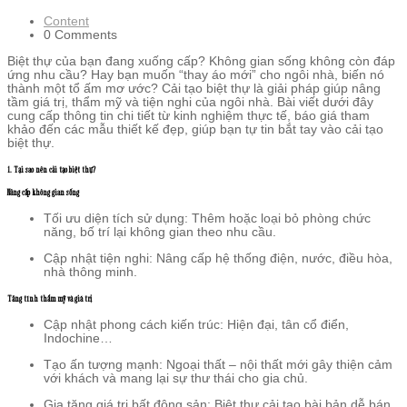
Content
0 Comments
Biệt thự của bạn đang xuống cấp? Không gian sống không còn đáp
ứng nhu cầu? Hay bạn muốn “thay áo mới” cho ngôi nhà, biến nó
thành một tổ ấm mơ ước? Cải tạo biệt thự là giải pháp giúp nâng
tầm giá trị, thẩm mỹ và tiện nghi của ngôi nhà. Bài viết dưới đây
cung cấp thông tin chi tiết từ kinh nghiệm thực tế, báo giá tham
khảo đến các mẫu thiết kế đẹp, giúp bạn tự tin bắt tay vào cải tạo
biệt thự.
1. Tại sao nên cải tạo biệt thự?
Nâng cấp không gian sống
Tối ưu diện tích sử dụng: Thêm hoặc loại bỏ phòng chức
năng, bố trí lại không gian theo nhu cầu.
Cập nhật tiện nghi: Nâng cấp hệ thống điện, nước, điều hòa,
nhà thông minh.
Tăng tính thẩm mỹ và giá trị
Cập nhật phong cách kiến trúc: Hiện đại, tân cổ điển,
Indochine…
Tạo ấn tượng mạnh: Ngoại thất – nội thất mới gây thiện cảm
với khách và mang lại sự thư thái cho gia chủ.
Gia tăng giá trị bất động sản: Biệt thự cải tạo bài bản dễ bán,