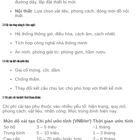
đường dây, lắp đặt thiết bị mới.
Nội thất
: Lựa chọn vật liệu, phong cách, đóng mới đồ nội
thất.
2.3 Cải tạo công năng & tiện nghi
Hệ thống thông gió, điều hòa, cách âm, cách nhiệt.
Tích hợp công nghệ nhà thông minh.
An ninh, phòng giải trí, phòng gym, hầm rượu.
2.4 Cải tạo kết cấu (nếu cần)
Gia cố móng, cột, dầm.
Chống thấm.
Thay đổi kết cấu chịu lực cho phù hợp với thiết kế mới.
3. Chi phí cải tạo biệt thự (tham khảo)
Chi phí cải tạo phụ thuộc vào nhiều yếu tố: hiện trạng, quy mô,
phong cách, vật liệu, nhân công. Mức trung bình hiện nay:
Mức độ cải tạo
Chi phí ước tính (VNĐ/m²)
Thời gian ước tính
Sơ bộ
3 – 5 triệu
~1 tháng
Trung bình
5 – 10 triệu
1 – 3 tháng
Cao cấp
10 – 20 triệu hoặc hơn
3 – 6 tháng