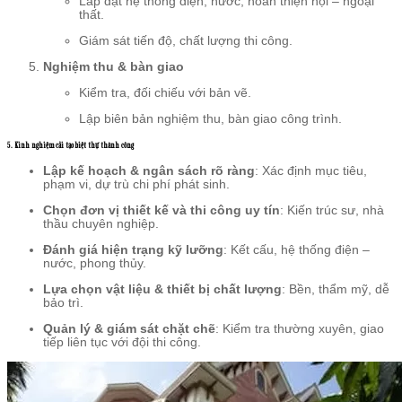
Lắp đặt hệ thống điện, nước, hoàn thiện nội – ngoại
thất.
Giám sát tiến độ, chất lượng thi công.
Nghiệm thu & bàn giao
Kiểm tra, đối chiếu với bản vẽ.
Lập biên bản nghiệm thu, bàn giao công trình.
5. Kinh nghiệm cải tạo biệt thự thành công
Lập kế hoạch & ngân sách rõ ràng
: Xác định mục tiêu,
phạm vi, dự trù chi phí phát sinh.
Chọn đơn vị thiết kế và thi công uy tín
: Kiến trúc sư, nhà
thầu chuyên nghiệp.
Đánh giá hiện trạng kỹ lưỡng
: Kết cấu, hệ thống điện –
nước, phong thủy.
Lựa chọn vật liệu & thiết bị chất lượng
: Bền, thẩm mỹ, dễ
bảo trì.
Quản lý & giám sát chặt chẽ
: Kiểm tra thường xuyên, giao
tiếp liên tục với đội thi công.