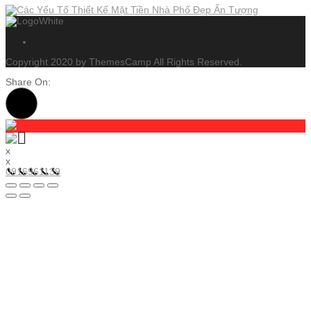
Copyright 2020 by ThemesCamp All Rights Reserved.
Share On:
x
x
0916961139