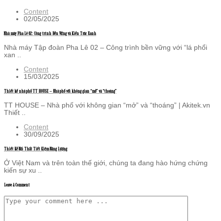
Content
02/05/2025
Nhà máy Pha Lê 02: Công trình Bền Vững và Kiến Trúc Xanh
Nhà máy Tập đoàn Pha Lê 02 – Công trình bền vững với “lá phổi
xan ..
Content
15/03/2025
Thiết kế nhà phố TT HOUSE – Nhà phố với không gian “mở” và “thoáng”
TT HOUSE – Nhà phố với không gian “mở” và “thoáng” | Akitek.vn
Thiết ..
Content
30/09/2025
Thiết Kế Nội Thất Tiết Kiệm Năng Lượng
Ở Việt Nam và trên toàn thế giới, chúng ta đang hào hứng chứng
kiến sự xu ..
Leave A Comment