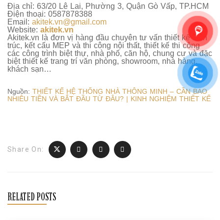
Địa chỉ: 63/20 Lê Lai, Phường 3, Quận Gò Vấp, TP.HCM
Điện thoại: 0587878388
Email:
akitek.vn@gmail.com
Website:
akitek.vn
Akitek.vn là đơn vị hàng đầu chuyên tư vấn thiết kế kiến
trúc, kết cấu MEP và thi công nội thất, thiết kế thi công
các công trình biệt thự, nhà phố, căn hộ, chung cư và đặc
biệt thiết kế trang trí văn phòng, showroom, nhà hàng,
khách sạn…
Nguồn:
THIẾT KẾ HỆ THỐNG NHÀ THÔNG MINH – CẦN BAO
NHIÊU TIỀN VÀ BẮT ĐẦU TỪ ĐÂU? | KINH NGHIỆM THIẾT KẾ
Share On:
RELATED POSTS