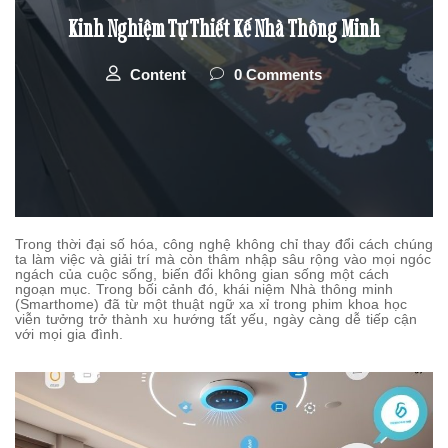
Kinh Nghiệm Tự Thiết Kế Nhà Thông Minh
Content
0 Comments
Trong thời đại số hóa, công nghệ không chỉ thay đổi cách chúng
ta làm việc và giải trí mà còn thâm nhập sâu rộng vào mọi ngóc
ngách của cuộc sống, biến đổi không gian sống một cách
ngoạn mục. Trong bối cảnh đó, khái niệm Nhà thông minh
(Smarthome) đã từ một thuật ngữ xa xỉ trong phim khoa học
viễn tưởng trở thành xu hướng tất yếu, ngày càng dễ tiếp cận
với mọi gia đình.