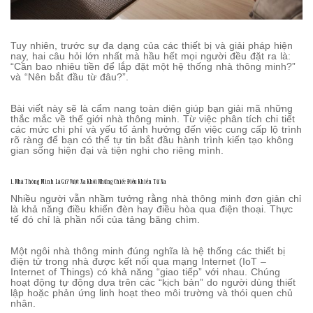
Tuy nhiên, trước sự đa dạng của các thiết bị và giải pháp hiện
nay, hai câu hỏi lớn nhất mà hầu hết mọi người đều đặt ra là:
“Cần bao nhiêu tiền để lắp đặt một hệ thống nhà thông minh?”
và “Nên bắt đầu từ đâu?”.
Bài viết này sẽ là cẩm nang toàn diện giúp bạn giải mã những
thắc mắc về thế giới nhà thông minh. Từ việc phân tích chi tiết
các mức chi phí và yếu tố ảnh hưởng đến việc cung cấp lộ trình
rõ ràng để bạn có thể tự tin bắt đầu hành trình kiến tạo không
gian sống hiện đại và tiện nghi cho riêng mình.
1. Nhà Thông Minh Là Gì? Vượt Xa Khỏi Những Chiếc Điều Khiển Từ Xa
Nhiều người vẫn nhầm tưởng rằng nhà thông minh đơn giản chỉ
là khả năng điều khiển đèn hay điều hòa qua điện thoại. Thực
tế đó chỉ là phần nổi của tảng băng chìm.
Một ngôi nhà thông minh đúng nghĩa là hệ thống các thiết bị
điện tử trong nhà được kết nối qua mạng Internet (IoT –
Internet of Things) có khả năng “giao tiếp” với nhau. Chúng
hoạt động tự động dựa trên các “kịch bản” do người dùng thiết
lập hoặc phản ứng linh hoạt theo môi trường và thói quen chủ
nhân.