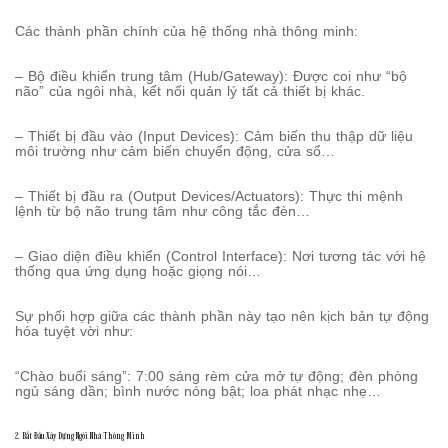
Các thành phần chính của hệ thống nhà thông minh:
– Bộ điều khiển trung tâm (Hub/Gateway): Được coi như “bộ
não” của ngôi nhà, kết nối quản lý tất cả thiết bị khác.
– Thiết bị đầu vào (Input Devices): Cảm biến thu thập dữ liệu
môi trường như cảm biến chuyển động, cửa sổ…
– Thiết bị đầu ra (Output Devices/Actuators): Thực thi mệnh
lệnh từ bộ não trung tâm như công tắc đèn…
– Giao diện điều khiển (Control Interface): Nơi tương tác với hệ
thống qua ứng dụng hoặc giọng nói…
Sự phối hợp giữa các thành phần này tạo nên kịch bản tự động
hóa tuyệt vời như:
“Chào buổi sáng”: 7:00 sáng rèm cửa mở tự động; đèn phòng
ngủ sáng dần; bình nước nóng bật; loa phát nhạc nhẹ…
2. Bắt Đầu Xây Dựng Ngôi Nhà Thông Minh